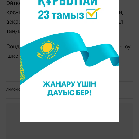
Өйткені жоғарыда айтылғандай, лимон
қосылған судың өзі қышқыл болғандықтан,
асқазан қышқылын тез көтеріп жібереді. Ал
таңғы уақыт үшін бұл жақсы нәрсе емес.
Сондықтан таңертең 1-2 ыстақан жай жылы су
ішкен абзал.
Қ. Слямбек
ЛИМОН СУ
ЛИМОН ҚОСЫЛҒАН СУ
ЖЫЛЫ СУ ІШУ