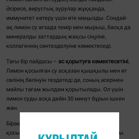
Әсіресе, вирустық аурулар жұққанда,
иммунитет көтеру үшін өте маңызды. Сондай-
ақ лимон су ағзада темір мен мырыш, басқа да
минералды заттардың жақсы сіңуіне,
коллагеннің синтезделуіне көмектеседі.
Тағы бір пайдасы –
ас қорытуға көмектесетіні.
Лимон қосылған су асқазан қышқылы мен өт
сөлінің бөлінуін тездетеді де, соның әсерінен
майлы тағам жылдам қорытылады. Ол үшін
лимон суды асқа дейін 30 минут бұрын ішкен
жөн.
Бірақ мамандардың айтуынша, лимон
қосылған суды аш қарынға ішуге болмайды.