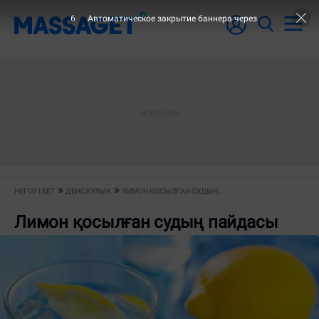
6
Автоматическое закрытие баннера через
НЕГІЗГІ БЕТ
ДЕНСАУЛЫҚ
ЛИМОН ҚОСЫЛҒАН СУДЫҢ...
Лимон қосылған судың пайдасы