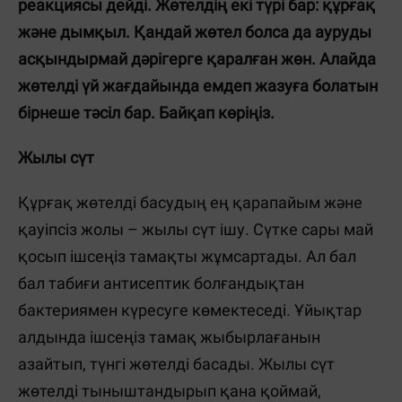
реакциясы дейді. Жөтелдің екі түрі бар: құрғақ
және дымқыл. Қандай жөтел болса да ауруды
асқындырмай дәрігерге қаралған жөн. Алайда
жөтелді үй жағдайында емдеп жазуға болатын
бірнеше тәсіл бар. Байқап көріңіз.
Жылы сүт
Құрғақ жөтелді басудың ең қарапайым және
қауіпсіз жолы – жылы сүт ішу. Сүтке сары май
қосып ішсеңіз тамақты жұмсартады. Ал бал
бал табиғи антисептик болғандықтан
бактериямен күресуге көмектеседі. Ұйықтар
алдында ішсеңіз тамақ жыбырлағанын
азайтып, түнгі жөтелді басады. Жылы сүт
жөтелді тыныштандырып қана қоймай,