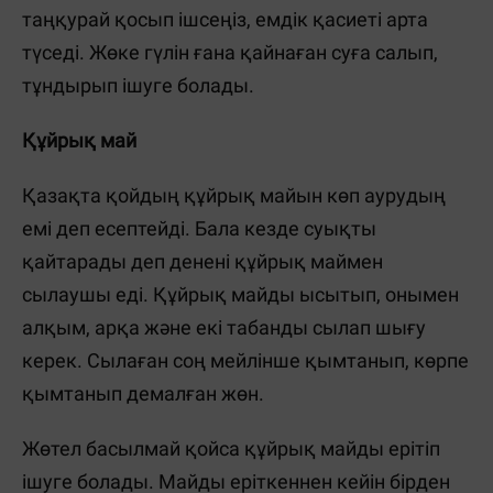
таңқурай қосып ішсеңіз, емдік қасиеті арта
түседі. Жөке гүлін ғана қайнаған суға салып,
тұндырып ішуге болады.
Құйрық май
Қазақта қойдың құйрық майын көп аурудың
емі деп есептейді. Бала кезде суықты
қайтарады деп денені құйрық маймен
сылаушы еді. Құйрық майды ысытып, онымен
алқым, арқа және екі табанды сылап шығу
керек. Сылаған соң мейлінше қымтанып, көрпе
қымтанып демалған жөн.
Жөтел басылмай қойса құйрық майды ерітіп
ішуге болады. Майды еріткеннен кейін бірден