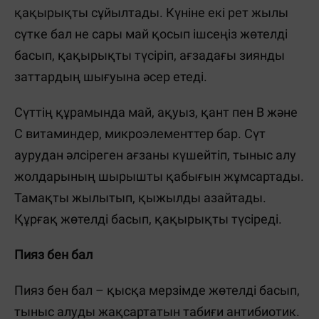
қақырықты сұйылтады. Күніне екі рет жылы
сүтке бал не сары май қосып ішсеңіз жөтелді
басып, қақырықты түсіріп, ағзадағы зиянды
заттардың шығуына әсер етеді.
Сүттің құрамында май, ақуыз, қант пен В және
С витаминдер, микроэлементтер бар. Сүт
аурудан әлсіреген ағзаны күшейтіп, тыныс алу
жолдарының шырышты қабығын жұмсартады.
Тамақты жылытып, қыжылды азайтады.
Құрғақ жөтелді басып, қақырықты түсіреді.
Пияз бен бал
Пияз бен бал – қысқа мерзімде жөтелді басып,
тыныс алуды жақсартатын табиғи антибиотик.