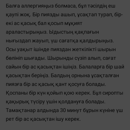
Балға аллергияңыз болмаса, бұл тәсілдің еш
қаупі жоқ. Бір пиязды ашып, ұсақтап турап, бір-
екі ас қасық бал қосып мұқият
араластырыңыз. Ыдыстың қақпағын
нығыздап жауып, үш сағатқа қалдырыңыз.
Осы уақыт ішінде пияздан жеткілікті шырын
бөлініп шығады. Шырынды сүзіп алып, сағат
сайын бір ас қасықтан ішіңіз. Балаларға бір шай
қасықтан беріңіз. Балдың орнына ұсақталған
пиязға бір ас қасық қант қосуға болады.
Қоспаны бір күн қойып қою керек. Бұл сиропты
қақырық түсіру үшін қолдануға болады.
Тамақтанар алдында 30 минут бұрын күніне үш
рет бір ас қасықтан ішу керек.