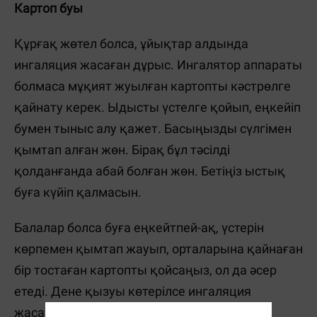
Картоп буы
Құрғақ жөтел болса, ұйықтар алдында
ингаляция жасаған дұрыс. Ингалятор аппараты
болмаса мұқият жуылған картопты кәстрөлге
қайнату керек. Ыдысты үстелге қойып, еңкейіп
бумен тыныс алу қажет. Басыңызды сүлгімен
қымтап алған жөн. Бірақ бұл тәсілді
қолданғанда абай болған жөн. Бетіңіз ыстық
буға күйіп қалмасын.
Балалар болса буға еңкейтпей-ақ, үстерін
көрпемен қымтап жауып, орталарына қайнаған
бір тостаған картопты қойсаңыз, ол да әсер
етеді. Дене қызуы көтерілсе ингаляция
жасауға болмайды.