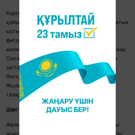
Картоп буы тыныс алу жолын жұмсартып,
қабыну мен ісінуді басады. Картоптан шығатын
ыстық будың құрамында судан бөлек,
фитонцидтер мен этиль спиртінің
молекулалары бар. Ал этанол – жақсы еріткіш.
Сол қасиетінің арқасында будағы пайдалы
заттар тыныс алу жолдарына терең енеді.
Фитонцидтер бактерияға қарсы әсер етеді.
Жылы бу шырышты қабықты жылытып,
тазартып, қақырықты түсіреді.
Шөп тұнбалары
Жөтелді басуға көптеген шөптердің тұнбасы
жақсы әсер етеді. Кептірілген итмұрын шөбін