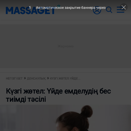
5
Автоматическое закрытие баннера через
НЕГІЗГІ БЕТ
ДЕНСАУЛЫҚ
КҮЗГІ ЖӨТЕЛ: ҮЙДЕ...
Күзгі жөтел: Үйде емделудің бес
тиімді тәсілі