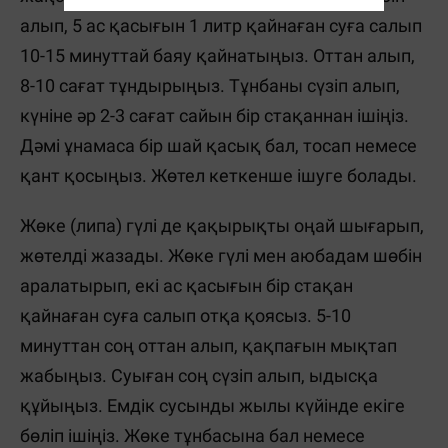
алып, 5 ас қасығын 1 литр қайнаған суға салып
10-15 минуттай баяу қайнатыңыз. Оттан алып,
8-10 сағат тұндырыңыз. Тұнбаны сүзіп алып,
күніне әр 2-3 сағат сайын бір стақаннан ішіңіз.
Дәмі ұнамаса бір шай қасық бал, тосап немесе
қант қосыңыз. Жөтел кеткенше ішуге болады.
Жөке (липа) гүлі де қақырықты оңай шығарып,
жөтелді жазады. Жөке гүлі мен аюбадам шөбін
аралатырып, екі ас қасығын бір стақан
қайнаған суға салып отқа қоясыз. 5-10
минуттан соң оттан алып, қақпағын мықтап
жабыңыз. Суыған соң сүзіп алып, ыдысқа
құйыңыз. Емдік сусынды жылы күйінде екіге
бөліп ішіңіз. Жөке тұнбасына бал немесе