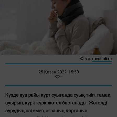
Фото:
medboli.ru
25 Қазан 2022, 15:50
Күзде ауа райы күрт суығанда суық тиіп, тамақ
ауырып, күрк-күрк жөтел басталады. Жөтелді
аурудың өзі емес, ағзаның қорғаныс