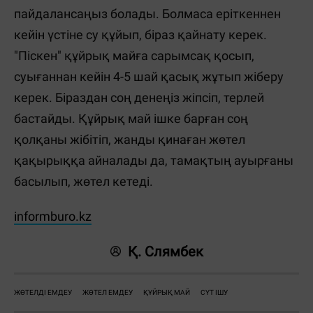
пайдалансаңыз болады. Болмаса еріткеннен
кейін үстіне су құйып, біраз қайнату керек.
"Піскен" құйрық майға сарымсақ қосып,
суығаннан кейін 4-5 шай қасық жұтып жіберу
керек. Біраздан соң денеңіз жіпсіп, терлей
бастайды. Құйрық май ішке барған соң
қолқаны жібітіп, жанды қинаған жөтел
қақырыққа айналады да, тамақтың ауырғаны
басылып, жөтел кетеді.
informburo.kz
Қ. Слямбек
ЖӨТЕЛДІ ЕМДЕУ
ЖӨТЕЛ ЕМДЕУ
ҚҰЙРЫҚ МАЙ
СҮТ ІШУ