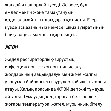
жағдайы нашарлай түседі. Әсіресе, бұл
емделмейтін және тамақтануын
қадағаламайтын адамдарға қатысты. Егер
күзде асқазаныңыз немесе ішіңіз ауыратынын
байқасаңыз, маманға қаралыңыз.
ЖРВИ
Жедел респираторлық-вирустық
инфекциялары — жоғары тыныс алу
жолдарының зақымдалуымен және жалпы
уланумен байланысты аурулар тобының жалпы
атауы. Халық арасында ЖРВИ деп жиі тұмауды
айтады. Тұмаудың кең тараған белгілеріне
жоғары температура, жөтел, мұрынның бітелуі