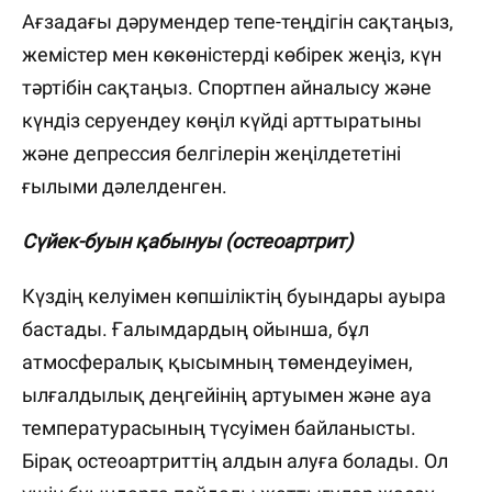
Ағзадағы дәрумендер тепе-теңдігін сақтаңыз,
жемістер мен көкөністерді көбірек жеңіз, күн
тәртібін сақтаңыз. Спортпен айналысу және
күндіз серуендеу көңіл күйді арттыратыны
және депрессия белгілерін жеңілдететіні
ғылыми дәлелденген.
Сүйек-буын қабынуы (остеоартрит)
Күздің келуімен көпшіліктің буындары ауыра
бастады. Ғалымдардың ойынша, бұл
атмосфералық қысымның төмендеуімен,
ылғалдылық деңгейінің артуымен және ауа
температурасының түсуімен байланысты.
Бірақ остеоартриттің алдын алуға болады. Ол