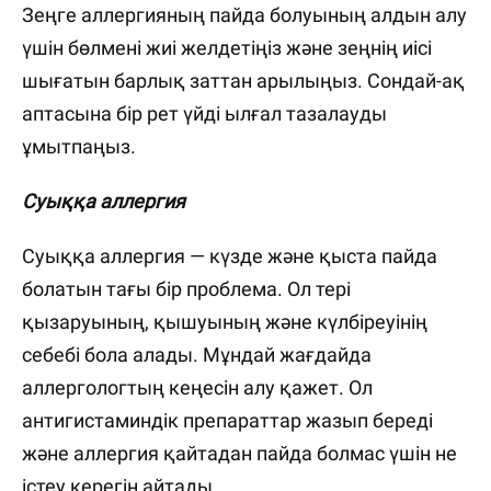
Зеңге аллергияның пайда болуының алдын алу
үшін бөлмені жиі желдетіңіз және зеңнің иісі
шығатын барлық заттан арылыңыз. Сондай-ақ
аптасына бір рет үйді ылғал тазалауды
ұмытпаңыз.
Суыққа аллергия
Суыққа аллергия — күзде және қыста пайда
болатын тағы бір проблема. Ол тері
қызаруының, қышуының және күлбіреуінің
себебі бола алады. Мұндай жағдайда
аллергологтың кеңесін алу қажет. Ол
антигистаминдік препараттар жазып береді
және аллергия қайтадан пайда болмас үшін не
істеу керегін айтады.