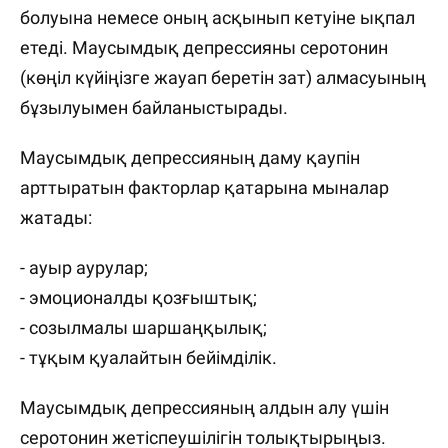
болуына немесе оның асқынып кетуіне ықпал
етеді. Маусымдық депрессияны серотонин
(көңіл күйіңізге жауап беретін зат) алмасуының
бұзылуымен байланыстырады.
Маусымдық депрессияның даму қаупін
арттыратын факторлар қатарына мыналар
жатады:
- ауыр аурулар;
- эмоционалды қозғыштық;
- созылмалы шаршаңқылық;
- тұқым қуалайтын бейімділік.
Маусымдық депрессияның алдын алу үшін
серотонин жетіспеушілігін толықтырыңыз.