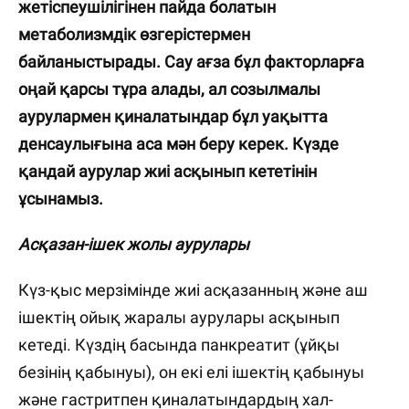
жетіспеушілігінен пайда болатын
метаболизмдік өзгерістермен
байланыстырады. Сау ағза бұл факторларға
оңай қарсы тұра алады, ал созылмалы
аурулармен қиналатындар бұл уақытта
денсаулығына аса мән беру керек. Күзде
қандай аурулар жиі асқынып кететінін
ұсынамыз.
Асқазан-ішек жолы аурулары
Күз-қыс мерзімінде жиі асқазанның және аш
ішектің ойық жаралы аурулары асқынып
кетеді. Күздің басында панкреатит (ұйқы
безінің қабынуы), он екі елі ішектің қабынуы
және гастритпен қиналатындардың хал-