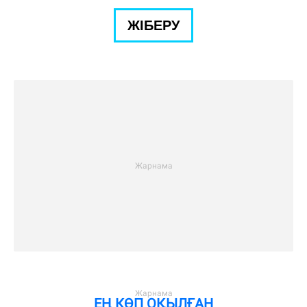
ЖІБЕРУ
ЕҢ КӨП ОҚЫЛҒАН