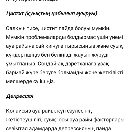
Цистит (қуықтың қабынып ауыруы)
Салқын тисе, цистит пайда болуы мүмкін.
Мүмкін проблемаларды болдырмас үшін үнемі
ауа райына сай киінуге тырысыңыз және суық
күндері ішіңіз бен беліңізді жауып жүруді
ұмытпаңыз. Сондай-ақ дәретханаға ұзақ
бармай жүре беруге болмайды және жеткілікті
мөлшерде су ішіңіз.
Депрессия
Қолайсыз ауа райы, күн сәулесінің
жетіспеушілігі, суық: осы ауа райы факторлары
сезімтал адамдарда депрессияның пайда