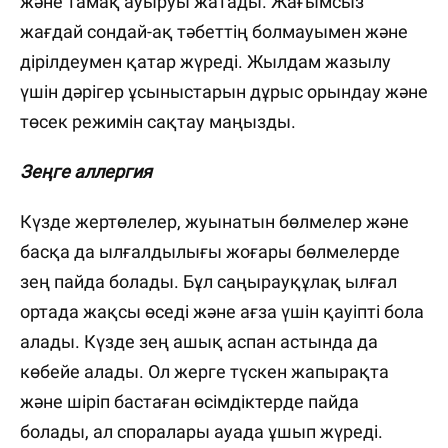
және тамақ ауыруы жатады. Жағымсыз
жағдай сондай-ақ тәбеттің болмауымен және
дірілдеумен қатар жүреді. Жылдам жазылу
үшін дәрігер ұсыныстарын дұрыс орындау және
төсек режимін сақтау маңызды.
Зеңге аллергия
Күзде жертөлелер, жуынатын бөлмелер және
басқа да ылғалдылығы жоғары бөлмелерде
зең пайда болады. Бұл саңырауқұлақ ылғал
ортада жақсы өседі және ағза үшін қауіпті бола
алады. Күзде зең ашық аспан астында да
көбейе алады. Ол жерге түскен жапырақта
және шіріп бастаған өсімдіктерде пайда
болады, ал споралары ауада ұшып жүреді.