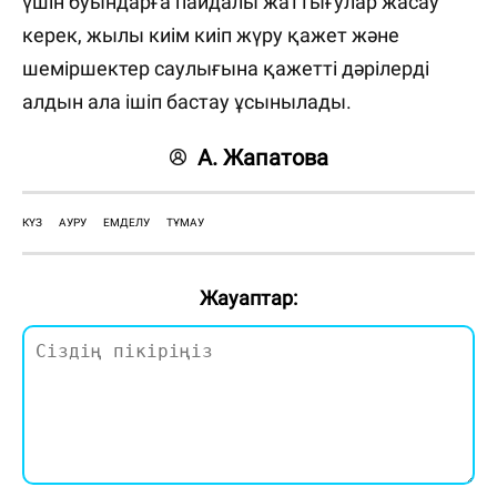
үшін буындарға пайдалы жаттығулар жасау
керек, жылы киім киіп жүру қажет және
шеміршектер саулығына қажетті дәрілерді
алдын ала ішіп бастау ұсынылады.
А. Жапатова
КҮЗ
АУРУ
ЕМДЕЛУ
ТҰМАУ
Жауаптар: