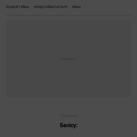
КҮНДІЗГІ ҰЙҚЫ
КҮНДІЗ ҰЙЫҚТАП АЛУ
ҰЙҚЫ
Бөлісу: