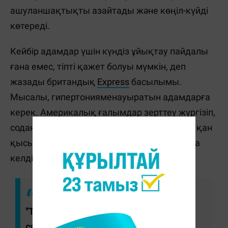
ашуланшақтықты азайтады және көңіл-күйді
көтереді.
Кейбір адамдар үшін күндіз ұйықтау пайдалы
ғана емес, тіпті қажет болуы мүмкін, деп
жазады британдық
Express
басылымы.
Мысалы, гипертонияменауыратын адамдарға
керек. Америкалық ғалымдар зерттеу жүргізіп,
содан кейін олар күндіз аздап ұйықтап алу қан
қысымын төмендетеді деген қорытындыға
келді.
"Түстегі ұйқы қан қысымын басқа өмір
салтын өзгерту сияқты төмендетеді.