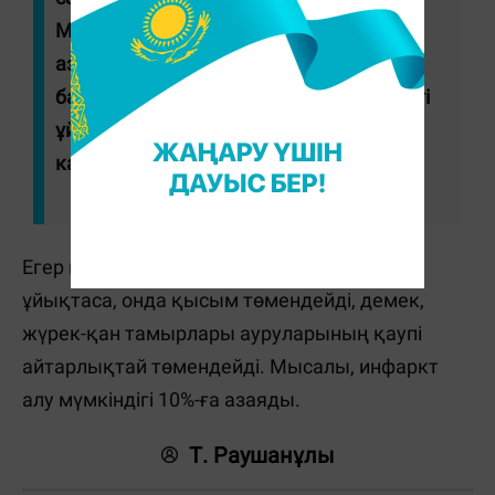
Мысалы, тұз бен алкогольді тұтынуды
азайту қан қысымын 3–5 мм сынап
бағанасына төмендетуі мүмкін. Күндізгі
ұйқы да осындай әсер етеді", - дейді
кардиолог Манолис Каллистратос.
Егер гипертониялық науқастар күндіз
ұйықтаса, онда қысым төмендейді, демек,
жүрек-қан тамырлары ауруларының қаупі
айтарлықтай төмендейді. Мысалы, инфаркт
алу мүмкіндігі 10%-ға азаяды.
Т. Раушанұлы