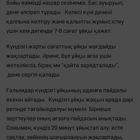
бойы өзімізді нашар сезінеміз. Бас ауыруып,
дене әлсіреп тұрады. Келесі күні денені
қалпына келтіру және қалыпты жұмыс істеу
үшін кем дегенде 7-8 сағат ұйқы қажет.
Күндізгі жарты сағаттық ұйқы жағдайды
жақсартады. Әрине, бұл ұйқы ағза үшін
жеткіліксіз, бірақ ми "қайта зарядталады",
дене сергіп қалады.
Ғалымдар күндізгі ұйқының адамға пайдалы
екенін айтады. Күндізгі ұйқы жақын арада дәрі
ретінде тағайындалуы мүмкін. Бірнеше
зерттеулер оның ағзаға пайдасын анықтады.
Сонымен, күндіз 20 минут ұйықтап алу: есте
сақтау, зейіннің шоғырлануын жақсартады,