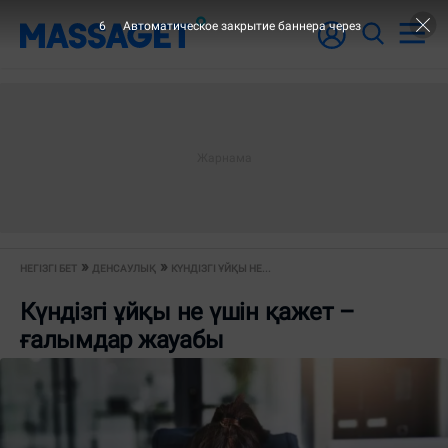
6
Автоматическое закрытие баннера через
НЕГІЗГІ БЕТ
ДЕНСАУЛЫҚ
КҮНДІЗГІ ҰЙҚЫ НЕ...
Күндізгі ұйқы не үшін қажет –
ғалымдар жауабы