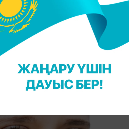
рістер байқасаңыз, міндетті түрде қан тапсырыңы
косметолог уақытша сыртқы келбет проблемасына
ыңызды жақсартпайды.
рының белгісі болуы мүмкін
қа да патологиялар ісінудің және көз астында қызы
ды. Жиі көз айналасына дақтар аяқ астынан пай
лады, кейн қызыл болып кетеді. Мұндай дақтард
е, мұндай белгілер кезінде жалпы қан анализін, ішк
окринологқа қаралуды ұсынады.