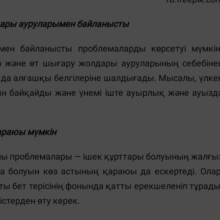
дары ауруларымен байланысты
мен байланысты проблемаларды көрсетуі мүмкін
ыр және өт шығару жолдары ауруларының себебіне
 да алғашқы белгілеріне шалдығады. Мысалы, үлке
уын байқайды және үнемі іште ауырлық және ауызд
қараюы мүмкін
жолы проблемалары — ішек құрттары болуының жалғы
йда болуын көз астының қараюы да ескертеді. Олар
ты бет терісінің фонында қатты ерекшеленіп тұрады
істерден өту керек.