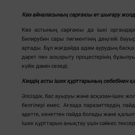
Көз айналасының сарғаюы өт шығару жол
Көз астының сарғаюы да ішкі органдар
Билирубин сары пигментінің деңгейі бау
артады. Бұл жағдайда адам аурудың басқа
дәрет пен асқорыту процестерінің бұзыл
күйік дәмін сезеді.
Көздің асты ішек құрттарының себебінен 
Әлсіздік, бас ауыруы және асқазан-ішек 
белгілері емес. Ағзада паразиттердің па
әдетте, кенеттен пайда болады және қалып
Ішек құрттарын анықтау үшін сәйкес тексер