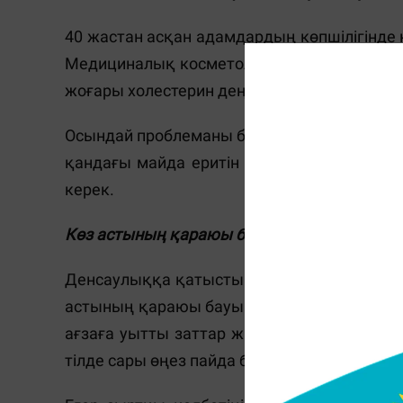
40 жастан асқан адамдардың көпшілігінде к
Медициналық косметологияда оны ксантел
жоғары холестерин деңгейі әсер етеді.
Осындай проблеманы байқаған бойда холест
қандағы майда еритін спирттің деңгейі қал
керек.
Көз астының қараюы бауыр проблемасының
Денсаулыққа қатысты кез келген проблема 
астының қараюы бауыр проблемасының себ
ағзаға уытты заттар жиналады. Ал ол асқ
тілде сары өңез пайда болады.