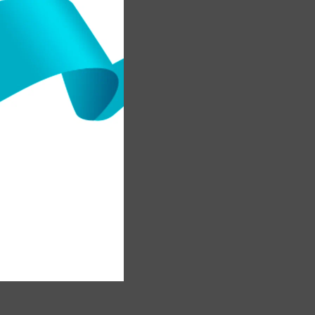
з
н
л
д
ы
і