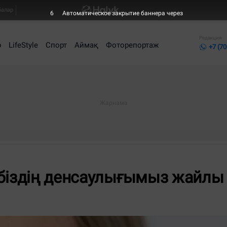
балар
4
Автоматическое закрытие баннера через
Редакция
р
LifeStyle
Спорт
Аймақ
Фоторепортаж
+7 (70
 біздің денсаулығымыз жайлы