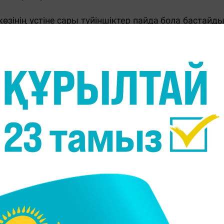
өзінің үстіне сары түйіншіктер пайда бола бастайды
азма деп атайды. Оның пайда болуына жиі қандағ
ерин деңгейін тексеруге анализ тапсыру керек. Еге
ыптыдан көп болса, міндетті түрде дәрігерге көрін
 барын білдіреді
біздің сыртқы түрімізге әсерін береді. Мысалы, кө
ебінен пайда болуы мүмкін. Ол зақымдалған болса
азан-ішек жолы бұзылуын ынталандырады, ісіну ме