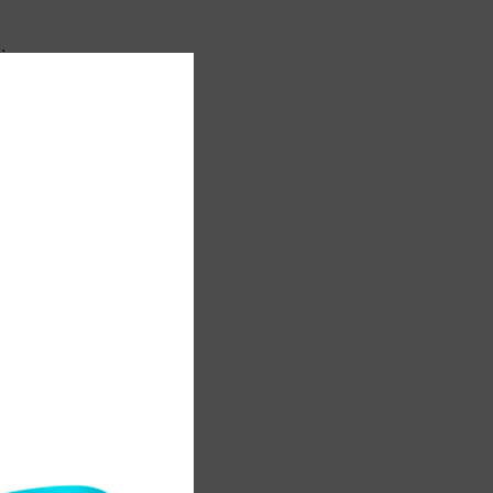
.
ы
р
у
з
,
н