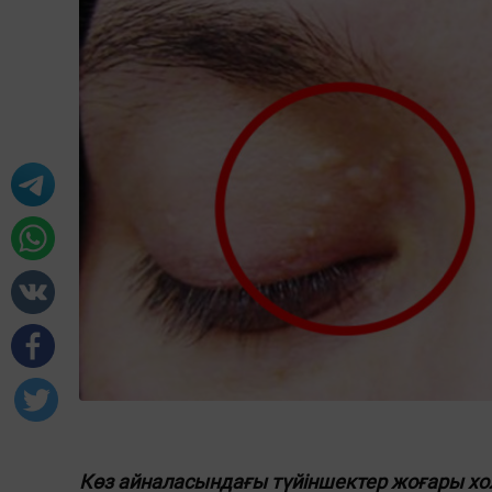
Көз айналасындағы түйіншектер жоғары хо