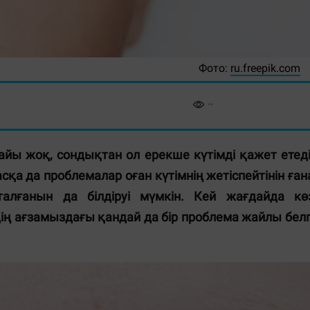
Фото:
ru.freepik.com
айы жоқ, сондықтан ол ерекше күтімді қажет етеді
сқа да проблемалар оған күтімнің жетіспейтінін ған
талғанын да білдіруі мүмкін. Кей жағдайда кө
ің ағзамыздағы қандай да бір проблема жайлы белг