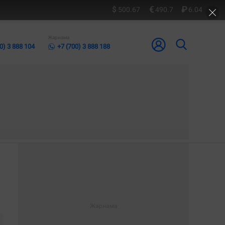
500.67
490.7
6.04
Жарнама
0) 3 888 104
+7 (700) 3 888 188