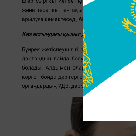
Егер сыртқы келбетіңізден кенеттен өзге
және терапевтпен ақылдасыңыз. Әрине, 
арылуға көмектеседі, бірақ ол денсаулығ
Көз астындағы қызыл дақтар бүйрек аурула
Бүйрек жетіспеушілігі, тастар және де бас
дақтардың пайда болуына себеп бола ала
болады. Алдымен олар алқызыл түсті бо
көрген бойда дәрігерге қаралу керек. Әдетт
органдардың УДЗ, дерматологқа және энд