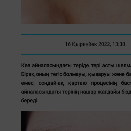
16 Қыркүйек 2022, 13:38
Көз айналасындағы теріде тері асты шелм
Бірақ оның тегіс болмауы, қызаруы және ба
емес, сондай-ақ қартаю процесінің бас
айналасындағы терінің нашар жағдайы бізд
береді.