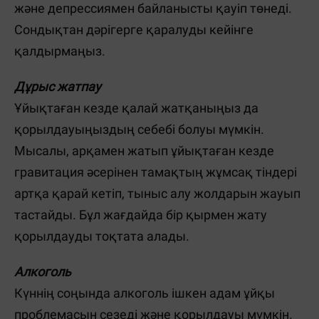
және депрессиямен байланысты қауіп төнеді.
Сондықтан дәрігерге қаралуды кейінге
қалдырмаңыз.
Дұрыс жатпау
Ұйықтаған кезде қалай жатқаныңыз да
қорылдауыңыздың себебі болуы мүмкін.
Мысалы, арқамен жатып ұйықтаған кезде
гравитация әсерінен тамақтың жұмсақ тіндері
артқа қарай кетіп, тыныс алу жолдарын жауып
тастайды. Бұл жағдайда бір қырмен жату
қорылдауды тоқтата алады.
Алкоголь
Күннің соңында алкоголь ішкен адам ұйқы
проблемасын сезеді және қорылдауы мүмкін.