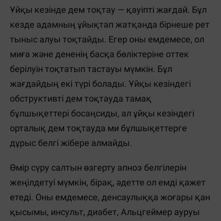
Ұйқы кезінде дем тоқтау — қауіпті жағдай. Бұл
кезде адамның ұйықтап жатқанда бірнеше рет
тыныс алуы тоқтайды. Егер оны емдемесе, ол
миға және дененің басқа бөліктеріне оттек
берілуін тоқтатып тастауы мүмкін. Бұл
жағдайдың екі түрі болады. Ұйқы кезіндегі
обструктивті дем тоқтауда тамақ
бұлшықеттері босаңсиды, ал ұйқы кезіндегі
орталық дем тоқтауда ми бұлшықеттерге
дұрыс белгі жібере алмайды.
Өмір сүру салтын өзгерту апноэ белгілерін
жеңілдетуі мүмкін, бірақ, әдетте ол емді қажет
етеді. Оны емдемесе, денсаулыққа жоғары қан
қысымы, инсульт, диабет, Альцгеймер ауруы