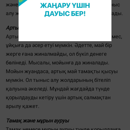
және мойындағы үлкейген тін жоғарғы тыныс
алу жолдарын тарылтып, қорылды шақырады.
Артық салмақ
Артық салмақ жүрек пен буындарға ғана емес,
ұйқыға да әсер етуі мүмкін. Әдетте, май бір
жерге ғана жиналмайды, ол бүкіл денеге
бөлінеді. Мысалы, мойынға да жиналады.
Мойын жуандаса, артық май тамақты қысуы
мүмкін. Ол тыныс алу жолдарының бітеліп
қалуына әкеледі. Мұндай жағдайда түнде
қорылдауды кетіру үшін артық салмақтан
арылу қажет.
Тамақ және мұрын ауруы
Тамақ немесе мұрын ауруы түнде қорылдауға