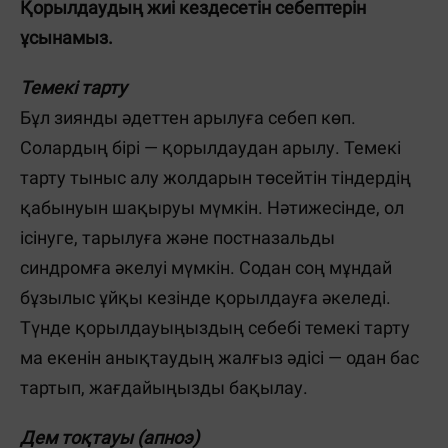
Қорылдаудың жиі кездесетін себептерін
ұсынамыз.
Темекі тарту
Бұл зиянды әдеттен арылуға себеп көп.
Солардың бірі — қорылдаудан арылу. Темекі
тарту тыныс алу жолдарын төсейтін тіндердің
қабынуын шақыруы мүмкін. Нәтижесінде, ол
ісінуге, тарылуға және постназальды
синдромға әкелуі мүмкін. Содан соң мұндай
бұзылыс ұйқы кезінде қорылдауға әкеледі.
Түнде қорылдауыңыздың себебі темекі тарту
ма екенін анықтаудың жалғыз әдісі — одан бас
тартып, жағдайыңызды бақылау.
Дем тоқтауы (апноэ)