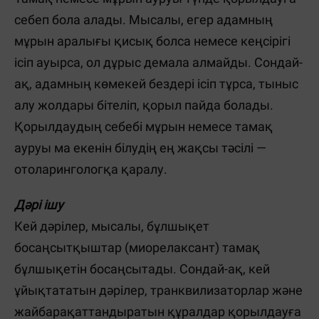
себеп бола алады. Мысалы, егер адамның
мұрын аралығы қисық болса немесе кеңсірігі
ісіп ауырса, ол дұрыс демала алмайды. Сондай-
ақ, адамның көмекей бездері ісіп тұрса, тыныс
алу жолдары бітеліп, қорыл пайда болады.
Қорылдаудың себебі мұрын немесе тамақ
ауруы ма екенін білудің ең жақсы тәсілі —
отоларингологқа қаралу.
Дәрі ішу
Кей дәрілер, мысалы, бұлшықет
босаңсытқыштар (миорелаксант) тамақ
бұлшықетін босаңсытады. Сондай-ақ, кей
ұйықтататын дәрілер, транквилизаторлар және
жайбарақаттандыратын құралдар қорылдауға