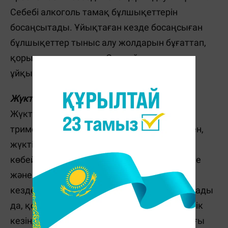
Себебі алкоголь тамақ бұлшықеттерін
босаңсытады. Ұйықтаған кезде босаңсыған
бұлшықеттер тыныс алу жолдарын бұғаттап,
қорылды шақырады. Сондай-ақ, алкоголь
ұйқы циклін бұзады.
Жүктілік
Жүкті әйелдердің шамамен 30%-ы соңғы
триместрде қорылдап бастайды. Біріншіден,
жүктілік кезінде ағзадағы қан мөлшері
көбейеді. Ал ол қан тамырлардың кеңеюіне
және мұрын жолының ісінуіне әкеледі. Бұл
кезде ол ауызбен тыныс алуға мәжбүр болады
да, қорыл пайда болады. Екіншіден, жүктілік
кезінде әйелдің салмағы артады. Тамақтағы