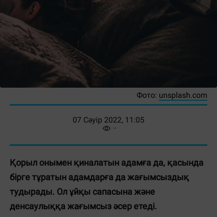
Фото:
unsplash.com
07 Сәуір 2022, 11:05
Қорыл онымен қиналатын адамға да, қасында
бірге тұратын адамдарға да жағымсыздық
тудырады. Ол ұйқы сапасына және
денсаулыққа жағымсыз әсер етеді.