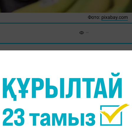
Фото:
pixabay.com
мның ішек микрофлорасын жақсартып, пайдал
жайлы Ұлыбританияның Daily Mail басылымы жазды.
л мол болады. Бұлар адамның ішек микрофлорасын
көбеюіне әсер етеді", - дейді Ұлыбританияның
алығының профессоры Гордон Карлсон (Gordon