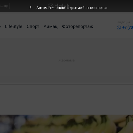
балар
5
Автоматическое закрытие баннера через
Редакция
р
LifeStyle
Спорт
Аймақ
Фоторепортаж
+7 (70