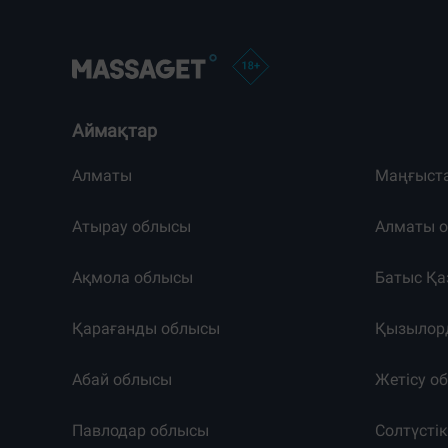
Аймақтар
Алматы
Маңғыст
Атырау облысы
Алматы 
Ақмола облысы
Батыс Қа
Қарағанды облысы
Қызылор
Абай облысы
Жетісу о
Павлодар облысы
Солтүсті