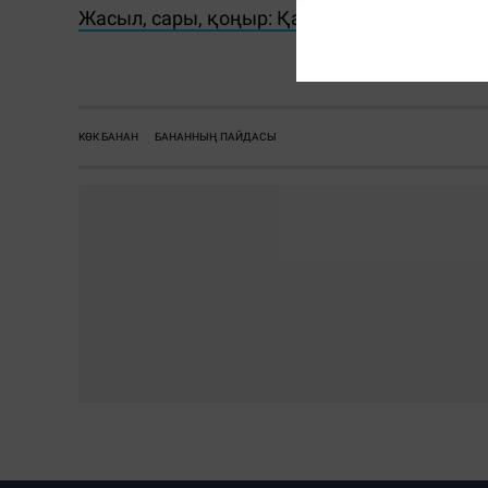
Жасыл, сары, қоңыр: Қай түсті банан пайд
КӨК БАНАН
БАНАННЫҢ ПАЙДАСЫ