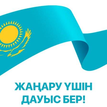
 жұмысына жақсы әсер ететін 18 зерттеу жұмыс
і толық піспеген, шала піскен түрі. Сырты көкші
ананда әбден піскен бананға қарағанда қант азда
дамдардың жеуіне болады. Қандағы қантты реттеуг
 Ал жасұнық – адам ағзасына ең пайдалы нәрлі
қыт салып қойсаңыз, құрамындағы резистенд
ейеді де, адам ағзасына пайдасы тіптен молыра
н.