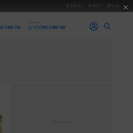
500.67
490.7
6.04
Жарнама
0) 3 888 104
+7 (700) 3 888 188