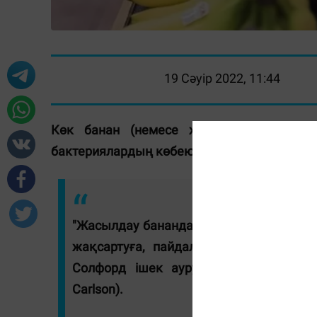
19 Сәуір 2022, 11:44
Көк банан (немесе жасыл банан) ада
бактериялардың көбеюіне әсер етеді. Бұл 
"Жасылдау бананда резистенді крахма
жақсартуға, пайдалы бактериялардың 
Солфорд ішек аурулары Ұлттық орт
Carlson).