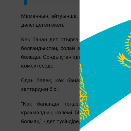
Маманның айтуынша, көк бананның ішек
дәлелдеген екен.
Көк банан деп отырғанымыз – бананның әл
болғандықтан, солай атап жүр. Мұндай б
болады. Сондықтан қанттан бас тартқан а
көмектеседі.
Одан бөлек, көк бананда жасұнық мол.
заттардың бірі.
"Көк бананды тоңазытқышқа бірақ уа
крахмалдың көлемі 50 пайызға дейін көб
болмақ", - деп түсіндіреді профессор Карлсо