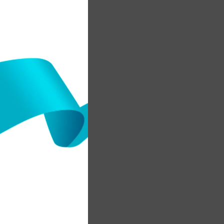
ы
л
у
е
к
і
қ