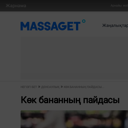
Жарнама
Арнайы жо
Жаңалықта
НЕГІЗГІ БЕТ
ДЕНСАУЛЫҚ
КӨК БАНАННЫҢ ПАЙДАСЫ...
Көк бананның пайдасы