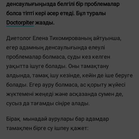
денсаулығыңызда белгілі бір проблемалар
болса тіпті кері әсер етеді. Бұл туралы
Doctorpiter
жазды.
Диетолог Елена Тихомированың айтуынша,
егер адамның денсаулығында елеулі
проблемалар болмаса, суды кез келген
уақытта ішуге болады. Оны тамақтану
алдында, тамақ ішу кезінде, кейін де іше беруге
болады. Егер ауру болмаса, ас қорыту жүйесі
жүктемені жеңеді және асқазанда сумен де,
сусыз да тағамды сіңіре алады.
Бірақ мынадай аурулары бар адамдар
тамақпен бірге су ішпеу қажет: