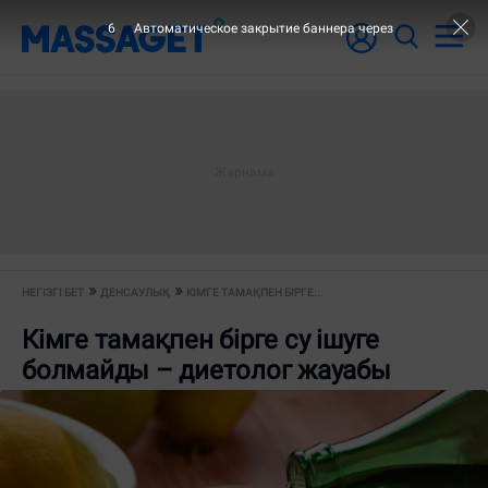
6
Автоматическое закрытие баннера через
НЕГІЗГІ БЕТ
ДЕНСАУЛЫҚ
КІМГЕ ТАМАҚПЕН БІРГЕ...
Кімге тамақпен бірге су ішуге
болмайды – диетолог жауабы