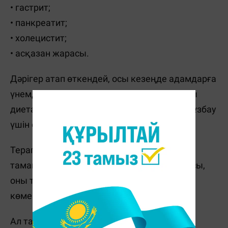
• гастрит;
• панкреатит;
• холецистит;
• асқазан жарасы.
Дәрігер атап өткендей, осы кезеңде адамдарға
үнемді диета тағайындалады. Ал адам осы
диетаны ұстанған кезде ас қорыту сөлін бұзбау
үшін суды тамақтан бөлек ішу керек.
Терапевт Елена Черненконың айтуынша
тамақпен бірге су ішуге болады. Ең бастысы,
оны тым көп ішпеу қажет. Су ас қорытуға
көмектеседі.
Ал тамақ алдында бір стақан су туралы