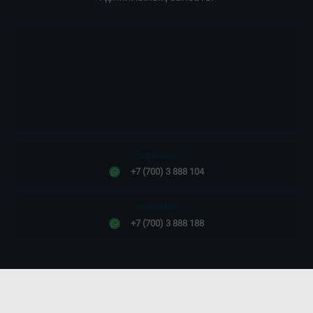
Редакция:
+7 (700) 3 888 104
Жарнама:
+7 (700) 3 888 188
Сайт дизайны -
ПРОСТО КОСМОС!