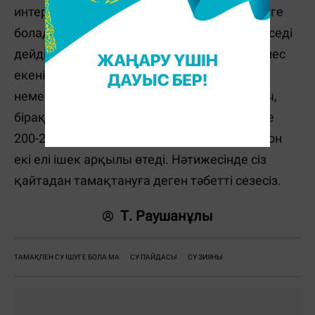
интернеттегі танымал кеңес туралы не деуге
болады? Бұл әдет аз тамақтануға көмектеседі
дейді. Алайда, Черненко іс жүзінде олай емес
екенін айтады. Түскі асқа дейін 15 минут
немесе жарты сағат бұрын су ішуге болады,
бірақ оның пайдасы жоқ. Осы уақыт ішінде
200-250 миллилитр су өңеш, асқазан және он
екі елі ішек арқылы өтеді. Нәтижесінде сіз
қайтадан тамақтануға деген тәбетті сезесіз.
Т. Раушанұлы
ТАМАҚПЕН СУ ІШУГЕ БОЛА МА
СУ ПАЙДАСЫ
СУ ЗИЯНЫ