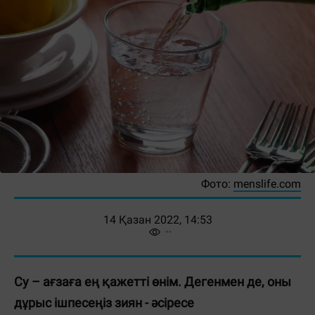
Фото:
menslife.com
14 Қазан 2022, 14:53
Су – ағзаға ең қажетті өнім. Дегенмен де, оны
дұрыс ішпесеңіз зиян - әсіресе