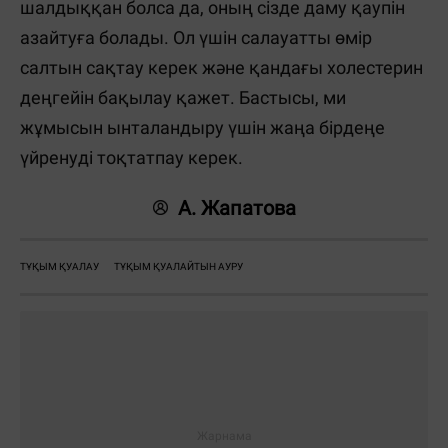
шалдыққан болса да, оның сізде даму қаупін
азайтуға болады. Ол үшін салауатты өмір
салтын сақтау керек және қандағы холестерин
деңгейін бақылау қажет. Бастысы, ми
жұмысын ынталандыру үшін жаңа бірдеңе
үйренуді тоқтатпау керек.
А. Жапатова
ТҰҚЫМ ҚУАЛАУ
ТҰҚЫМ ҚУАЛАЙТЫН АУРУ