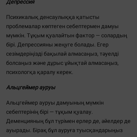
Депрессия
Психикалық денсаулыққа қатысты
проблемалар көптеген себептермен дамуы
мүмкін. Тұқым қуалайтын фактор — солардың
бірі. Депрессияны жеңуге болады. Егер
сезімдеріңізді бақылай алмасаңыз, тәуелді
болсаңыз және дұрыс ұйықтай алмасаңыз,
психологқа қаралу керек.
Альцгеймер ауруы
Альцгеймер ауруы дамуының мүмкін
себептерінің бірі — тұқым қуалау.
Деменцияның бұл түрімен ерлер де, әйелдер де
ауырады. Бірақ бұл ауруға туысқандарыңыз