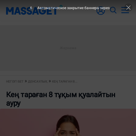
5
Автоматическое закрытие баннера через
НЕГІЗГІ БЕТ
ДЕНСАУЛЫҚ
КЕҢ ТАРАҒАН 8...
Кең тараған 8 тұқым қуалайтын
ауру