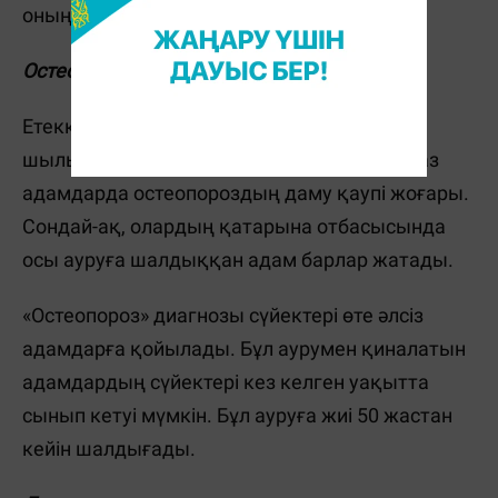
оның балаға берілуі 80%-ға жетеді.
Остеопороз
Етеккірі ерте тоқтаған әйелдерде және
шылымқор, кофе көп ішетін, салмағы өте аз
адамдарда остеопороздың даму қаупі жоғары.
Сондай-ақ, олардың қатарына отбасысында
осы ауруға шалдыққан адам барлар жатады.
«Остеопороз» диагнозы сүйектері өте әлсіз
адамдарға қойылады. Бұл аурумен қиналатын
адамдардың сүйектері кез келген уақытта
сынып кетуі мүмкін. Бұл ауруға жиі 50 жастан
кейін шалдығады.