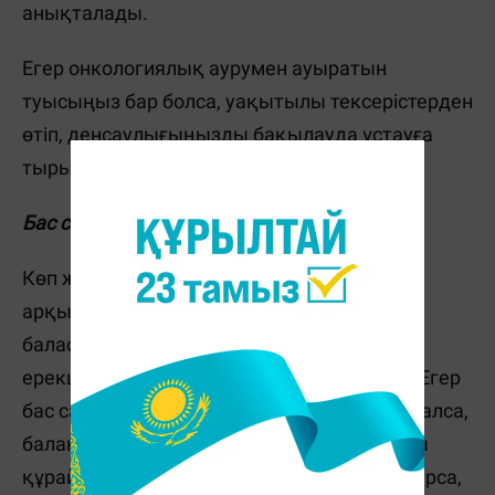
анықталады.
Егер онкологиялық аурумен ауыратын
туысыңыз бар болса, уақытылы тексерістерден
өтіп, денсаулығыңызды бақылауда ұстауға
тырысыңыз.
Бас сақинасы (бас ауыруы)
Көп жағдайда бас сақинасы тұқым қуалау
арқылы беріледі. Бұл ата-анасы мен
баласының тамырлы құрылымының
ерекшелігі бірдей болуымен байланысты. Егер
бас сақинасымен ата-анасының біреуі қиналса,
баланың онымен ауыруы шамамен 14%-ды
құрайды, ал екеуі де бас сақинасымен ауырса,