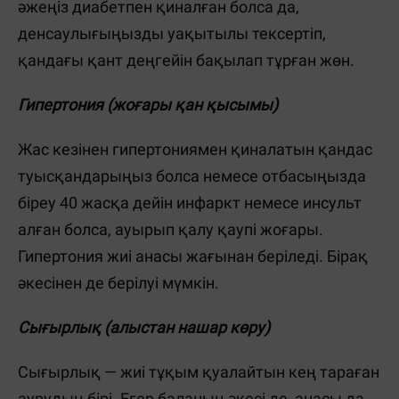
әжеңіз диабетпен қиналған болса да,
денсаулығыңызды уақытылы тексертіп,
қандағы қант деңгейін бақылап тұрған жөн.
Гипертония (жоғары қан қысымы)
Жас кезінен гипертониямен қиналатын қандас
туысқандарыңыз болса немесе отбасыңызда
біреу 40 жасқа дейін инфаркт немесе инсульт
алған болса, ауырып қалу қаупі жоғары.
Гипертония жиі анасы жағынан беріледі. Бірақ
әкесінен де берілуі мүмкін.
Сығырлық (алыстан нашар көру)
Сығырлық — жиі тұқым қуалайтын кең тараған
аурудың бірі. Егер баланың әкесі де, анасы да