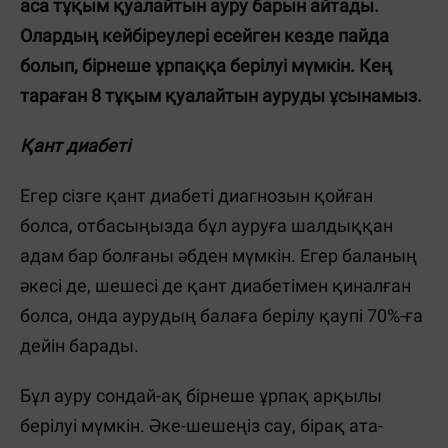
аса тұқым қуалайтын ауру барын айтады.
Олардың кейбіреулері есейген кезде пайда
болып, бірнеше ұрпаққа берілуі мүмкін. Кең
тараған 8 тұқым қуалайтын ауруды ұсынамыз.
Қант диабеті
Егер сізге қант диабеті диагнозын қойған
болса, отбасыңызда бұл ауруға шалдыққан
адам бар болғаны әбден мүмкін. Егер баланың
әкесі де, шешесі де қант диабетімен қиналған
болса, онда аурудың балаға берілу қаупі 70%-ға
дейін барады.
Бұл ауру сондай-ақ бірнеше ұрпақ арқылы
берілуі мүмкін. Әке-шешеңіз сау, бірақ ата-