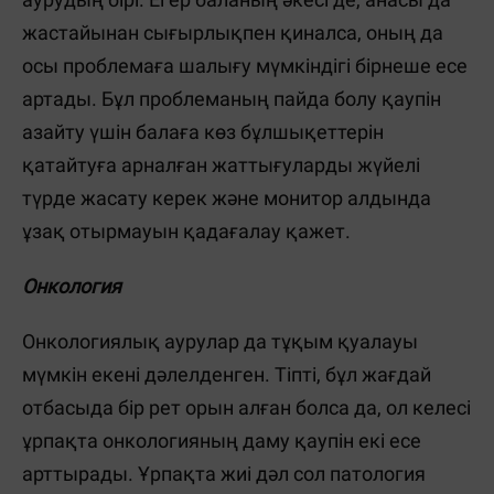
жастайынан сығырлықпен қиналса, оның да
осы проблемаға шалығу мүмкіндігі бірнеше есе
артады. Бұл проблеманың пайда болу қаупін
азайту үшін балаға көз бұлшықеттерін
қатайтуға арналған жаттығуларды жүйелі
түрде жасату керек және монитор алдында
ұзақ отырмауын қадағалау қажет.
Онкология
Онкологиялық аурулар да тұқым қуалауы
мүмкін екені дәлелденген. Тіпті, бұл жағдай
отбасыда бір рет орын алған болса да, ол келесі
ұрпақта онкологияның даму қаупін екі есе
арттырады. Ұрпақта жиі дәл сол патология