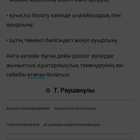
• қуықты босату кезінде ыңғайсыздық пен
ауырсыну;
• іштің төменгі бөлігіндегі жеңіл ауырсыну.
Айта кетейік бұған дейін уролог ерлерде
жыныстық құштарлықтың төмендеуінің екі
себебін
атаған
болатын.
Т. Раушанұлы
ЖЫНЫСТЫҚ ИНФЕКЦИЯЛАР
ЖЫНЫСТЫҚ САУАТТЫЛЫҚ
ТҰРАР ҚҰРМАНБЕКОВ
ЕР АДАМДА КЕЗДЕСЕТІН ИНФЕКЦИЯ