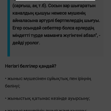
(сарғыш, ақ т.б). Сосын зәр шығаратын
каналдың қышуы немесе мүшенің
айналасына әртүрлі бөртпелердің шығуы.
Егер осындай себептер болса ерлердің
міндетті түрде маманға жүгінгені абзал", -
дейді уролог.
Негізгі белгілер қандай?
• жыныс мүшесінен сұйықтық пен іріңнің
бөлінуі;
• жыныстық қатынас кезінде ауырсыну;
• жыныс мүшесінің ашып және қышуы;