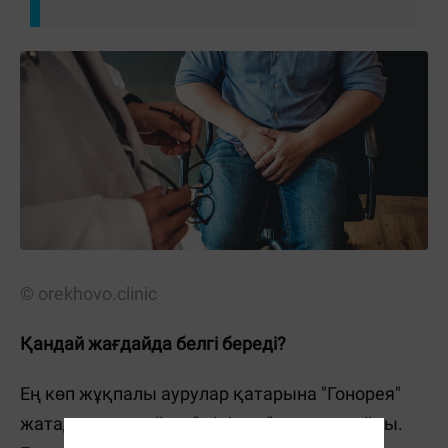
© orekhovo.clinic
Қандай жағдайда белгі береді?
Ең көп жұқпалы аурулар қатарына "Гонорея"
жатады, оны кейде "жіңішке" деп те атайды.