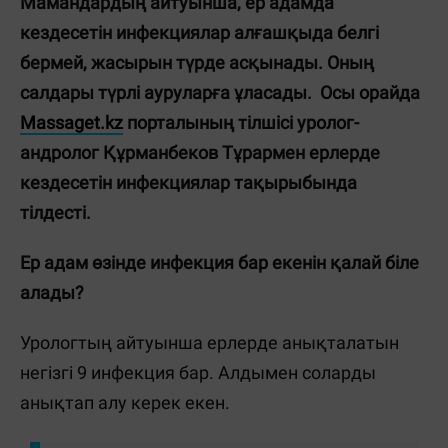
Мамандардың айтуынша, ер адамда
кездесетін инфекциялар алғашқыда белгі
бермей, жасырын түрде асқынады. Оның
салдары түрлі ауруларға ұласады. Осы орайда
Massaget.kz
порталының тілшісі уролог-
андролог Құрманбеков Тұрармен ерлерде
кездесетін инфекциялар тақырыбында
тілдесті.
Ер адам өзінде инфекция бар екенін қалай біле
алады?
Урологтың айтуынша ерлерде анықталатын
негізгі 9 инфекция бар. Алдымен соларды
анықтап алу керек екен.