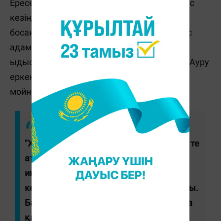
Ересек адамдарға ауру жыныстық қатынас
кезінде, ал балаларға дерт ата-анасынан (
босану кезінде) жұғады. Кейде ауру науқас
адаммен бір төсекте жатса, оның сүлгісін,
ыдыс-аяғын пайдаланса да жұғуы мүмкін. Ауру
еркектерде үрпіден, әйелдерде жатыр
мойнынан басталады.
"Халықтың арасында оны "трипак" деп те
атайды. Негізгі атауы – гонорея
инфекциясы. Жыныстық қатынастан
кейін 2-3 күннен соң белгі бере бастайды.
Басты белгісі – үрпіден ірің ағу, болмаса
қандай да бір сұйықтықтың бөлінуі