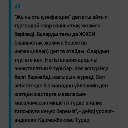
"Жыныстық инфекция" деп аты айтып
тұрғандай олар жыныстық жолмен
беріледі. Бұларды тағы да ЖЖБИ
(жыныстық жолмен берілетін
инфекциялар) деп те атайды. Олардың
түрі өте көп. Негізі анализ арқылы
анықталатын 9 түрі бар. Көп жағдайда
белгі бермейді, жасырын жүреді. Сол
себептенде біз жаңадан үйленейін деп
жатқан жастарға мазаласын-
мазаламасын міндетті түрде анализ
тапсыруға кеңес береміз", - дейді уролог-
андролог Құрманбекова Тұрар.