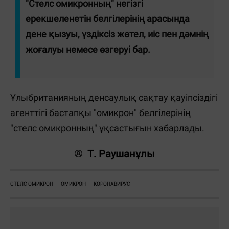
"Стелс омикронның" негізгі
ерекшеленетін белгілерінің арасында
дене қызуы, үздіксіз жөтел, иіс пен дәмнің
жоғалуы немесе өзгеруі бар.
Ұлыбританияның денсаулық сақтау қауіпсіздігі
агенттігі бастапқы "омикрон" белгілерінің
"стелс омикронның" ұқсастығын хабарлады.
Т. Раушанұлы
СТЕЛС ОМИКРОН
ОМИКРОН
КОРОНАВИРУС