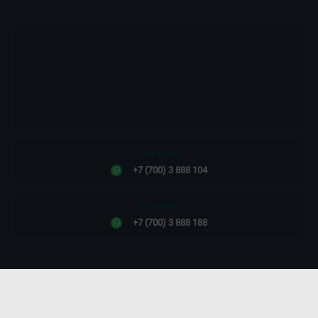
Құпиялылық саясаты
Редакция:
+7 (700) 3 888 104
Жарнама:
+7 (700) 3 888 188
Сайт дизайны -
ПРОСТО КОСМОС!