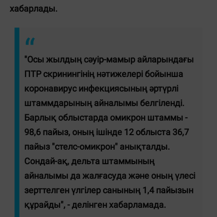
хабарлады.
"Осы жылдың сәуір-мамыр айларындағы
ПТР скринингінің нәтижелері бойынша
коронавирус инфекциясының әртүрлі
штаммдарының айналымы белгіленді.
Барлық облыстарда омикрон штаммы -
98,6 пайыз, оның ішінде 12 облыста 36,7
пайыз "стелс-омикрон" анықталды.
Сондай-ақ, дельта штаммының
айналымы да жалғасуда және оның үлесі
зерттелген үлгілер санының 1,4 пайызын
құрайды", - делінген хабарламада.