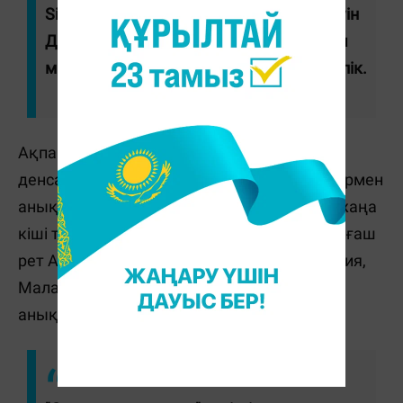
Sinopharm және QazVac) бар, оның екеуін
Дүниежүзілік денсаулық сақтау ұйымы
мақұлдаған", - деп хабарлады министрлік.
Ақпан айының басында Дүниежүзілік
денсаулық сақтау ұйымы "қазіргі сынақтармен
анықтау өте қиын" омикрон штаммының жаңа
кіші түрінің таралуы туралы ескертті. Ол алғаш
рет Африканың бес елінде – Ботсвана, Кения,
Малави, Сенегал және Оңтүстік Африка
анықталды.