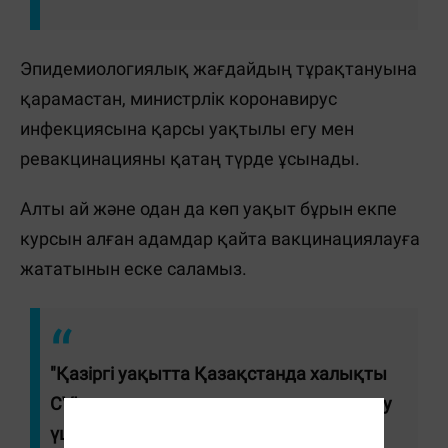
Эпидемиологиялық жағдайдың тұрақтануына
қарамастан, министрлік коронавирус
инфекциясына қарсы уақтылы егу мен
ревакцинацияны қатаң түрде ұсынады.
Алты ай және одан да көп уақыт бұрын екпе
курсын алған адамдар қайта вакцинациялауға
жататынын еске саламыз.
"Қазіргі уақытта Қазақстанда халықты
CVI-ға қарсы егу және ревакцинациялау
үшін вакцинаның үш түрі (Pfizer,