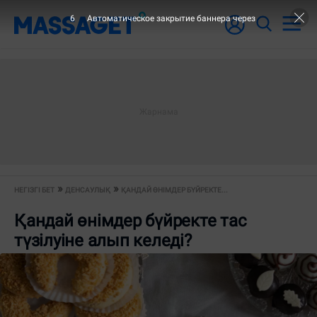
5
Автоматическое закрытие баннера через
НЕГІЗГІ БЕТ
ДЕНСАУЛЫҚ
ҚАНДАЙ ӨНІМДЕР БҮЙРЕКТЕ...
Қандай өнімдер бүйректе тас
түзілуіне алып келеді?