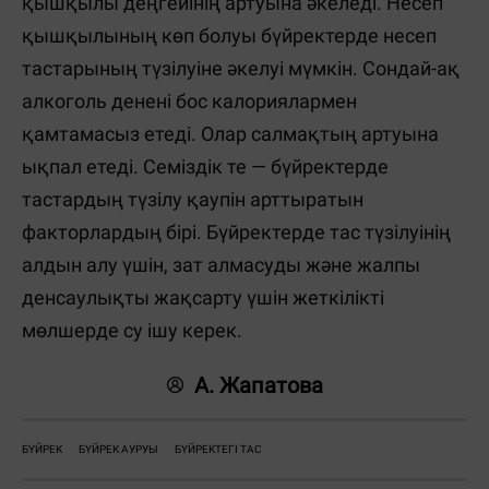
қышқылы деңгейінің артуына әкеледі. Несеп
қышқылының көп болуы бүйректерде несеп
тастарының түзілуіне әкелуі мүмкін. Сондай-ақ
алкоголь денені бос калориялармен
қамтамасыз етеді. Олар салмақтың артуына
ықпал етеді. Семіздік те — бүйректерде
тастардың түзілу қаупін арттыратын
факторлардың бірі. Бүйректерде тас түзілуінің
алдын алу үшін, зат алмасуды және жалпы
денсаулықты жақсарту үшін жеткілікті
мөлшерде су ішу керек.
А. Жапатова
БҮЙРЕК
БҮЙРЕК АУРУЫ
БҮЙРЕКТЕГІ ТАС