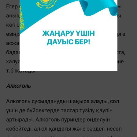
Егер бұрын сізде кальций оксалаты тастары
анықталған болса, құрамында оксалаттары
көп өнімдерді тұтынуды шектеу арқылы
өзіңізге көмектесе аласыз. Мұндай өнімдерге
асжапырақ, қызылша, жаңғақтар (әсіресе,
бадам мен кешью), жаңғақты өнімдер (паста,
халуа, кәмпиттер), бидай ұнының кебегі және
т.б жатады.
Алкоголь
Алкоголь сусыздануды шақыра алады, сол
үшін де бүйректерде тастар түзілу қаупін
артырады. Алкоголь пуриндер өңделуін
көбейтеді, ал ол қандағы және зәрдегі несеп