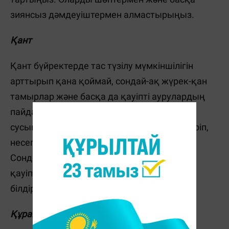
зиянсыз дәмдеуіштермен алмастырыңыз.
Қант
Қант бүйректерде тас түзілу мүмкіншілігін
арттырып қана қоймай, сондай-ақ жүрек-қан
тамырлар және басқа да қауіпті аурулардың
пайда болу қаупін арттыруы мүмкін. Тәтті
сусындар несептегі кальций деңгейін көтеріп,
несеп көлемін азайтып жібере алады.
Сондықтан олар тәттілер арасындағы ең
қауіпті өнімге жатады. Себебі олар ағзаға
білдіртпей әсер етеді.
Құрамында оксалаттары көп өнімдер