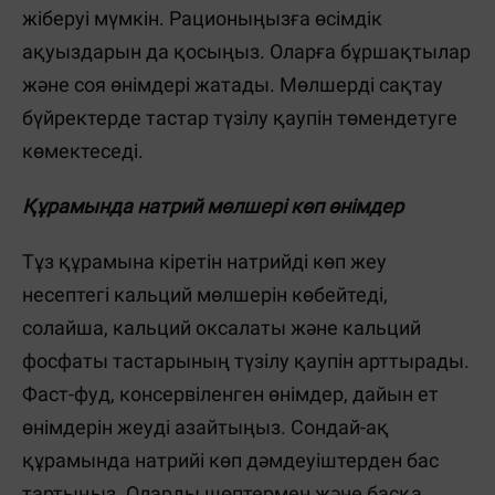
жіберуі мүмкін. Рационыңызға өсімдік
ақуыздарын да қосыңыз. Оларға бұршақтылар
және соя өнімдері жатады. Мөлшерді сақтау
бүйректерде тастар түзілу қаупін төмендетуге
көмектеседі.
Құрамында натрий мөлшері көп өнімдер
Тұз құрамына кіретін натрийді көп жеу
несептегі кальций мөлшерін көбейтеді,
солайша, кальций оксалаты және кальций
фосфаты тастарының түзілу қаупін арттырады.
Фаст-фуд, консервіленген өнімдер, дайын ет
өнімдерін жеуді азайтыңыз. Сондай-ақ
құрамында натрийі көп дәмдеуіштерден бас
тартыңыз. Оларды шөптермен және басқа