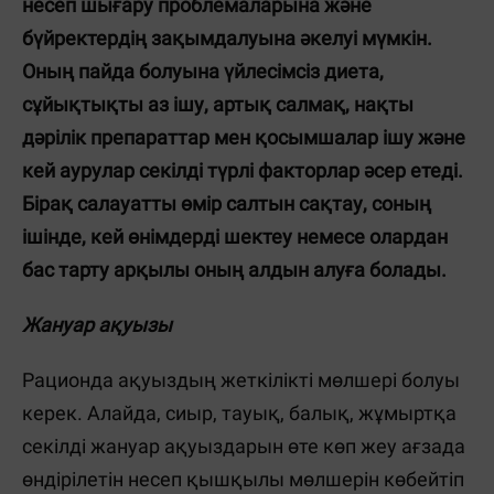
несеп шығару проблемаларына және
бүйректердің зақымдалуына әкелуі мүмкін.
Оның пайда болуына үйлесімсіз диета,
сұйықтықты аз ішу, артық салмақ, нақты
дәрілік препараттар мен қосымшалар ішу және
кей аурулар секілді түрлі факторлар әсер етеді.
Бірақ салауатты өмір салтын сақтау, соның
ішінде, кей өнімдерді шектеу немесе олардан
бас тарту арқылы оның алдын алуға болады.
Жануар ақуызы
Рационда ақуыздың жеткілікті мөлшері болуы
керек. Алайда, сиыр, тауық, балық, жұмыртқа
секілді жануар ақуыздарын өте көп жеу ағзада
өндірілетін несеп қышқылы мөлшерін көбейтіп