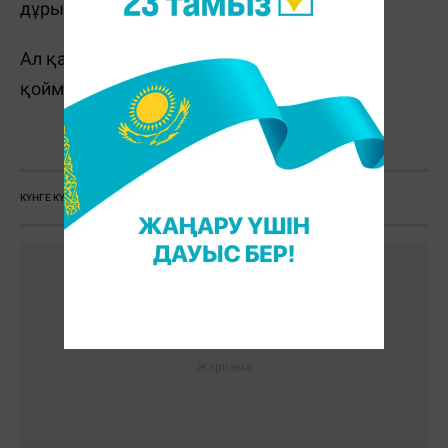
дұрыс көрінеді.
Ал қараторы адамдар күнге тез күйе
қоймайды.
Қ. Слямбек
КҮНГЕ КҮЮ
КҮН СӘУЛЕСІ