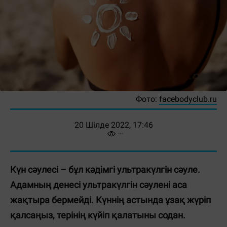
Фото:
facebodyclub.ru
20 Шілде 2022, 17:46
Күн сәулесі – бұл кәдімгі ультракүлгін сәуле.
Адамның денесі ультракүлгін сәулені аса
жақтыра бермейді. Күннің астында ұзақ жүріп
қалсаңыз, терінің күйіп қалатыны содан.