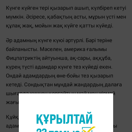
Күнге күйген тері қызарып ашып, күлбіреп кетуі
мүмкін. Әсіресе, қабақтың асты, мұрын үсті мен
құлақ жақ, мойын жақ күйге қатты күйеді.
Әр адамның күнге күюі әртүрлі. Бәрі теріне
байланысты. Мәселен, америка ғалымы
Фицпатриктің айтуынша, ақ-сары, аққұба,
күрең түсті адамдар күнге тез күйеді екен.
Ондай адамдардың өне-бойы тез қызарып
кетеді. Сондықтан мұндай жандардың далаға
шығарда күннен қорғайтын май мен иісмай
жағып алғаны абзал.
Құйқа да тез күюі мүмкін. Әсіресе, таз
адамдардың күнге шыққанда абай болғаны