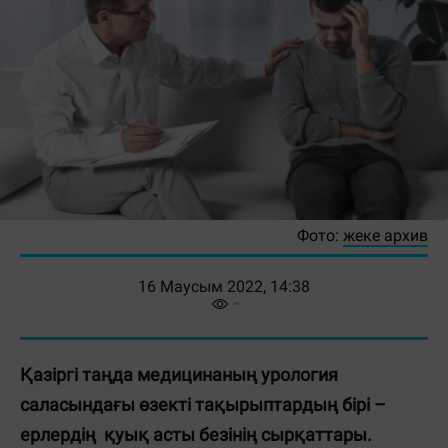
Фото:
жеке архив
16 Маусым 2022, 14:38
Қазіргі таңда медицинаның урология
саласындағы өзекті тақы­рыптардың бірі –
ерлердің қуық асты безінің сырқаттары.