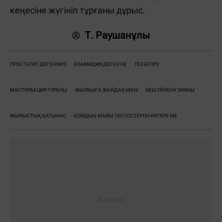
кеңесіне жүгініп тұрғаны дұрыс.
Т. Раушанұлы
ПРОСТАТИТ ДЕГЕНІМІЗ
ХЛАМИДИЯ ДЕГЕН НЕ
ТЕЗ БІТІРУ
МАСТУРБАЦИЯ ТУРАЛЫ
ЖЫЛҚЫҒА ЖАЙДАҚ МІНУ
КЕШ ҮЙЛЕНУ ЗИЯНЫ
ЖЫНЫСТЫҚ ҚАТЫНАС
ҚОЙДЫҢ МАЙЫ ТЕСТОСТЕРОН КӨТЕРЕ МЕ
Жауаптар: