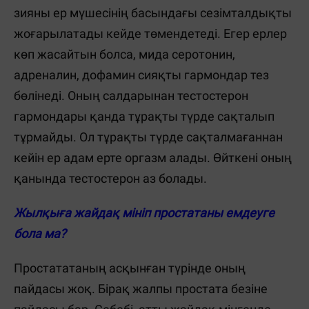
зияны ер мүшесінің басындағы сезімталдықты
жоғарылатады кейде төмендетеді. Егер ерлер
көп жасайтын болса, мида серотонин,
адреналин, дофамин сияқты гармондар тез
бөлінеді. Оның салдарынан тестостерон
гармондары қанда тұрақты түрде сақталып
тұрмайды. Ол тұрақты түрде сақталмағаннан
кейін ер адам ерте оргазм алады. Өйткені оның
қанында тестостерон аз болады.
Жылқыға жайдақ мініп простатаны емдеуге
бола ма?
Простататаның асқынған түрінде оның
пайдасы жоқ. Бірақ жалпы простата безіне