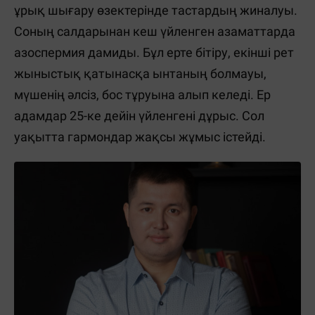
ұрық шығару өзектерінде тастардың жиналуы.
Соның салдарынан кеш үйленген азаматтарда
азоспермия дамиды. Бұл ерте бітіру, екінші рет
жыныстық қатынасқа ынтаның болмауы,
мүшенің әлсіз, бос тұруына алып келеді. Ер
адамдар 25-ке дейін үйленгені дұрыс. Сол
уақытта гармондар жақсы жұмыс істейді.