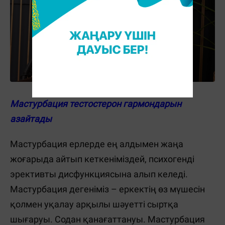
Мастурбация тестостерон гармондарын
азайтады
Мастурбация ерлерде ең алдымен жаңа
жоғарыда айтып кеткеніміздей, психогенді
эрективты дисфункциясына алып келеді.
Мастурбация дегеніміз – еркектің өз мүшесін
қолмен уқалау арқылы шәуетті сыртқа
шығаруы. Содан қанағаттануы. Мастурбация