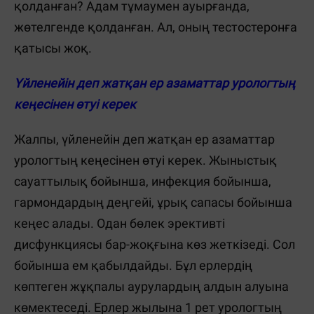
қолданған? Адам тұмаумен ауырғанда,
жөтелгенде қолданған. Ал, оның тестостеронға
қатысы жоқ.
Үйленейін деп жатқан ер азаматтар урологтың
кеңесінен өтуі керек
Жалпы, үйленейін деп жатқан ер азаматтар
урологтың кеңесінен өтуі керек. Жыныстық
сауаттылық бойынша, инфекция бойынша,
гармондардың деңгейі, ұрық сапасы бойынша
кеңес алады. Одан бөлек эрективті
дисфункциясы бар-жоқғына көз жеткізеді. Сол
бойынша ем қабылдайды. Бұл ерлердің
көптеген жұқпалы аурулардың алдын алуына
көмектеседі. Ерлер жылына 1 рет урологтың