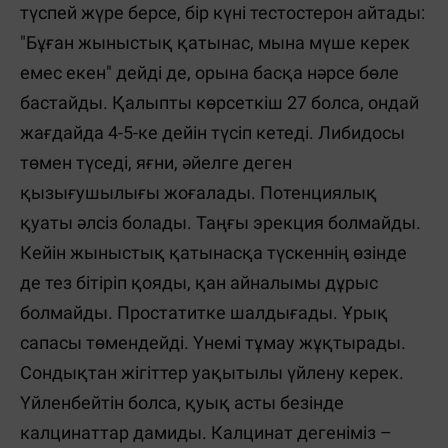
түспей жүре берсе, бір күні тестостерон айтады:
"Бұған жыныстық қатынас, мына мүше керек
емес екен" дейді де, орына басқа нәрсе бөле
бастайды. Қалыпты көрсеткіш 27 болса, ондай
жағдайда 4-5-ке дейін түсіп кетеді. Либидосы
төмен түседі, яғни, әйелге деген
қызығушылығы жоғалады. Потенциялық
қуаты әлсіз болады. Таңғы эрекция болмайды.
Кейін жыныстық қатынасқа түскеннің өзінде
де тез бітіріп қояды, қан айналымы дұрыс
болмайды. Простатитке шалдығады. Ұрық
сапасы төмендейді. Үнемі тұмау жұқтырады.
Сондықтан жігіттер уақытылы үйлену керек.
Үйленбейтін болса, қуық асты безінде
калцинаттар дамиды. Калцинат дегеніміз –