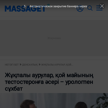
4
Автоматическое закрытие баннера через
НЕГІЗГІ БЕТ
ДЕНСАУЛЫҚ
ЖҰҚПАЛЫ АУРУЛАР, ҚОЙ...
Жұқпалы аурулар, қой майының
тестостеронға әсері – урологпен
сұхбат