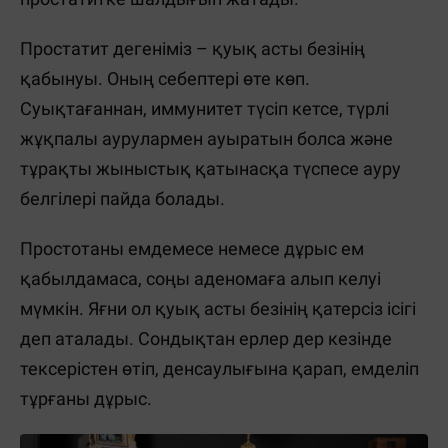
Простатит дегеніміз – қуық асты безінің
қабынуы. Оның себептері өте көп.
Суықтағаннан, иммунитет түсіп кетсе, түрлі
жұқпалы аурулармен ауыратын болса және
тұрақты жыныстық қатынасқа түспесе ауру
белгілері пайда болады.
Простотаны емдемесе немесе дұрыс ем
қабылдамаса, соңы аденомаға алып келуі
мүмкін. Яғни ол қуық асты безінің қатерсіз ісігі
деп аталады. Сондықтан ерлер дер кезінде
тексерістен өтіп, денсаулығына қарап, емделіп
тұрғаны дұрыс.