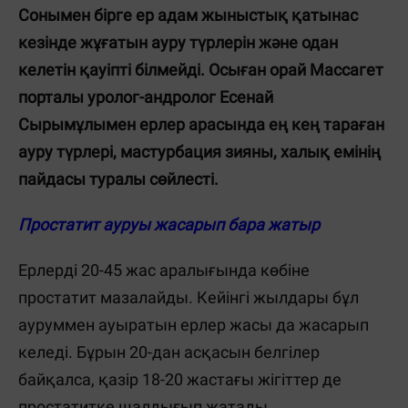
Сонымен бірге ер адам жыныстық қатынас
кезінде жұғатын ауру түрлерін және одан
келетін қауіпті білмейді. Осыған орай
Массагет
порталы уролог-андролог Есенай
Сырымұлымен ерлер арасында ең кең тараған
ауру түрлері, мастурбация зияны, халық емінің
пайдасы туралы сөйлесті.
Простатит ауруы жасарып бара жатыр
Ерлерді 20-45 жас аралығында көбіне
простатит мазалайды. Кейінгі жылдары бұл
ауруммен ауыратын ерлер жасы да жасарып
келеді. Бұрын 20-дан асқасын белгілер
байқалса, қазір 18-20 жастағы жігіттер де
простатитке шалдығып жатады.