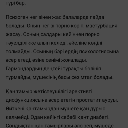
түрі бар.
Психоген негізінен жас балаларда пайда
болады. Оның негізі порно көріп, мастурбация
жасау. Соның салдары кейіннен порно
тәуелділікке алып келеді, әйеліне көңілі
толмайды. Осының бәрі ердің психологиясына
әсер етеді, өзіне сенімі жоғалады.
Гармондардың деңгейі тұрақты бөлініп
тұрмайды, мүшесінің басы сезімтал болады.
Қан тамыр жетіспеушілігі эрективті
дисфункциясына әсер ететін простатит ауруы.
Өйткені қантамырдан мүшеге қан дұрыс
келмейді. Одан кейінгі себебі қант диабеті.
Сондықтан қан тамырлары әлсіреп, мүшеде