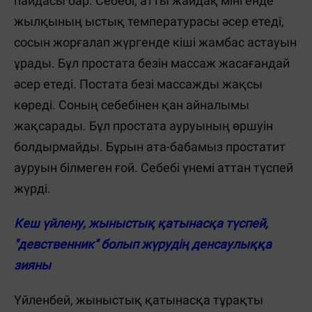
пайдасы бар. Себебі, атты жайдақ мінгенде
жылқының ыстық температурасы әсер етеді,
сосын жорғалап жүргенде кіші жамбас астауын
ұрады. Бұл простата безін массаж жасағандай
әсер етеді. Постата безі массажды жақсы
көреді. Соның себебінен қан айналымы
жақсарады. Бұл простата ауруының өршуін
болдырмайды. Бұрын ата-бабамыз простатит
ауруын білмеген ғой. Себебі үнемі аттан түспей
жүрді.
Кеш үйлену, жыныстық қатынасқа түспей,
"девственник" болып жүрудің денсаулыққа
зияны
Үйленбей, жыныстық қатынасқа тұрақты