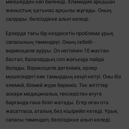
мөлшерден көп бөлінеді. Хламидия әрқашан
жаныстық қатынас арқылы жұғады. Оның
салдары белсіздікке алып келеді.
Ерлерде тағы бір кездесетін проблема ұрық
сапасының төмендеуі. Оның себебі -
варикоцеле ауруы. Ол негізінен 10 жастан
бастап, балалардың сол жағында пайда
болады. Варикоцеле дегеніміз, ерлер
мүшесіндегі көк тамырдың кеңіп кетуі. Оны біз
елемей, білмей жүре береміз. Тек жігіттер
әскери медициналық тексерістен өтуге
барғанда ғана біліп жатады. Егер оған ота
жасатпаса, аталық без кішірейіп кетеді. Ұрық
сапасы төмендеп, белсіздікке алып келеді.