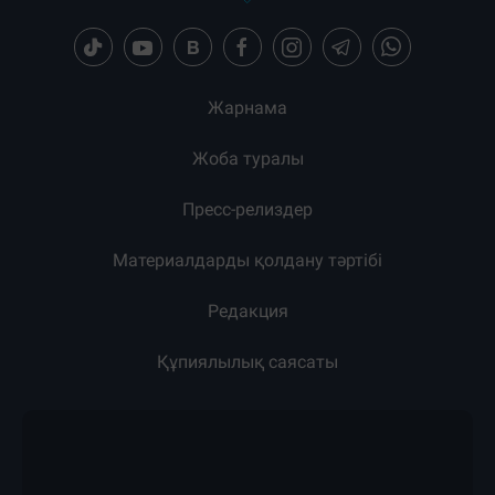
ЕҢ КӨП ОҚЫЛҒАН
Тәулік
Апта
Ай
Бөлісу:
Загрузка новостей...