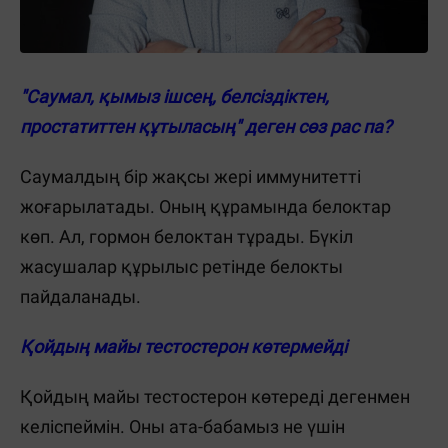
"Саумал, қымыз ішсең, белсіздіктен,
простатиттен құтыласың" деген сөз рас па?
Саумалдың бір жақсы жері иммунитетті
жоғарылатады. Оның құрамында белоктар
көп. Ал, гормон белоктан тұрады. Бүкіл
жасушалар құрылыс ретінде белокты
пайдаланады.
Қойдың майы тестостерон көтермейді
Қойдың майы тестостерон көтереді дегенмен
келіспеймін. Оны ата-бабамыз не үшін