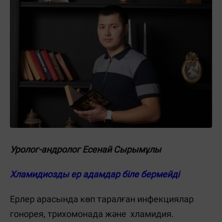
Уролог-андролог Есенай Сырымұлы
Хламидиозды ер адамдар біле бермейді
Ерлер арасында көп таралған инфекциялар
гонорея, трихомонада және хламидия.