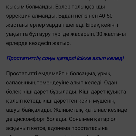
қысым болмайды. Ерлер толыққанды
эррекция алмайды. Бұдан негізінен 40-50
жастағы ерлер зардап шегеді. Бірақ кейінгі
уақытта бұл ауру түрі де жасарып, 30 жастағы
ерлерде кездесіп жатыр.
Простатиттің соңы қатерлі ісікке алып келеді
Простатитті емдемейтін болсаңыз, ұрық
сапасының төмендеуіне алып келеді. Одан
бөлек кіші дәрет бұзылады. Кіші дәрет қуықта
қалып кетеді, кіші дәреттен кейін мүшенің
ашуы байқалады. Жыныстық қатынас кезінде
де дискомфорт болады. Сонымен қатар ол
асқынып кетсе, адонема простатасына