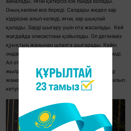
айналады. Яғни қатерсіз ісік пайда болады.
Оның көлемі өсе береді. Салдары жедел зәр
кідірісіне алып келеді, яғни, зәр шықпай
қалады. Зәрді шығару үшін ота жасалады. Кей
жағдайда эписистома қойылады. Ол дегеніміз
қуықтың жанынан шланга шығарады. Кейін
ондай адам өмір бойы шланга арқалап жүреді.
Ал ота жасатқанның өзінде бұл жағдай 2
жылда бір рет қайталанып тұрады. Тағы бір
жаман жері аденоманың қатерлі ісікке айналып
кетуінде.