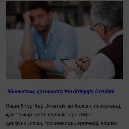
Жыныстық қатынаста тез бітірудің 5 себебі
Оның 5 түрі бар. Атап айтар болсақ: психогенді,
қан тамыр жетіспеушілігі эрективті
дисфункциясы, гормоналды, эрогенді, аралас