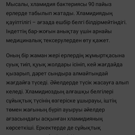
Мысалы, хламидия бактериясы 90 пайыз
ерлерде табылып жатады. Хламидиядың
қауіптілігі – ағзада ешбір белгі білдірмейтіндігі.
Індеттің бар-жоғын анықтау үшін арнайы
медициналық тексерулерден өту қажет.
Оның бір жаман жері ерлердің жұмыртқасына
суық тиіп, қуық жолдары ісініп, кей жағдайда
қызарып, дәрет сындыра алмайтындай
жағдайға түседі. Әйелдерде түсік жасауға алып
келеді. Хламидиоздың алғашқы белгілері
сұйықтық түсінің өзгеріске ұшырауы, іштің
төмен жағының бүріп ауыруы әйелдер
ағзасындағы асқынған хламидияның
көрсеткіші. Еркектерде де сұйықтық