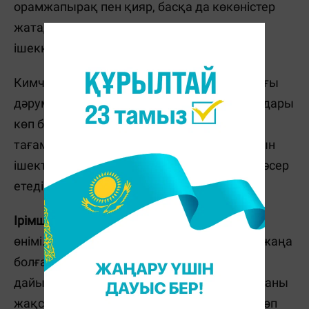
орамжапырақ пен қияр, басқа да көкөністер
жатады. Ашытылған, қышқыл тағамдар
ішекке өте пайдалы.
Кимчиде А, С және К2 дәрумені, В тобындағы
дәрумендер мен темір, түрлі аминқышқылдары
көп болады. Әлемдегі ең пайдалы
тағамдардың бірі. Жасұсынық көп болғасын
ішектің пайдалы микрофлорасына жақсы әсер
етеді.
Ірімшік (сыр).
Ішекке пайдалы тағы бір сүт
өнімі. Егер айран мен йогурттың барынша жаңа
болғаны маңызды болса, сырға керісінше,
дайындалғанына барынша көп уақыт болғаны
жақсы. Соғұрлым құрамында пробиотик көп