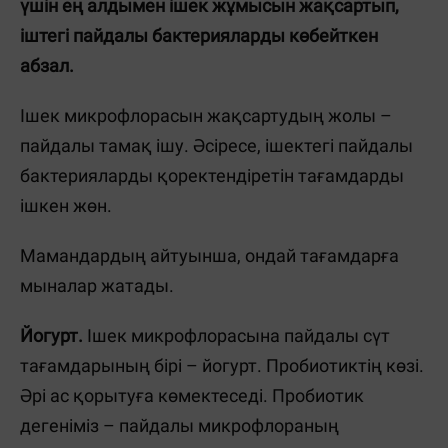
үшін ең алдымен ішек жұмысын жақсартып,
іштегі пайдалы бактерияларды көбейткен
абзал.
Ішек микрофлорасын жақсартудың жолы –
пайдалы тамақ ішу. Әсіресе, ішектегі пайдалы
бактерияларды қоректендіретін тағамдарды
ішкен жөн.
Мамандардың айтуынша, ондай тағамдарға
мыналар жатады.
Йогурт.
Ішек микрофлорасына пайдалы сүт
тағамдарының бірі – йогурт. Пробиотиктің көзі.
Әрі ас қорытуға көмектеседі. Пробиотик
дегеніміз – пайдалы микрофлораның