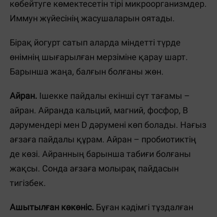
көбейтуге көмектесетін тірі микроорганизмдер.
Иммун жүйесінің жасушаларын оятады.
Бірақ йогурт сатып аларда міндетті түрде
өнімнің шығарылған мерзіміне қарау шарт.
Барынша жаңа, балғын болғаны жөн.
Айран.
Ішекке пайдалы екінші сүт тағамы –
айран. Айранда кальций, магний, фосфор, В
дәрумендері мен D дәрумені көп болады. Нағыз
ағзаға пайдалы құрам. Айран – пробиотиктің
де көзі. Айранның барынша табиғи болғаны
жақсы. Сонда ағзаға молырақ пайдасын
тигізбек.
Ашытылған көкөніс.
Бұған кәдімгі тұздалған