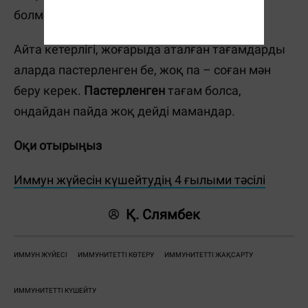
болмақ.
Айта кетерлігі, жоғарыда аталған тағамдарды
аларда пастерленген бе, жоқ па – соған мән
беру керек.
Пастерленген
тағам болса,
ондайдан пайда жоқ дейді мамандар.
Оқи отырыңыз
Иммун жүйесін күшейтудің 4 ғылыми тәсілі
Қ. Слямбек
ИММУН ЖҮЙЕСІ
ИММУНИТЕТТІ КӨТЕРУ
ИММУНИТЕТТІ ЖАҚСАРТУ
ИММУНИТЕТТІ КҮШЕЙТУ