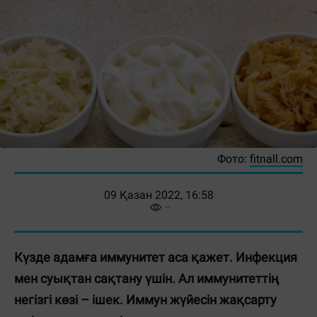
Фото:
fitnall.com
09 Қазан 2022, 16:58
Күзде адамға иммунитет аса қажет. Инфекция
мен суықтан сақтану үшін. Ал иммунитеттің
негізгі көзі – ішек. Иммун жүйесін жақсарту