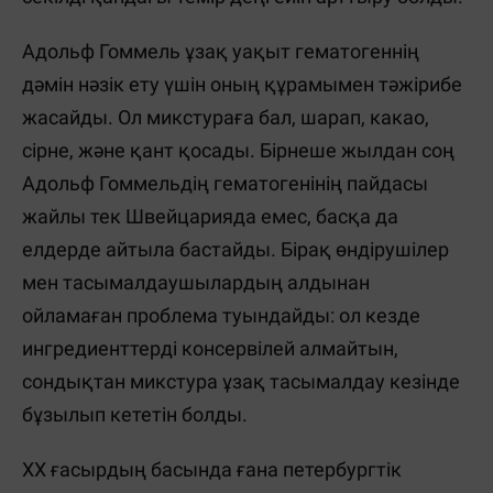
Адольф Гоммель ұзақ уақыт гематогеннің
дәмін нәзік ету үшін оның құрамымен тәжірибе
жасайды. Ол микстураға бал, шарап, какао,
сірне, және қант қосады. Бірнеше жылдан соң
Адольф Гоммельдің гематогенінің пайдасы
жайлы тек Швейцарияда емес, басқа да
елдерде айтыла бастайды. Бірақ өндірушілер
мен тасымалдаушылардың алдынан
ойламаған проблема туындайды: ол кезде
ингредиенттерді консервілей алмайтын,
сондықтан микстура ұзақ тасымалдау кезінде
бұзылып кететін болды.
XX ғасырдың басында ғана петербургтік