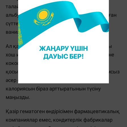
талай өзгерді. Бұрын гематоген 5%
альбуминнен (қан ақуызы), 35% қойылтылған
сүттен, 40% қанттан және 20% сірне және
ванилиннен тұратын.
Ал қазір альбуминнің табиғи дәмін жасанды
хош иістендіргіштермен, жаңғақтармен және
кокос жоңғасымен жасырады. Түрлі
қосымшалар темірдің ағзаға сіңуіне жағымсыз
әсер етуі мүмкін екенін және өнімнің
калориясын біраз арттыратынын түсіну
маңызды.
Қазір гематоген өндірісімен фармацевтикалық
компаниялар емес, кондитерлік фабрикалар