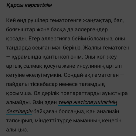
Қарсы көрсетілім
Кей өндірушілер гематогенге жаңғақтар, бал,
бояғыштар және басқа да аллергендер
қосады. Егер аллергияға бейім болсаңыз, оны
таңдарда осыған мән беріңіз. Жалпы гематоген
— құрамында қанты көп өнім. Оны көп жеу
артық салмақ қосуға және инсулиннің артып
кетуіне әкелуі мүмкін. Сондай-ақ гематоген —
пайдалы тіскебасар немесе тағамдық
қосымша. Ол дәрілік препараттарды ауыстыра
алмайды. Өзіңізден
темір жетіспеушілігінің
белгілерін
байқаған болсаңыз, қан анализін
тапсырып, міндетті түрде маманның кеңесін
алыңыз.