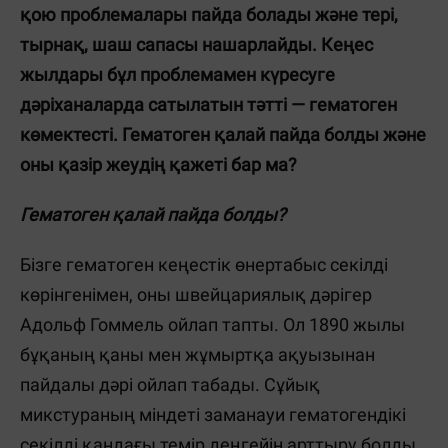
қою проблемалары пайда болады және тері,
тырнақ, шаш сапасы нашарлайды. Кеңес
жылдары бұл проблемамен күресуге
дәріханаларда сатылатын тәтті — гематоген
көмектесті. Гематоген қалай пайда болды және
оны қазір жеудің қажеті бар ма?
Гематоген қалай пайда болды?
Бізге гематоген кеңестік өнертабыс секілді
көрінгенімен, оны швейцариялық дәрігер
Адольф Гоммель ойлап тапты. Ол 1890 жылы
бұқаның қаны мен жұмыртқа ақуызынан
пайдалы дәрі ойлап табады. Сұйық
микстураның міндеті заманауи гематогендікі
секілді қандағы темір деңгейін арттыру болды.