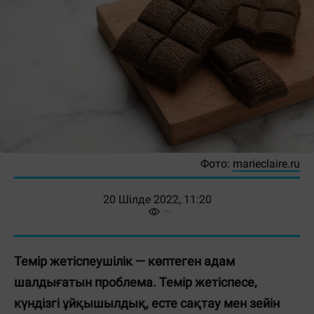
Фото:
marieclaire.ru
20 Шілде 2022, 11:20
Темір жетіспеушілік — көптеген адам
шалдығатын проблема. Темір жетіспесе,
күндізгі ұйқышылдық, есте сақтау мен зейін