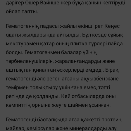
дәрігер Ошер Вайншенкер бұқа қанын кептіруді
ойлап тапты.
Гематогеннің падасы жайлы екінші рет Кеңес
одағы жылдарында айтылды. Бұл кезде сұйық
мекстурамен қатар оның плитка түрлері пайда
болды. Гематогенмен балалар үйінің
тәрбиеленушілерін, жараланғандарды және
аштықтан қиналған әскерлерді емдеді. Бірақ
гематогенді әлсіреген ағзаны ақуызбен және
темірмен толықтыру үшін ғана емес, тәтті
ретінде де қолданды. Кей отбасыларда оны
кәмпиттің орнына жеуге шаймен ұсынған.
Гематогенді бастапқыда ағза қажетті протеин,
майлар, көмірсулар және минералдарды алу