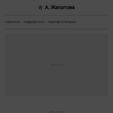
А. Жапатова
ГЕМАТОГЕН
ПАЙДАЛЫ ТӘТТІ
ТЕМІР ЖЕТІСПЕУШІЛІГІ