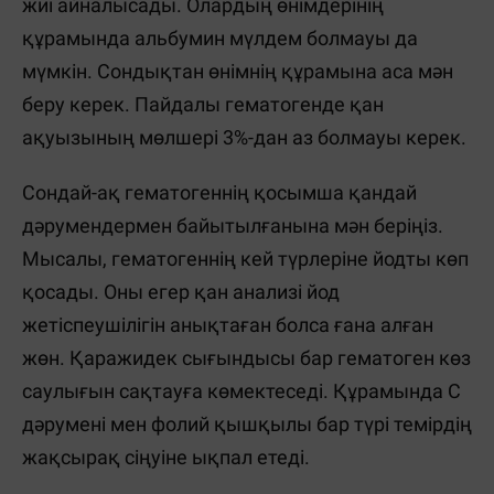
жиі айналысады. Олардың өнімдерінің
құрамында альбумин мүлдем болмауы да
мүмкін. Сондықтан өнімнің құрамына аса мән
беру керек. Пайдалы гематогенде қан
ақуызының мөлшері 3%-дан аз болмауы керек.
Сондай-ақ гематогеннің қосымша қандай
дәрумендермен байытылғанына мән беріңіз.
Мысалы, гематогеннің кей түрлеріне йодты көп
қосады. Оны егер қан анализі йод
жетіспеушілігін анықтаған болса ғана алған
жөн. Қаражидек сығындысы бар гематоген көз
саулығын сақтауға көмектеседі. Құрамында С
дәрумені мен фолий қышқылы бар түрі темірдің
жақсырақ сіңуіне ықпал етеді.