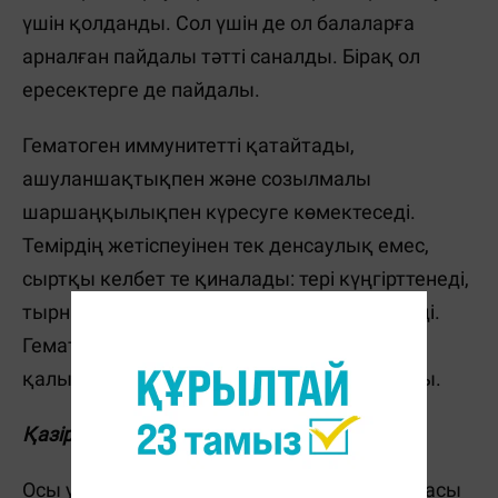
үшін қолданды. Сол үшін де ол балаларға
арналған пайдалы тәтті саналды. Бірақ ол
ересектерге де пайдалы.
Гематоген иммунитетті қатайтады,
ашуланшақтықпен және созылмалы
шаршаңқылықпен күресуге көмектеседі.
Темірдің жетіспеуінен тек денсаулық емес,
сыртқы келбет те қиналады: тері күңгірттенеді,
тырнақ сынады, ал шаш құрғақ бола түседі.
Гематоген батончигін жеу арқылы әйел
қалыпқа келу процесін жылдамдата алады.
Қазір гематогеннің құрамына не кіреді?
Осы уақытқа дейін гематогеннің рецептурасы