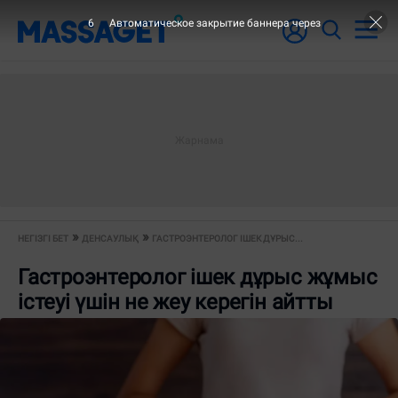
5
Автоматическое закрытие баннера через
НЕГІЗГІ БЕТ
ДЕНСАУЛЫҚ
ГАСТРОЭНТЕРОЛОГ ІШЕК ДҰРЫС...
Гастроэнтеролог ішек дұрыс жұмыс
істеуі үшін не жеу керегін айтты