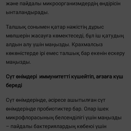
және пайдалы микроорганизмдердің өндірісін
ынталандырады.
Талшық сонымен қатар нәжістің дұрыс
мөлшерін жасауға көмектеседі, бұл іш қатудың
алдын алу үшін маңызды. Крахмалсыз
көкөністерде ірі емес талшық бар екенін ескеру
маңызды.
Сүт өнімдері иммунитетті күшейтіп, ағзаға күш
береді
Сүт өнімдерінде, әсіресе ашытылған сүт
өнімдерінде пробиотиктер бар. Олар ішек
микрофлорасының белсенділігі үшін маңызды
– пайдалы бактериялардың көбеюі үшін