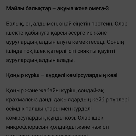
Майлы балықтар – ақуыз және омега-3
Балық, ең алдымен, оңай сіңетін протеин. Олар
ішекте қабынуға қарсы әсерге ие және
аурулардың алдын алуға көмектеседі. Соның
ішінде тоқ ішек қатерлі ісігі сияқты қауіпті
аурулардың алдын алады.
Қоңыр күріш – күрделі көмірсулардың көзі
Қоңыр және жабайы күріш, сондай-ақ
крахмалсыз дәнді дақылдардың кейбір түрлері
өсімдік талшықтары мен күрделі
көмірсулардың құнды көзі. Олар ішек
микрофлорасын қолдайды және нәжісті
қалыпқа келтіруге көмектеседі.