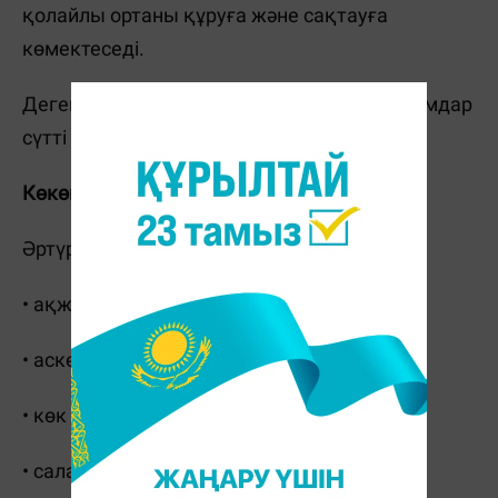
қолайлы ортаны құруға және сақтауға
көмектеседі.
Дегенмен, лактозадан зардап шегетін адамдар
сүтті абайлап ішу керек.
Көкөністер – микроэлементтер қоры
Әртүрлі шөптердің ішекке пайдасы бар:
• ақжелкен;
• аскөк;
• көк пияз;
• салат;