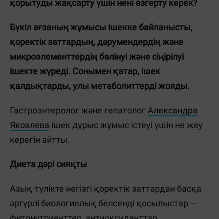
қорытуды жақсарту үшін нені өзгерту керек?
Бүкіл ағзаның жұмысы ішекке байланысты,
қоректік заттардың, дәрумендердің және
микроэлементтердің бөлінуі және сіңірілуі
ішекте жүреді. Сонымен қатар, ішек
қалдықтарды, улы метаболиттерді жояды.
Гастроэнтеролог және гепатолог
Александра
Яковлева
ішек дұрыс жұмыс істеуі үшін не жеу
керегін айтты.
Диета дәрі сияқты
Азық-түлікте негізгі қоректік заттардан басқа
әртүрлі биологиялық белсенді қосылыстар –
фитонутриенттер, антиоксиданттар,