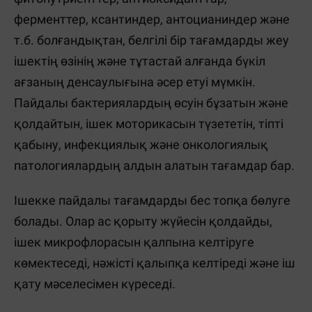
ферменттер, ксантиндер, антоцианиндер және
т.б. болғандықтан, белгілі бір тағамдарды жеу
ішектің өзінің және тұтастай алғанда бүкіл
ағзаның денсаулығына әсер етуі мүмкін.
Пайдалы бактериялардың өсуін бұзатын және
қолдайтын, ішек моторикасын түзететін, тіпті
қабыну, инфекциялық және онкологиялық
патологиялардың алдын алатын тағамдар бар.
Ішекке пайдалы тағамдарды бес топқа бөлуге
болады. Олар ас қорыту жүйесін қолдайды,
ішек микрофлорасын қалпына келтіруге
көмектеседі, нәжісті қалыпқа келтіреді және іш
қату мәселесімен күреседі.