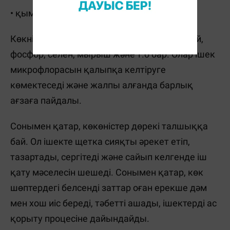
• қымыздық.
Көкністердің құрамында йод, магний, калий,
фосфор, селен, мырыш және т.б бар. Олар ішек
микрофлорасын қалыпқа келтіруге
көмектеседі және жалпы алғанда барлық
ағзаға пайдалы.
Сонымен қатар, көкөністер дөрекі талшыққа
бай. Ол ішекте щетка сияқты әрекет етіп,
тазартады, сергітеді және сайып келгенде іш
қату мәселесін шешеді. Сонымен қатар, көк
шөптердегі белсенді заттар оған ерекше дәм
мен хош иіс береді, тәбетті ашады, ішектерді ас
қорыту процесіне дайындайды.