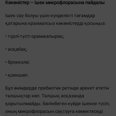
Көкөністер – ішек микрофлорасына пайдалы
Ішек сау болуы үшін күнделікті тағамдар
қатарына крахмалсыз көкөністерді қосыңыз:
• түрлі-түсті орамжапырақ;
• асқабақ;
• брокколи;
• қояншөп.
Бұл өнімдерде пребиотик ретінде әрекет ететін
талшықтар көп. Талшық асқазанда
қорытылмайды. Бөлінбеген күйде ішекке түсіп,
оның микрофлорасын сақтауға көмектеседі