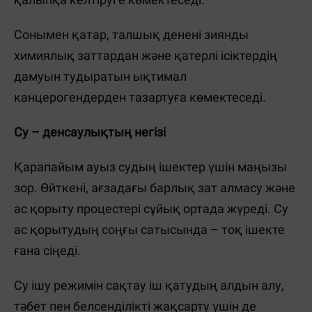
Сонымен қатар, талшық денені зиянды
химиялық заттардан және қатерлі ісіктердің
дамуын тудыратын ықтимал
канцерогендерден тазартуға көмектеседі.
Су – денсаулықтың негізі
Қарапайым ауыз судың ішектер үшін маңызы
зор. Өйткені, ағзадағы барлық зат алмасу және
ас қорыту процестері сұйық ортада жүреді. Су
ас қорытудың соңғы сатысында – тоқ ішекте
ғана сіңеді.
Су ішу режимін сақтау іш қатудың алдын алу,
тәбет пен белсенділікті жақсарту үшін де