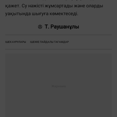
қажет. Су нәжісті жұмсартады және оларды
уақытында шығуға көмектеседі.
Т. Раушанұлы
ІШЕК АУРУЛАРЫ
ІШЕККЕ ПАЙДАЛЫ ТАҒАМДАР