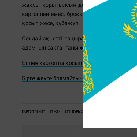
жақсы қорытылсын десеңіз, онда жеміс-ж
картоппен емес, брокколи, түсті орамжап
қосып жесе, құба-құп.
Сондай-ақ, етті саңырауқұлақпен де қосы
адамның сақтанғаны жөн.
Ет пен картопты қосып жеуге болмайды
Бірге жеуге болмайтын тағамдар
КАРТОП ПЕН ЕТ
ЕТ ЖЕУ
ЕТТІ ДҰРЫС ЖЕУ