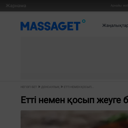
Жарнама
Арнайы жо
Жаңалықта
НЕГІЗГІ БЕТ
ДЕНСАУЛЫҚ
ЕТТІ НЕМЕН ҚОСЫП...
Етті немен қосып жеуге