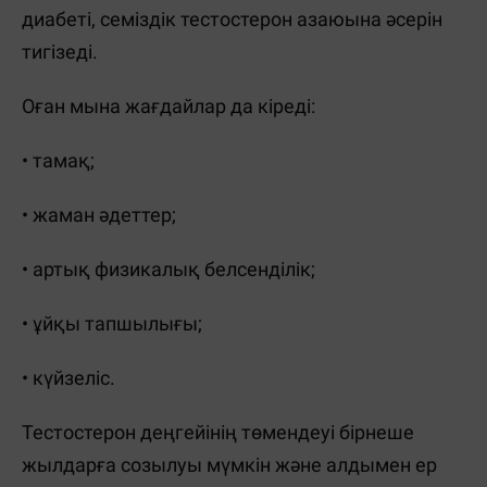
диабеті, семіздік тестостерон азаюына әсерін
тигізеді.
Оған мына жағдайлар да кіреді:
• тамақ;
• жаман әдеттер;
• артық физикалық белсенділік;
• ұйқы тапшылығы;
• күйзеліс.
Тестостерон деңгейінің төмендеуі бірнеше
жылдарға созылуы мүмкін және алдымен ер