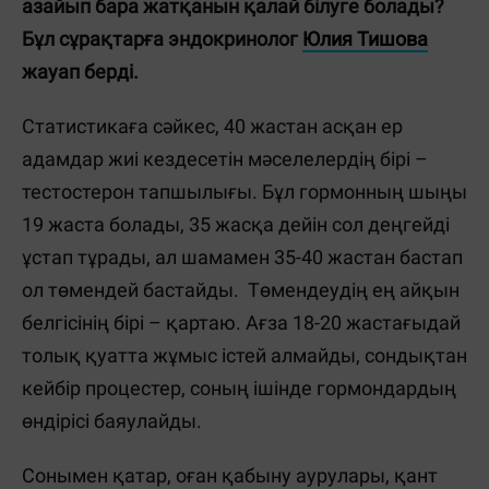
азайып бара жатқанын қалай білуге болады?
Бұл сұрақтарға эндокринолог
Юлия Тишова
жауап берді.
Статистикаға сәйкес, 40 жастан асқан ер
адамдар жиі кездесетін мәселелердің бірі –
тестостерон тапшылығы. Бұл гормонның шыңы
19 жаста болады, 35 жасқа дейін сол деңгейді
ұстап тұрады, ал шамамен 35-40 жастан бастап
ол төмендей бастайды. Төмендеудің ең айқын
белгісінің бірі – қартаю. Ағза 18-20 жастағыдай
толық қуатта жұмыс істей алмайды, сондықтан
кейбір процестер, соның ішінде гормондардың
өндірісі баяулайды.
Сонымен қатар, оған қабыну аурулары, қант