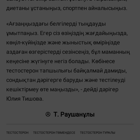
диетаны ұстаныңыз, спортпен айналысыңыз.
«Ағзаңңыздағы белгілерді тыңдауды
ұмытпаңыз. Егер сіз өзіңіздің жағдайыңызда,
көңіл-күйіңізде және жыныстық өміріңізде
аздаған өзгерістерді сезінсеңіз, бұл маманның
кеңесіне жүгінуге негіз болады. Көбінесе
тестостерон тапшылығы байқалмай дамиды,
сондықтан дәрігерге баруды және тестілеуді
кешіктірмеу өте маңызды», - дейді дәрігер
Юлия Тишова.
Т. Раушанұлы
ТЕСТОСТЕРОН
ТЕСТОСТЕРОН ТӨМЕНДЕСЕ
ТЕСТОСТЕРОН ТУРАЛЫ