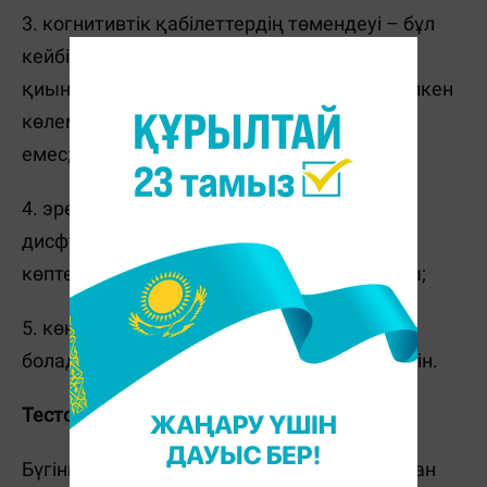
3. когнитивтік қабілеттердің төмендеуі – бұл
кейбір мәселелерді шешуде кенеттен
қиындықтар болуы мүмкін, бұрынғыдай үлкен
көлемдегі ақпаратпен жұмыс істеу мүмкін
емес;
4. эректильді дисфункция – эректильді
дисфункция, осы «ыңғайсыз» мәселемен
көптеген адамдар дәрігерге баруға ұялады;
5. көңіл-күйдің өзгеруі: ашушаңдық пайда
болады, кейде ол депрессияға әкелуі мүмкін.
Тестостеронды өлшеу керек пе?
Бүгінгі таңда норманың жалпы қабылданған