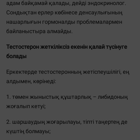
адам байқамай қалады, дейді эндокринолог.
Сондықтан ерлер көбінесе денсаулығының
нашарлығын гормоналды проблемалармен
байланыстыра алмайды.
Тестостерон жеткіліксіз екенін қалай түсінуге
болады
Еркектерде тестостеронның жетіспеушілігі, ең
алдымен, көрінеді:
1. төмен жыныстық құштарлық – либидоның
жоғалып кетуі;
2. шаршаудың жоғарылауы, тіпті таңертең де
күштің болмауы;