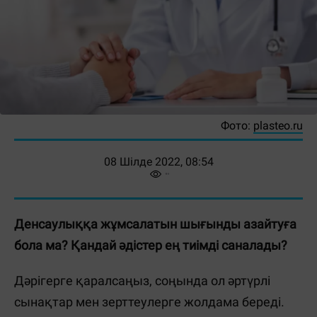
Фото:
plasteo.ru
08 Шілде 2022, 08:54
Денсаулыққа жұмсалатын шығынды азайтуға
бола ма? Қандай әдістер ең тиімді саналады?
Дәрігерге қаралсаңыз, соңында ол әртүрлі
сынақтар мен зерттеулерге жолдама береді.