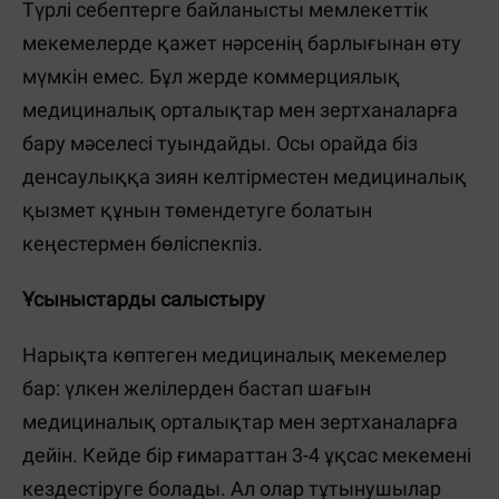
Түрлі себептерге байланысты мемлекеттік
мекемелерде қажет нәрсенің барлығынан өту
мүмкін емес. Бұл жерде коммерциялық
медициналық орталықтар мен зертханаларға
бару мәселесі туындайды. Осы орайда біз
денсаулыққа зиян келтірместен медициналық
қызмет құнын төмендетуге болатын
кеңестермен бөліспекпіз.
Ұсыныстарды салыстыру
Нарықта көптеген медициналық мекемелер
бар: үлкен желілерден бастап шағын
медициналық орталықтар мен зертханаларға
дейін. Кейде бір ғимараттан 3-4 ұқсас мекемені
кездестіруге болады. Ал олар тұтынушылар