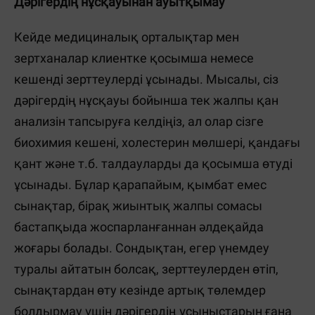
Дәрігердің нұсқауынан ауытқымау
Кейде медициналық орталықтар мен
зертханалар клиентке қосымша немесе
кешенді зерттеулерді ұсынады. Мысалы, сіз
дәрігердің нұсқауы бойынша тек жалпы қан
анализін тапсыруға келдіңіз, ал олар сізге
биохимия кешені, холестерин мөлшері, қандағы
қант және т.б. талдауларды да қосымша өтуді
ұсынады. Бұлар қарапайым, қымбат емес
сынақтар, бірақ жиынтық жалпы сомасы
бастапқыда жоспарланғаннан әлдеқайда
жоғары болады. Сондықтан, егер үнемдеу
туралы айтатын болсақ, зерттеулерден өтіп,
сынақтардан өту кезінде артық төлемдер
болдырмау үшін дәрігердің ұсыныстарын ғана