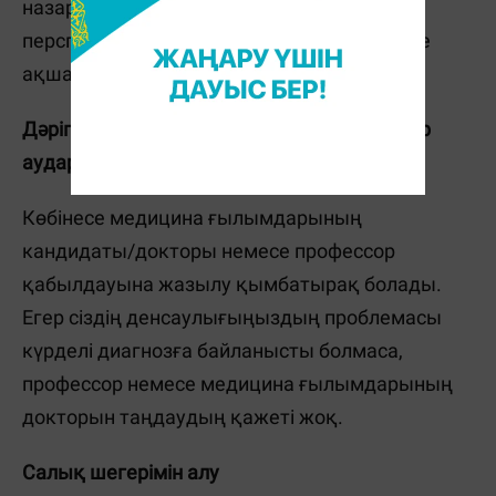
назар аударыңыз. Бұл сізге ұзақ мерзімді
перспективада медициналық қызметтерге
ақша үнемдеуге мүмкіндік береді.
Дәрігердің медициналық дәрежесіне назар
аудару
Көбінесе медицина ғылымдарының
кандидаты/докторы немесе профессор
қабылдауына жазылу қымбатырақ болады.
Егер сіздің денсаулығыңыздың проблемасы
күрделі диагнозға байланысты болмаса,
профессор немесе медицина ғылымдарының
докторын таңдаудың қажеті жоқ.
Салық шегерімін алу