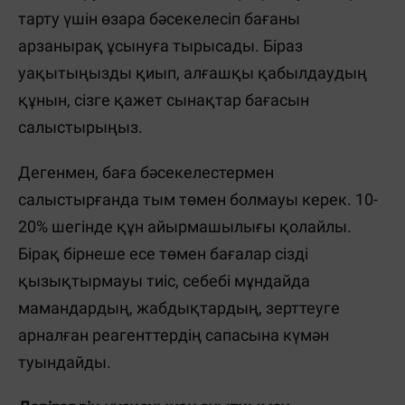
тарту үшін өзара бәсекелесіп бағаны
арзанырақ ұсынуға тырысады. Біраз
уақытыңызды қиып, алғашқы қабылдаудың
құнын, сізге қажет сынақтар бағасын
салыстырыңыз.
Дегенмен, баға бәсекелестермен
салыстырғанда тым төмен болмауы керек. 10-
20% шегінде құн айырмашылығы қолайлы.
Бірақ бірнеше есе төмен бағалар сізді
қызықтырмауы тиіс, себебі мұндайда
мамандардың, жабдықтардың, зерттеуге
арналған реагенттердің сапасына күмән
туындайды.