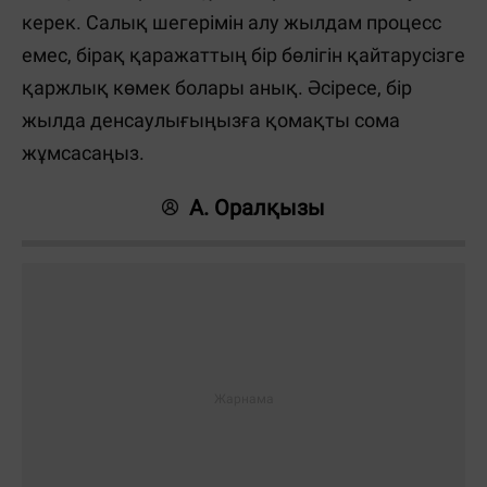
керек. Салық шегерімін алу жылдам процесс
емес, бірақ қаражаттың бір бөлігін қайтарусізге
қаржлық көмек болары анық. Әсіресе, бір
жылда денсаулығыңызға қомақты сома
жұмсасаңыз.
А. Оралқызы