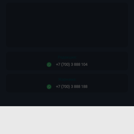
Редакция:
+7 (700) 3 888 104
Жарнама:
+7 (700) 3 888 188
Сайт дизайны -
ПРОСТО КОСМОС!
©2011-2026. Massaget.kz