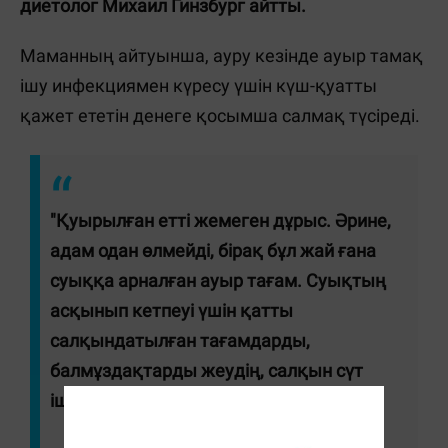
диетолог Михаил Гинзбург айтты.
Маманның айтуынша, ауру кезінде ауыр тамақ
ішу инфекциямен күресу үшін күш-қуатты
қажет ететін денеге қосымша салмақ түсіреді.
"Қуырылған етті жемеген дұрыс. Әрине,
адам одан өлмейді, бірақ бұл жай ғана
суыққа арналған ауыр тағам. Суықтың
асқынып кетпеуі үшін қатты
салқындатылған тағамдарды,
балмұздақтарды жеудің, салқын сүт
ішудің қажеті жоқ", - дей дәрігер.