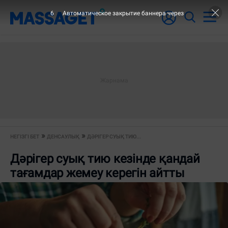
6
Автоматическое закрытие баннера через
НЕГІЗГІ БЕТ
ДЕНСАУЛЫҚ
ДӘРІГЕР СУЫҚ ТИЮ...
Дәрігер суық тию кезінде қандай
тағамдар жемеу керегін айтты