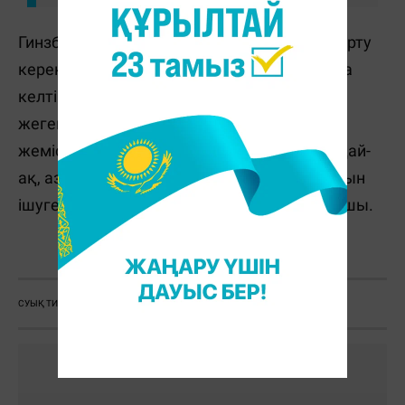
Гинзбургтың айтуынша, тәттілерден бас тарту
керек. Жақсы қорытылатын және қалпына
келтіруге көмектесетін жеңіл тағамдарды
жеген дұрыс. Диетада жұмыртқа, жарма,
жемістер мен жидектер болуы керек. Сондай-
ақ, аздап тәттілендірілген жеміс сусындарын
ішуге болады, деп қорытындылады сарапшы.
А. Оралқызы
СУЫҚ ТИЮ