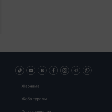
Жарнама
Жоба туралы
Пресс-релиздер