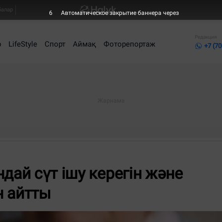
балар
5
Автоматическое закрытие баннера через
Редакция
р
LifeStyle
Спорт
Аймақ
Фоторепортаж
+7 (70
дай сүт ішу керегін және
н айтты