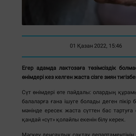
01 Қазан 2022, 15:46
Егер адамда лактозаға төзімсіздік болм
өнімдері кез келген жаста сізге зиян тигізбе
Сүт өнімдері өте пайдалы: олардың құрамы
балаларға ғана ішуге болады деген пікір 
мәнінде ересек жаста сүттен бас тартуғ
қандай «сүт» қолайлы екенін білу керек.
Мәскеу денсаулық сақтау департаментінің