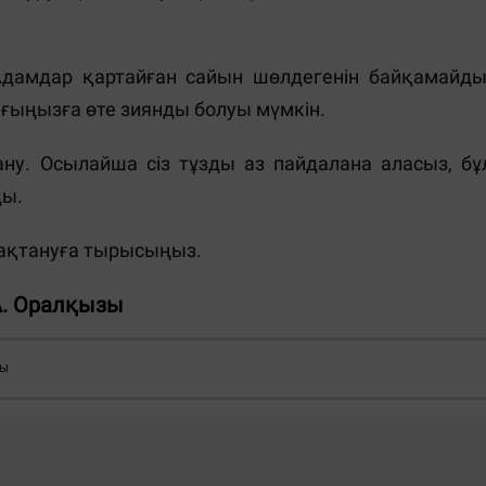
Адамдар қартайған сайын шөлдегенін байқамайды
ығыңызға өте зиянды болуы мүмкін.
ану. Осылайша сіз тұзды аз пайдалана аласыз, бұ
ды.
мақтануға тырысыңыз.
А. Оралқызы
СЫ