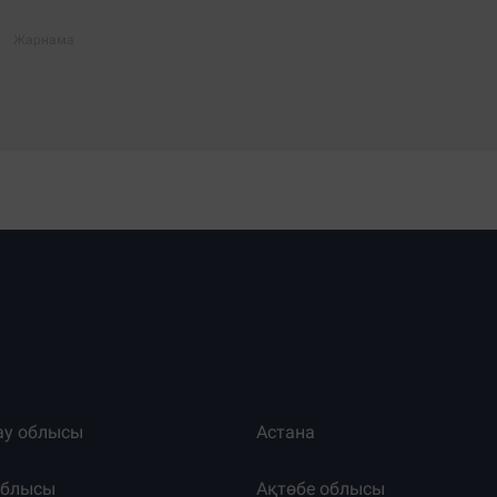
ау облысы
Астана
облысы
Ақтөбе облысы