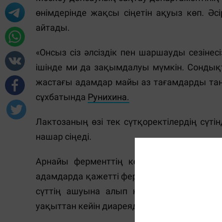
өнімдерінде жақсы сіңетін ақуыз көп. Ә
айтады.
«Онсыз сіз әлсіздік пен шаршауды сезінес
ішінде ми да зақымдалуы мүмкін. Сондықта
жастағы адамдар майы аз тағамдарды таңд
сұхбатында
Рунихина.
Лактозаның өзі тек сүтқоректілердің сүті
нашар сіңеді.
Арнайы ферменттің көмегімен лактоза г
адамдарда қажетті фермент тым аз, ал ола
сүттің ашуына алып келеді. Нәтижесінде
уақыттан кейін диареядан, метеоризмнен ж