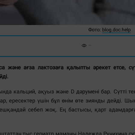
Фото:
blog.doc.help
аса және ағза лактозаға қалыпты әрекет етсе, сү
йді.
нда кальций, ақуыз және D дәрумені бар. Сүтті те
бар, ересектер үшін бұл өнім өте зиянды дейді. Шы
а ешқандай себеп жоқ. Ең бастысы, қарт адамдарғ
 штаттан тыс гериатр маманы Надежда Рунихина сү