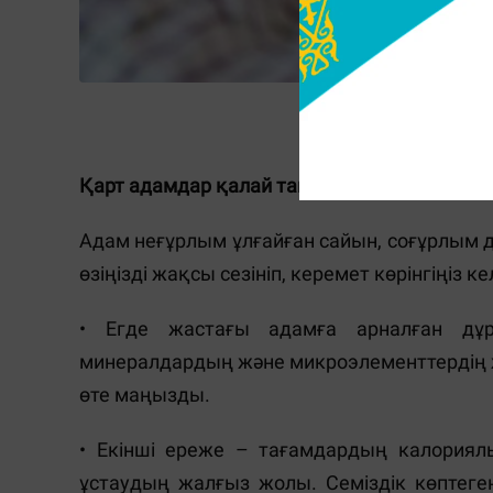
Қарт адамдар қалай тамақтану керек?
Адам неғұрлым ұлғайған сайын, соғұрлым 
өзіңізді жақсы сезініп, керемет көрінгіңіз к
• Егде жастағы адамға арналған дұры
минералдардың және микроэлементтердің ж
өте маңызды.
• Екінші ереже – тағамдардың калория
ұстаудың жалғыз жолы. Семіздік көптеге