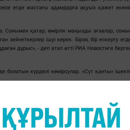
сіресе егде жастағы адамдарға ақуыз қажет екені
із. Сонымен қатар, өмірлік маңызды ағзалар, соны
н зейнеткерлер ішуі керек. Бірақ бір ескерту егд
аған дұрыс», - деп атап өтті РИА Новостиге берге
нде болатын күрделі көмірсулар. «Сүт қанты» ішект
люкоза мен галактозаға ыдырайды. Бірақ кейбі
рдың лактозасы бірден тоқ ішекке енеді. Мұның бәр
 адам лактоза бар бірдеңе жегеннен кейін біра
әне іштің ауырсынуынан зардап шегеді.