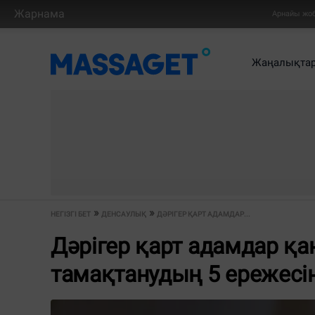
Жарнама
Арнайы жо
Жаңалықта
НЕГІЗГІ БЕТ
ДЕНСАУЛЫҚ
ДӘРІГЕР ҚАРТ АДАМДАР...
Дәрігер қарт адамдар қан
тамақтанудың 5 ережесі