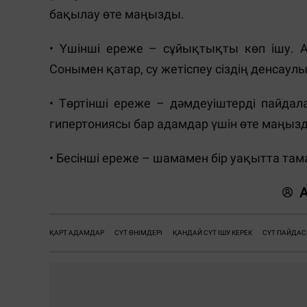
бақылау өте маңызды.
• Үшінші ереже – сұйықтықты көп ішу. 
Сонымен қатар, су жетіспеу сіздің денсаул
• Төртінші ереже – дәмдеуіштерді пайдал
гипертониясы бар адамдар үшін өте маңыз
• Бесінші ереже – шамамен бір уақытта та
ҚАРТ АДАМДАР
СҮТ ӨНІМДЕРІ
ҚАНДАЙ СҮТ ІШУ КЕРЕК
СҮТ ПАЙДА