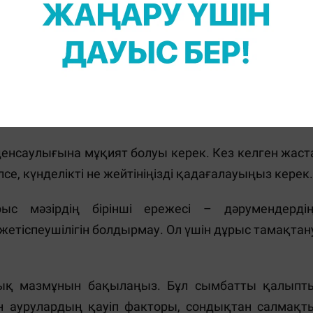
© zviazda
денсаулығына мұқият болуы керек. Кез келген жаст
елсе, күнделікті не жейтініңізді қадағалауыңыз керек.
с мәзірдің бірінші ережесі – дәрумендердің
етіспеушілігін болдырмау. Ол үшін дұрыс тамақтан
лық мазмұнын бақылаңыз. Бұл сымбатты қалыпт
н аурулардың қауіп факторы, сондықтан салмақт