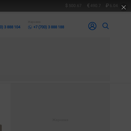
500.67
490.7
6.04
Жарнама
0) 3 888 104
+7 (700) 3 888 188