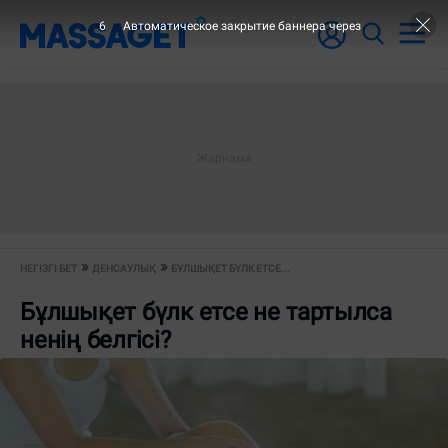
6
Автоматическое закрытие баннера через
НЕГІЗГІ БЕТ
ДЕНСАУЛЫҚ
БҰЛШЫҚЕТ БҮЛК ЕТСЕ...
Бұлшықет бүлк етсе не тартылса
ненің белгісі?