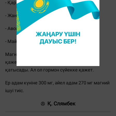
- Қара шоколад
- Жаңғақ
- Авокадо мен банан
- Майлы балық
Магний ас қорытуға, қалқанша безіне аса
қажет. Қалқанша безі гормонын бөлуге
қатысады. Ал ол гормон сүйекке қажет.
Ер адам күніне 300 мг, әйел адам 270 мг магний
ішуі тиіс.
Қ. Слямбек