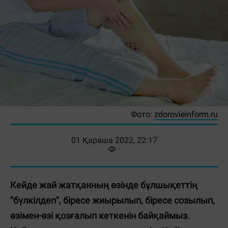
Фото:
zdorovieinform.ru
01 Қараша 2022, 22:17
Кейде жай жатқанның өзінде бұлшықеттің
"бүлкілдеп", біресе жиырылып, біресе созылып,
өзімен-өзі қозғалып кеткенін байқаймыз.