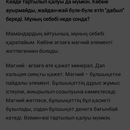
Кейде тартылып қалуы да мүмкін. Көбіне
ауырмайды, жайдан-жай бүлк-бүлк етіп "дабыл"
береді. Мұның себебі неде сонда?
Мамандардың айтуынша, мұның себебі
қарапайым. Көбіне ағзаға магний элементі
жетпегеннен болады.
Магний - ағзаға өте қажет минерал. Дәл
кальция сияқты қажет. Магний – бұлшықетке
пайдалы элемент. Бұлшықеттің дұрыс жұмыс
істеуіне, жиырылып-созылуына көмектеседі.
Магний жетпесе, бұлшықеттің бұл қасиеті
бұзылады, содан бұлшықет денеге бағынбай
кетеді. Өзімен-өзі тартылып қалуы мүмкін.