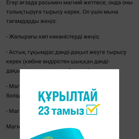
Егер ағзада расымен магний жетпесе, онда оны
толықтыруға тырысу керек. Ол үшін мына
тағамдарды жеңіз:
- Жапырағы көп көкөністерді жеңіз;
- Астық тұқымдас дәнді-дақыл жеуге тырысу
керек (көбіне өндірістен шыққан дәнді-
дақылдар өте сапасыз болады);
- Магний тұзын суға қосып, ваннаға түсуге
болады;
- Магний қосылған қоспалар ішуге болады.
Магний мол тағамдар: