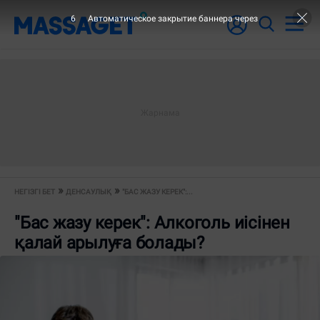
6
Автоматическое закрытие баннера через
НЕГІЗГІ БЕТ
ДЕНСАУЛЫҚ
"БАС ЖАЗУ КЕРЕК":...
"Бас жазу керек": Алкоголь иісінен
қалай арылуға болады?