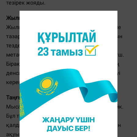
тезірек жояды.
Жылы душ қабылдаңыз
Жылы су терідегі ауа тесіктерін ашады және
тазартады, осылайша токсиндердің шығуын
тездетеді. Неғұрлым тиімді нұсқа — бұл
метаболизмді жақсартатын контрастты душ.
Бірақ оған жүрек-қан тамырлары жүйесінің
денсаулығына сенімді адамдар ғана жүгінуі
керек.
Таңғы асты дұрыс ішіңіз
Мысалы, жұмыртқа немесе майсыз ет стейк.
Бұл тағамдар бауырға этил спиртінің
қалдықтарын тезірек өңдеуге көмектесетін
ақуызға бай.