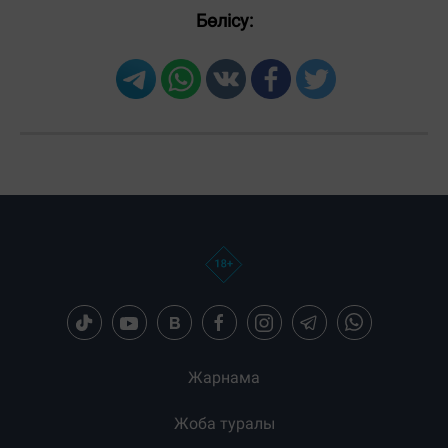
Бөлісу:
Жарнама
Жоба туралы