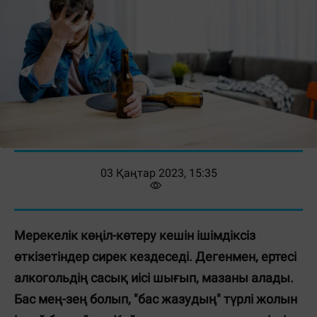
03 Қаңтар 2023, 15:35
Мерекелік көңіл-көтеру кешін ішімдіксіз
өткізетіндер сирек кездеседі. Дегенмен, ертесі
алкогольдің сасық иісі шығып, мазаны алады.
Бас мең-зең болып, "бас жазудың" түрлі жолын