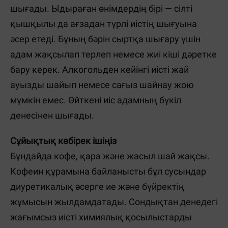
шығады. Ыдыраған өнімдердің бірі — сілті
қышқылы да ағзадан түрлі иістің шығуына
әсер етеді. Бұның бәрін сыртқа шығару үшін
адам жақсылап терлеп немесе жиі кіші дәретке
бару керек. Алкогольден кейінгі иісті жай
ауызды шайып немесе сағыз шайнау жою
мүмкін емес. Өйткені иіс адамның бүкіл
денесінен шығады.
Сұйықтық көбірек ішіңіз
Бұндайда кофе, қара және жасыл шай жақсы.
Кофеин құрамына байланысты бұл сусындар
диуретикалық әсерге ие және бүйректің
жұмысын жылдамдатады. Сондықтан денедегі
жағымсыз иісті химиялық қосылыстарды