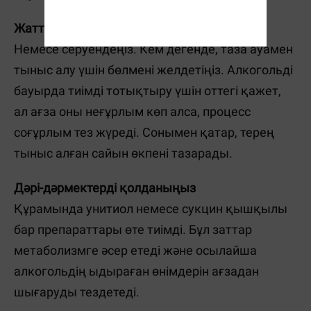
Жаттығу жасаңыз
Немесе серуендеңіз. Кем дегенде, таза ауамен
тыныс алу үшін бөлмені желдетіңіз. Алкогольді
бауырда тиімді тотықтыру үшін оттегі қажет,
ал ағза оны неғұрлым көп алса, процесс
соғұрлым тез жүреді. Сонымен қатар, терең
тыныс алған сайын өкпені тазарады.
Дәрі-дәрмектерді қолданыңыз
Құрамында унитиол немесе сукцин қышқылы
бар препараттары өте тиімді. Бұл заттар
метаболизмге әсер етеді және осылайша
алкогольдің ыдыраған өнімдерін ағзадан
шығаруды тездетеді.