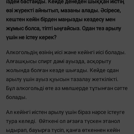
іздей бастайды. Кейде денеден шыққан иістің
өзі жүректі айнытып, мазаны алады. Әсіресе,
кештен кейін бірден маңызды кездесу мен
жұмыс болса, тіпті ыңғайсыз. Одан тез арылу
үшін не істеу керек?
Алкогольдің өзінің иісі және кейінгі иісі болады.
Алғашқысы спирт дәмі ауызда, асқорыту
жолында болған кезде шығады. Кейде одан
арылу үшін ауыз қуысын тазалау жеткілікті.
Бұл алкогольді өте аз мөлшерде тұтынған сәтте
болады.
Ал кейінгі иістен арылу үшін біраз нәрсе істеуге
тура келеді. Өйткені ол ағзаға түскен этанол
ыдырап, бауырға түсіп, қанға өткеннен кейін