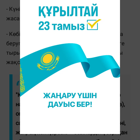
- Күніне 30 минуттай физикалық жаттығу
жасаңыз;
- Көбірек жүріп-тұру қажет, бір жерде отыра
беруге болмайды; яғни, күнде жиірек жүруге
тырысу қажет, сонда қан айналымы жалпы
жақсы болады.
"Қан айналымын жақсартатын тағы бір
нәрсе – тағам. Қара бүлдірген (ежевика),
омега-3 қоспасы мол балықтар,
сарымсақ, зімбір, апельсин, асқабақ дәні,
жаңғақ пен қарбыз – осылардың бәрі қан