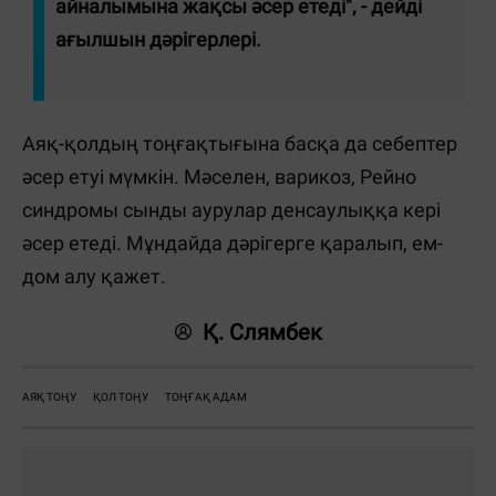
айналымына жақсы әсер етеді", - дейді
ағылшын дәрігерлері.
Аяқ-қолдың тоңғақтығына басқа да себептер
әсер етуі мүмкін. Мәселен, варикоз, Рейно
синдромы сынды аурулар денсаулыққа кері
әсер етеді. Мұндайда дәрігерге қаралып, ем-
дом алу қажет.
Қ. Слямбек
АЯҚ ТОҢУ
ҚОЛ ТОҢУ
ТОҢҒАҚ АДАМ