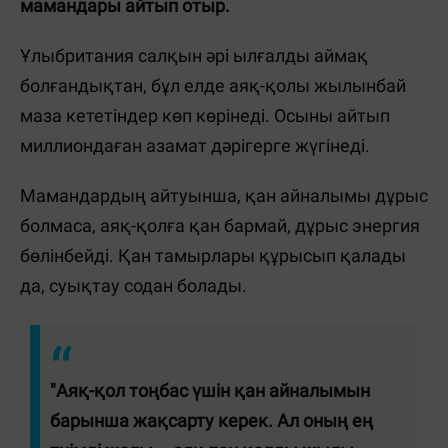
мамандары айтып отыр.
Ұлыбритания салқын әрі ылғалды аймақ
болғандықтан, бұл елде аяқ-қолы жылынбай
маза кететіндер көп көрінеді. Осыны айтып
миллиондаған азамат дәрігерге жүгінеді.
Мамандардың айтуынша, қан айналымы дұрыс
болмаса, аяқ-қолға қан бармай, дұрыс энергия
бөлінбейді. Қан тамырлары құрысып қалады
да, суықтау содан болады.
"Аяқ-қол тоңбас үшін қан айналымын
барынша жақсарту керек. Ал оның ең