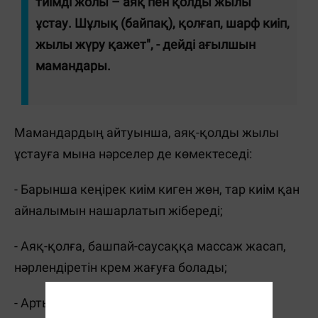
тиімді жолы – аяқ пен қолды жылы
ұстау. Шұлық (байпақ), қолғап, шарф киіп,
жылы жүру қажет", - дейді ағылшын
мамандары.
Мамандардың айтуынша, аяқ-қолды жылы
ұстауға мына нәрселер де көмектеседі:
- Барынша кеңірек киім киген жөн, тар киім қан
айналымын нашарлатып жібереді;
- Аяқ-қолға, башпай-саусаққа массаж жасап,
нәрлендіретін крем жағуға болады;
- Артық салмақтан арылу;