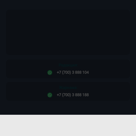
Редакция:
+7 (700) 3 888 104
Жарнама:
+7 (700) 3 888 188
Сайт дизайны -
ПРОСТО КОСМОС!