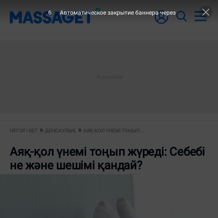
6
Автоматическое закрытие баннера через
НЕГІЗГІ БЕТ
ДЕНСАУЛЫҚ
АЯҚ-ҚОЛ ҮНЕМІ ТОҢЫП...
Аяқ-қол үнемі тоңып жүреді: Себебі
не және шешімі қандай?