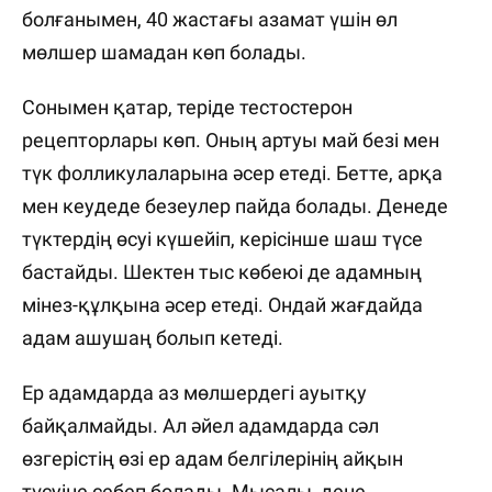
болғанымен, 40 жастағы азамат үшін өл
мөлшер шамадан көп болады.
Сонымен қатар, теріде тестостерон
рецепторлары көп. Оның артуы май безі мен
түк фолликулаларына әсер етеді. Бетте, арқа
мен кеудеде безеулер пайда болады. Денеде
түктердің өсуі күшейіп, керісінше шаш түсе
бастайды. Шектен тыс көбеюі де адамның
мінез-құлқына әсер етеді. Ондай жағдайда
адам ашушаң болып кетеді.
Ер адамдарда аз мөлшердегі ауытқу
байқалмайды. Ал әйел адамдарда сәл
өзгерістің өзі ер адам белгілерінің айқын
түсуіне себеп болады. Мысалы, дене