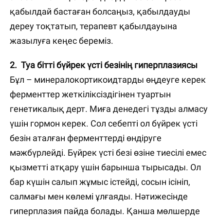
қабылдай бастаған болсаңыз, қабылдауды
дереу тоқтатып, терапевт қабылдауына
жазылуға кеңес береміз.
2. Туа бітті бүйрек үсті безінің гиперплазиясы
Бұл – минералокортикоидтарды өңдеуге керек
ферменттер жеткіліксіздігінен туартын
генетикалық дерт. Миға денедегі тұзды алмасу
үшін гормон керек. Сол себепті ол бүйрек үсті
безін аталған ферменттерді өндіруге
мәжбүрлейді. Бүйрек үсті безі өзіне тиесілі емес
қызметті атқару үшін барынша тырысады. Ол
бар күшін салып жұмыс істейді, сосын ісініп,
салмағы мен көлемі ұлғаяды. Нәтижесінде
гиперплазия пайда болады. Қанша мөлшерде