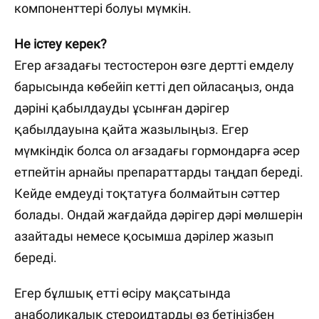
компоненттері болуы мүмкін.
Не істеу керек?
Егер ағзадағы тестостерон өзге дертті емделу
барысында көбейіп кетті деп ойласаңыз, онда
дәріні қабылдауды ұсынған дәрігер
қабылдауына қайта жазылыңыз. Егер
мүмкіндік болса ол ағзадағы гормондарға әсер
етпейтін арнайы препараттарды таңдап береді.
Кейде емдеуді тоқтатуға болмайтын сәттер
болады. Ондай жағдайда дәрігер дәрі мөлшерін
азайтады немесе қосымша дәрілер жазып
береді.
Егер бұлшық етті өсіру мақсатында
анаболикалық стероидтарды өз бетіңізбен