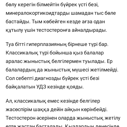
бөлу керегін білмейтін бүйрек үсті безі,
минералокортикоидтарды шамадан тыс бөле
бастайды. Тым көбейген кезде ағза одан
құтылу үшін тестостеронға айналдырады.
Туа бітті гиперплазияның бірнеше түрі бар.
Классикалық түрі бойынша қыз балалар
аралас жыныстық белгілермен туылады. Ер
балалардың да жыныстық мүшесі жетілмейді.
Сол себепті диагнозды бүйрек үсті безі
байқалатын УДЗ кезінде қояды.
Ал, классикалық емес кезінде белгілер
жасөспірім шаққа дейін айқын көрінбейді.
Тестостерон әсерінен оларда жыныстық жетілу
ерте жастан басталады. Қыздардың денесінде