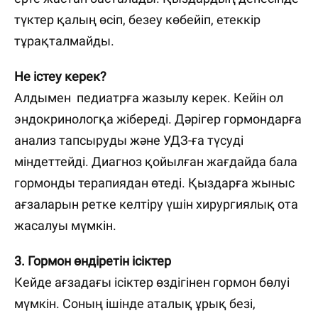
түктер қалың өсіп, безеу көбейіп, етеккір
тұрақталмайды.
Не істеу керек?
Алдымен педиатрға жазылу керек. Кейін ол
эндокринологқа жібереді. Дәрігер гормондарға
анализ тапсыруды және УДЗ-ға түсуді
міндеттейді. Диагноз қойылған жағдайда бала
гормонды терапиядан өтеді. Қыздарға жыныс
ағзаларын ретке келтіру үшін хирургиялық ота
жасалуы мүмкін.
3. Гормон өндіретін ісіктер
Кейде ағзадағы ісіктер өздігінен гормон бөлуі
мүмкін. Соның ішінде аталық ұрық безі,