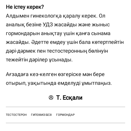
Не істеу керек?
Алдымен гинекологқа қаралу керек. Ол
аналық безіне УДЗ жасайды және жыныс
гормондарын анықтау үшін қанға сынама
жасайды. Әдетте емдеу үшін бала көтертпейтін
дәрі-дәрмек пен тестостеронның бөлінуін
тежейтін дәрілер ұсынады.
Ағзадаға кез-келген өзгеріске мән бере
отырып, уақытында емделуді ұмытпаңыз.
Т. Есқали
ТЕСТОСТЕРОН
ГИПОФИЗ БЕЗІ
ГОРМОНДАР