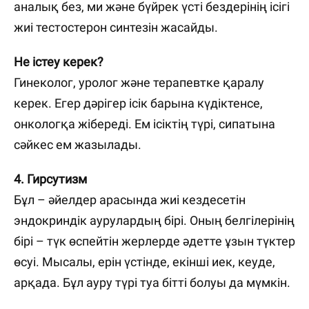
аналық без, ми және бүйрек үсті бездерінің ісігі
жиі тестостерон синтезін жасайды.
Не істеу керек?
Гинеколог, уролог және терапевтке қаралу
керек. Егер дәрігер ісік барына күдіктенсе,
онкологқа жібереді. Ем ісіктің түрі, сипатына
сәйкес ем жазылады.
4. Гирсутизм
Бұл – әйелдер арасында жиі кездесетін
эндокриндік аурулардың бірі. Оның белгілерінің
бірі – түк өспейтін жерлерде әдетте ұзын түктер
өсуі. Мысалы, ерін үстінде, екінші иек, кеуде,
арқада. Бұл ауру түрі туа бітті болуы да мүмкін.