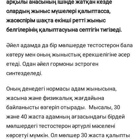
арқылы анасының ішінде жатқан кезде
олардың жыныс мүшелері қалыптасса,
жасөспірім шақта екінші ретті жыныс
белгілерінің қалыптасуына септігін тигізеді.
Әйел адамда да бір мөлшерде тестостерон бала
көтеру мен оның жыныстық ерекшелігіне әсер
етеді. Одан әйел гормоны эстроген
синтезделеді.
Оның денедегі нормасы адам жынысына,
жасына және физикалық жағдайына
байланысты өзгеріп отырады. Мысалы, 30
және 40 жаста адамның ағзасындағы бірдей
мөлшердегі тестостерон әртүрлі мәселені
көрсетуі мүмкін. Ол мөлшер 30 жаста қалыпты