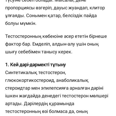
пропорциясы өзгеріп, дауыс жуандап, клитор
ұлғаяды. Сонымен қатар, белсіздік пайда
болуы мүмкін.
Тестостеронның көбеюіне әсер ететін бірнеше
фактор бар. Емделіп, алдын-алу үшін оның
шығу себебімен танысу керек.
1. Кей дәрі-дәрмекті тұтыну
Синтетикалық тестостерон,
глюкокортикостероид, анаболикалық
стероидтар мен эпилепсияға арналған дәріні
ішкен жағдайда денедегі тестостерон мөлшері
артады. Дәрілердің құрамында
тестостеронның өзі болмаса да, оның