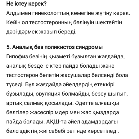
Не істеу керек?
Алдымен гинекологтың көмегіне жүгіну керек.
Кейін ол тестостеронның бөлінуін шектейтін
дәрі-дәрмек жазып береді.
5. Аналық без поликистоз синдромы
Гипофиз безінің қызметі бұзылған жағдайда,
аналық безде ісіктер пайда болады және
тестостерон бөлетін жасушалар белсенді бола
түседі. Бұл жағдайда әйелдердің етеккірі
бұзылады, овуляция болмайды, безеу шығып,
артық салмақ қосылады. Әдетте алғашқы
белгілер жасөспірімдер мен жас қыздарда
пайда болады. АҚШ-та әйел адамдардағы
белсіздіктің жиі себебі ретінде көрсетіледі.