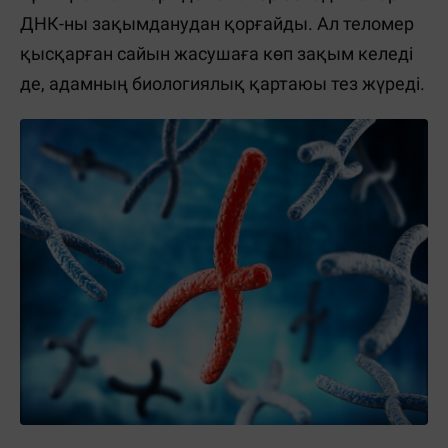
ДНК-ны зақымданудан қорғайды. Ал теломер
қысқарған сайын жасушаға көп зақым келеді
де, адамның биологиялық қартаюы тез жүреді.