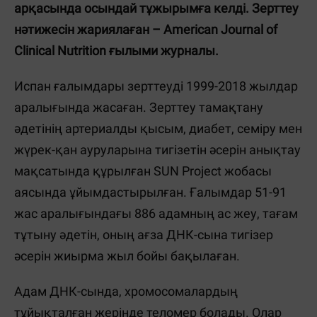
арқасында осындай тұжырымға келді. Зерттеу
нәтижесін жариялаған – American Journal of
Clinical Nutrition ғылыми журналы.
Испан ғалымдары зерттеуді 1999-2018 жылдар
аралығында жасаған. Зерттеу тамақтану
әдетінің артериалды қысым, диабет, семіру мен
жүрек-қан ауруларына тигізетін әсерін анықтау
мақсатында құрылған SUN Project жобасы
аясында ұйымдастырылған. Ғалымдар 51-91
жас аралығындағы 886 адамның ас жеу, тағам
тұтыну әдетін, оның ағза ДНК-сына тигізер
әсерін жиырма жыл бойы бақылаған.
Адам ДНК-сында, хромосомалардың
тұйықталған жерінде теломер болады. Олар