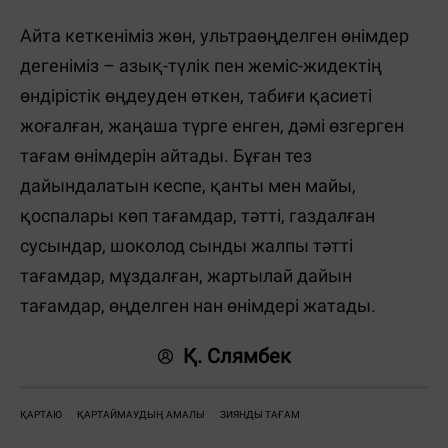
Айта кеткеніміз жөн, ультраөңделген өнімдер
дегеніміз – азық-түлік пен жеміс-жидектің
өндірістік өңдеуден өткен, табиғи қасиеті
жоғалған, жаңаша түрге енген, дәмі өзгерген
тағам өнімдерін айтады. Бұған тез
дайындалатын кеспе, қанты мен майы,
қоспалары көп тағамдар, тәтті, газдалған
сусындар, шоколод сынды жалпы тәтті
тағамдар, мұздалған, жартылай дайын
тағамдар, өңделген нан өнімдері жатады.
Қ. Слямбек
ҚАРТАЮ
ҚАРТАЙМАУДЫҢ АМАЛЫ
ЗИЯНДЫ ТАҒАМ