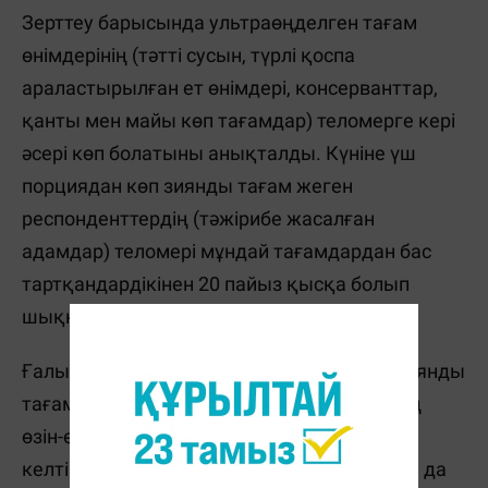
Зерттеу барысында ультраөңделген тағам
өнімдерінің (тәтті сусын, түрлі қоспа
араластырылған ет өнімдері, консерванттар,
қанты мен майы көп тағамдар) теломерге кері
әсері көп болатыны анықталды. Күніне үш
порциядан көп зиянды тағам жеген
респонденттердің (тәжірибе жасалған
адамдар) теломері мұндай тағамдардан бас
тартқандардікінен 20 пайыз қысқа болып
шыққан.
Ғалымдардың айтуынша, ағзаға түскен зиянды
тағам адам иммунитетін әлсіретіп, ағзаның
өзін-өзі қалпына келтіру қабілетіне кедергі
келтіреді.Ал жасуша жаңармаған соң, ағза да