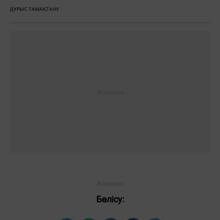
ДҰРЫС ТАМАҚТАНУ
Бөлісу: