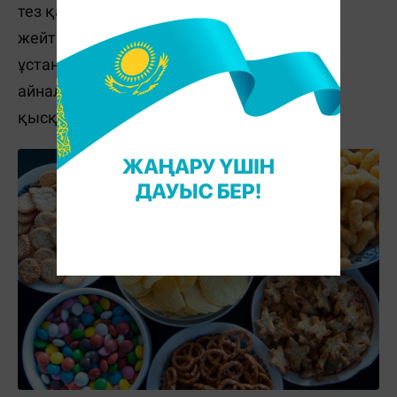
тез қартаяды. Оның үстіне, зиянды тағам
жейтіндердің көбі салауатты өмір салтын
ұстанбайды. Спортпен, дене қимылымен
айналыспағандардың да ағза теломері тез
қысқаратын көрінеді.