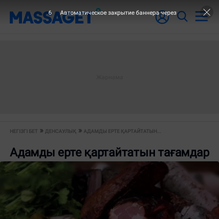
5
Автоматическое закрытие баннера через
НЕГІЗГІ БЕТ
ДЕНСАУЛЫҚ
АДАМДЫ ЕРТЕ ҚАРТАЙТАТЫН...
Адамды ерте қартайтатын тағамдар