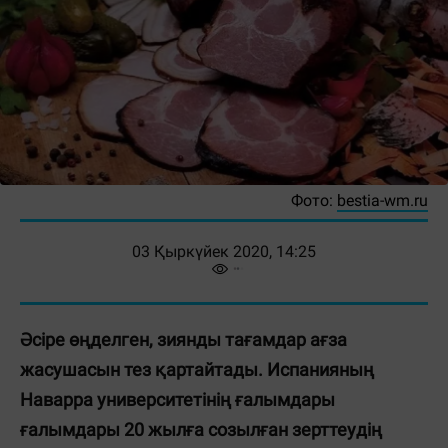
Фото:
bestia-wm.ru
03 Қыркүйек 2020, 14:25
Әсіре өңделген, зиянды тағамдар ағза
жасушасын тез қартайтады. Испанияның
Наварра университетінің ғалымдары
ғалымдары 20 жылға созылған зерттеудің