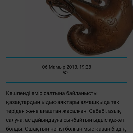
06 Мамыр 2013, 19:28
Көшпенді өмір салтына байланысты
қазақтардың ыдыс-аяқтары алғашқыда тек
теріден және ағаштан жасалған. Себебі, азық
салуға, ас дайындауға сынбайтын ыдыс қажет
болды. Ошақтың негізі болған мыс қазан біздің