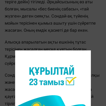
теріге дейін) тігіледі. Әрқайсысының өз аты
болған, мысалы «бес биенің сабасы», «тай
жүзген» деген сияқты. Сондай-ақ түйенің
мойын терісінен қымыз ашыту үшін сүйретпе
жасаған. Оның емдік қасиеті де бар екен.
Алысқа апарылатын ақты ешкінің тұтас
терісінен жасалған меске құятын болған.
Құрметті қонаққа қымызды мес немесе
сүйретпеден құю ұят саналған.
Сондықтан, тек сабадан құйып берген. Жылқы
және ірі қара терісінен шелек т.б ыдыстар
жасаған. Жер суаруға, құдықтан су тартуға
қауғаны пайдаланған. Былғары ыдыстар үй
тірлігіне қолданумен бірге қазақтардың