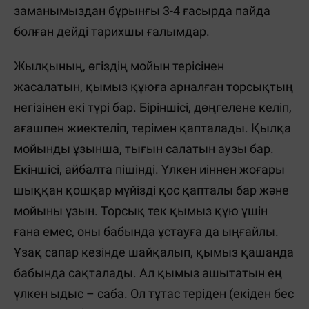
заманымыздан бұрынғы 3-4 ғасырда пайда
болған дейді тарихшы ғалымдар.
Жылқының, өгіздің мойын терісінен
жасалатын, қымыз құюға арналған торсықтың
негізінен екі түрі бар. Біріншісі, дөңгелене келіп,
ағашпен жиектеліп, терімен қапталады. Қылқа
мойынды ұзынша, тығын салатын аузы бар.
Екіншісі, айбалта пішінді. Үлкен иіннен жоғары
шыққан қошқар мүйізді қос қапталы бар және
мойыны ұзын. Торсық тек қымыз құю үшін
ғана емес, оны бабында ұстауға да ыңғайлы.
Ұзақ сапар кезінде шайқалып, қымыз қашанда
бабында сақталады. Ал қымыз ашытатын ең
үлкен ыдыс – саба. Ол тұтас теріден (екіден бес