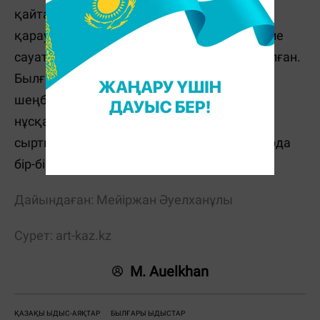
қайталанбас ұлтты өнер үлгісі ретінде де
қарауға болады. Әсіресе торсықтар мен бие
сауатын көнектер мұқият өрнектелетін болған.
Былғарыға басылған күрделі өрнектер,
шеңберлі оюлар, өсімдіктердің мәнерлі
нұсқалары домалана келген ыдыстардың
сыртына тұтас салынып, жекелеген тұстарда
бір-бірімен ғажап үндестік тапқан.
Дайындаған: Мейіржан Әуелханұлы
Сурет:
art-kaz.kz
M. Auelkhan
ҚАЗАҚЫ ЫДЫС-АЯҚТАР
БЫЛҒАРЫ ЫДЫСТАР