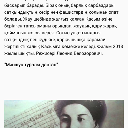
басқарып барады. Бірақ оның барлық сарбаздары
сатқындықтың кесірінен фашистердің қолынан опат
болады. Жау шебінде жалғыз қалған Қасым өзіне
берілген тапсырманы орындап, жаудың қару-жарақ
қоймасын жоюы керек. Соғыс уақытындағы
сатқындық пен күдікке, қорқынышқа қарамай
жергілікті халық Қасымға көмекке келеді. Фильм 2013
жылы шықты. Режисері Леонид Белозорович.
"Мәншүк туралы дастан"