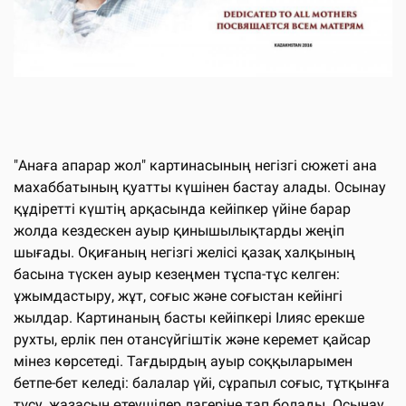
"Анаға апарар жол" картинасының негізгі сюжеті ана
махаббатының қуатты күшінен бастау алады. Осынау
құдіретті күштің арқасында кейіпкер үйіне барар
жолда кездескен ауыр қинышылықтарды жеңіп
шығады. Оқиғаның негізгі желісі қазақ халқының
басына түскен ауыр кезеңмен тұспа-тұс келген:
ұжымдастыру, жұт, соғыс және соғыстан кейінгі
жылдар. Картинаның басты кейіпкері Ілияс ерекше
рухты, ерлік пен отансүйгіштік және керемет қайсар
мінез көрсетеді. Тағдырдың ауыр соққыларымен
бетпе-бет келеді: балалар үйі, сұрапыл соғыс, тұтқынға
түсу, жазасын өтеушілер лагеріне тап болады. Осынау