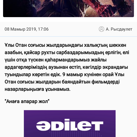
08 Мамыр 2019, 17:06
А. Рысдәулет
Ұлы Отан соғысы жылдарындағы халықтың шеккен
азабын, қайсар рухты сарбаздарымыздың ерлігін, елі
үшін отқа түскен қаһармандарымыз жайлы
ардагерлеріміздің аузынан естіп, көгілдір экрандағы
туындылар көретін едік. 9 мамыр күнінен орай Ұлы
Отан соғысы жылдарын баяндайтын фильмдерді
назарларыңызға ұсынамыз.
"Анаға апарар жол"