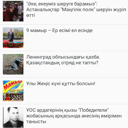
"Әке, екеуміз шеруге барамыз":
Астаналықтар "Мәңгілік полк" шеруін жүріп
өтті
9 мамыр – Ер есімі ел есінде
Ленинград облысындағы қазба.
Қазақстандық отряд не тапты?
Ұлы Жеңіс күні құтты болсын!
ҰОС ардагерінің қызы "Победители"
жобасының арқасында әкесінің өмірімен
танысты