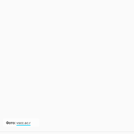
Фото:
vscc.ac.r