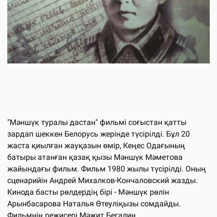
"Мәншүк туралы дастан" фильмі соғыстан қатты
зардап шеккен Белорусь жерінде түсірілді. Бұл 20
жаста қиылған жауқазын өмір, Кеңес Одағының
батыры атанған қазақ қызы Мәншүк Мәметова
жайындағы фильм. Фильм 1980 жылы түсірілді. Оның
сценарийін Андрей Михалков-Кончаловский жазды.
Кинода басты рөлдердің бірі - Мәншүк рөлін
Арынбасарова Наталья Өтеуліқызы сомдайды.
Фильмнің режисері Мәжит Бегалин.