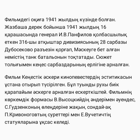
Фильмдегі оқиға 1941 жылдың күзінде болған.
Жазбаша дерек бойынша 1941 жылдың 16
қарашасында генерал И.В.Панфилов қолбасшылық
еткен 316-шы атқыштар дивизиясының 28 сарбазы
Дубосеково разъезін қорғап, Мәскеуге бет алған
немістің танк батальонын тоқтатады. Сюжет
толығымен кеңес сарбаздарының ерлігіне арналған.
Фильм Кеңестік әскери кинопевестердің эститикасын
ұстана отырып түсірілген. Бұл туынды рухы биік
қарапайым әскерге арналған ескерткіштей. Фильмнің
көркемдік формасы В.Высоцкийдің әндерімен әуендес,
С.Гудзенконың өлеңдеріне жақын, сондай-ақ
П.Кривоноговтың суреттері мен Е.Вучетичтің
статуяларына ұқсас келеді.