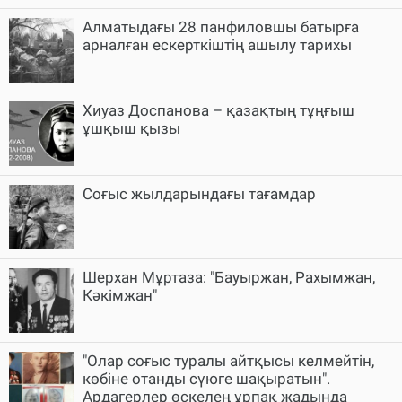
Алматыдағы 28 панфиловшы батырға
арналған ескерткіштің ашылу тарихы
Хиуаз Доспанова – қазақтың тұңғыш
ұшқыш қызы
Соғыс жылдарындағы тағамдар
Шерхан Мұртаза: "Бауыржан, Рахымжан,
Кәкімжан"
"Олар соғыс туралы айтқысы келмейтін,
көбіне отанды сүюге шақыратын".
Ардагерлер өскелең ұрпақ жадында