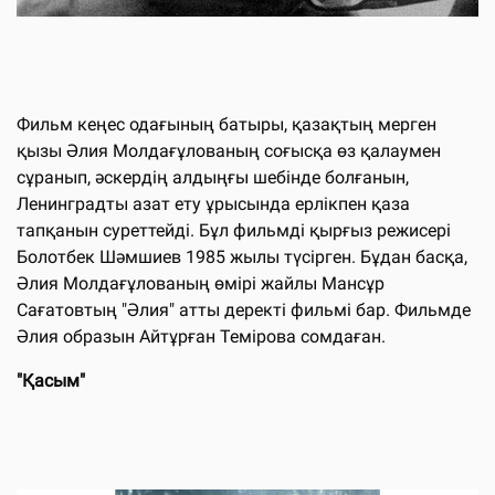
Фильм кеңес одағының батыры, қазақтың мерген
қызы Әлия Молдағұлованың соғысқа өз қалаумен
сұранып, әскердің алдыңғы шебінде болғанын,
Ленинградты азат ету ұрысында ерлікпен қаза
тапқанын суреттейді. Бұл фильмді қырғыз режисері
Болотбек Шәмшиев 1985 жылы түсірген. Бұдан басқа,
Әлия Молдағұлованың өмірі жайлы Мансұр
Сағатовтың "Әлия" атты деректі фильмі бар. Фильмде
Әлия образын Айтұрған Темірова сомдаған.
"Қасым"