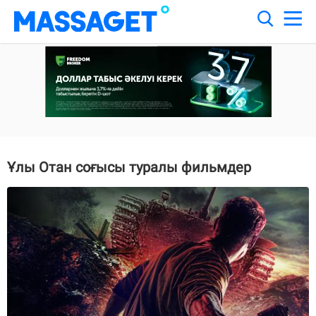
Ұлы Отан соғысы туралы фильмдер