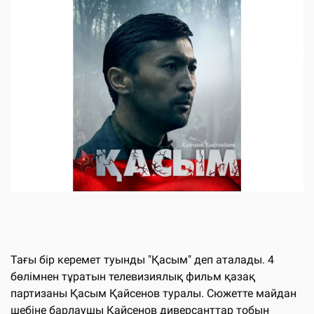
Тағы бір керемет туынды "Қасым" деп аталады. 4
бөлімнен тұратын телевизиялық фильм қазақ
партизаны Қасым Қайсенов туралы. Сюжетте майдан
шебіне барлаушы Қайсенов диверсанттар тобын