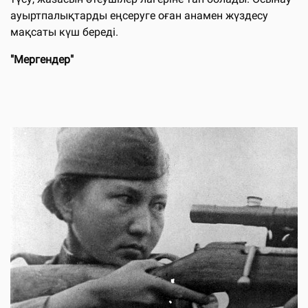
ауыртпалықтарды еңсеруге оған анамен жүздесу
мақсаты күш береді.
"Мергендер"