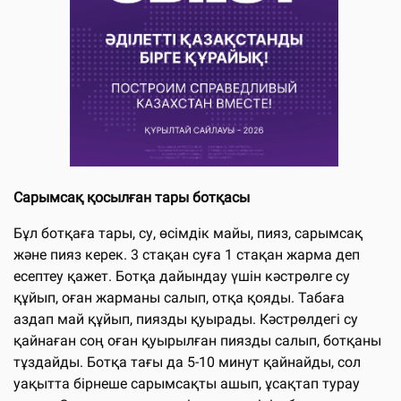
Сарымсақ қосылған тары ботқасы
Бұл ботқаға тары, су, өсімдік майы, пияз, сарымсақ
және пияз керек. 3 стақан суға 1 стақан жарма деп
есептеу қажет. Ботқа дайындау үшін кәстрөлге су
құйып, оған жарманы салып, отқа қояды. Табаға
аздап май құйып, пиязды қуырады. Кәстрөлдегі су
қайнаған соң оған қуырылған пиязды салып, ботқаны
тұздайды. Ботқа тағы да 5-10 минут қайнайды, сол
уақытта бірнеше сарымсақты ашып, ұсақтап турау