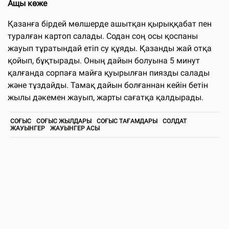
Ащы көже
Қазанға бірдей мөлшерде ашытқан қырыққабат пен
туралған картоп салады. Содан соң осы қоспаны
жауып тұратындай етіп су құяды. Қазанды жай отқа
қойып, бұқтырады. Оның дайын болуына 5 минут
қалғанда сорпаға майға қуырылған пиязды салады
және тұздайды. Тамақ дайын болғаннан кейін бетін
жылы дәкемен жауып, жарты сағатқа қалдырады.
СОҒЫС
СОҒЫС ЖЫЛДАРЫ
СОҒЫС ТАҒАМДАРЫ
СОЛДАТ
ЖАУЫНГЕР
ЖАУЫНГЕР АСЫ