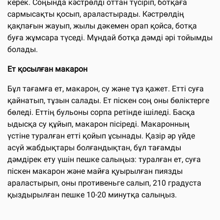
керек. Соңында кәстрөлді оттан түсіріп, ботқаға
сармысақты қосып, араластырады. Кәстрөлдің
қақпағын жауып, жылы дәкемен орап қойса, ботқа
буға жұмсара түседі. Мұндай ботқа дәмді әрі тойымды
болады.
Ет қосылған макарон
Бұл тағамға ет, макарон, су және тұз қажет. Етті суға
қайнатып, тұзын салады. Ет піскен соң оны бөліктерге
бөледі. Еттің бульоны сорпа ретінде ішіледі. Басқа
ыдысқа су құйып, макарон пісіреді. Макаронның
үстіне туралған етті қойып ұсынады. Қазір әр үйде
асүй жабдықтары болғандықтан, бұл тағамды
дәмдірек ету үшін пешке салыңыз: туралған ет, суға
піскен макарон және майға қуырылған пиязды
араластырып, оны противеньге салып, 210 градуста
қыздырылған пешке 10-20 минутқа салыңыз.