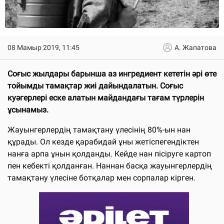
08 Мамыр 2019, 11:45
А. Жапатова
Соғыс жылдары барынша аз ингредиент кететін әрі өте
тойымды тамақтар жиі дайындалатын. Соғыс
куәгерлері еске алатын майдандағы тағам түрлерін
ұсынамыз.
Жауынгерлердің тамақтану үлесінің 80%-ын нан
құрады. Ол кезде қарабидай ұны жетіспегендіктен
нанға арпа ұнын қолданды. Кейде нан пісіруге картоп
пен кебекті қолданған. Наннан басқа жауынгерлердің
тамақтану үлесіне ботқалар мен сорпалар кірген.