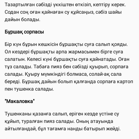
Тазартылған сәбізді үккіштен өткізіп, кептіру керек.
Содан соң оған қайнаған су құйсаңыз, сәбіз шайы
дайын болады.
Бұршақ сорпасы
Бір күн бұрын кешкісін бұршақты суға салып қояды.
Ол кездері бұршақты арпа жармасымен бірге суға
салатын. Келесі күні бұршақты суға қайнатады. Оған
тұз салады. Табаға пияз бен сәбізді қуырып, сорпаға
салады. Қуыру мүмкіндігі болмаса, солай-ақ сала
береді. Бұршақ дайын болып қалғанда сорпаға картоп
пен тушенка салады.
"Макаловка"
Тушенканы қазанға салып, еріген кезде үстіне су
құйып, туралған пияз салады. Оның атауында
айтылғандай, бұл тағамға нанды батырып жейді.