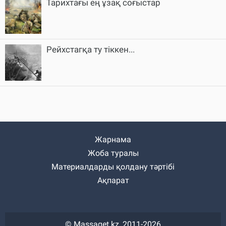
Тарихтағы ең ұзақ соғыстар
Рейхстагқа ту тіккен...
Жарнама
Жоба туралы
Материалдарды қолдану тәртібі
Ақпарат
© Massaget.kz, 2011-2026