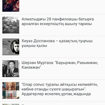
Алматыдағы 28 панфиловшы батырға
арналған ескерткіштің ашылу тарихы
Хиуаз Доспанова – қазақтың тұңғыш
ұшқыш қызы
Шерхан Мұртаза: "Бауыржан, Рахымжан,
Кәкімжан"
"Олар соғыс туралы айтқысы келмейтін,
көбіне отанды сүюге шақыратын".
Ардагерлер өскелең ұрпақ жадында