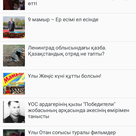
өтті
9 мамыр – Ер есімі ел есінде
Ленинград облысындағы қазба.
Қазақстандық отряд не тапты?
Ұлы Жеңіс күні құтты болсын!
ҰОС ардагерінің қызы "Победители"
жобасының арқасында әкесінің өмірімен
танысты
Ұлы Отан соғысы туралы фильмдер