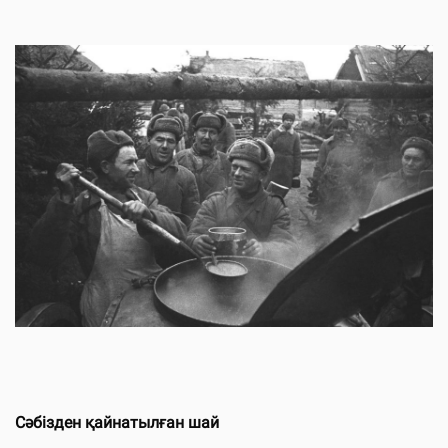
Сәбізден қайнатылған шай