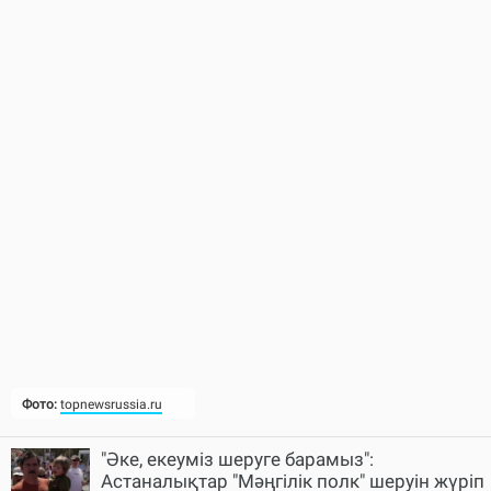
Фото:
topnewsrussia.ru
"Әке, екеуміз шеруге барамыз":
Астаналықтар "Мәңгілік полк" шеруін жүріп