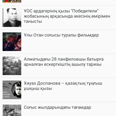
ҰОС ардагерінің қызы "Победители"
жобасының арқасында әкесінің өмірімен
танысты
Ұлы Отан соғысы туралы фильмдер
Алматыдағы 28 панфиловшы батырға
арналған ескерткіштің ашылу тарихы
Хиуаз Доспанова – қазақтың тұңғыш
ұшқыш қызы
Соғыс жылдарындағы тағамдар