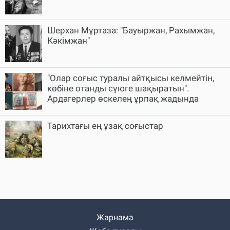
Шерхан Мұртаза: "Бауыржан, Рахымжан,
Кәкімжан"
"Олар соғыс туралы айтқысы келмейтін,
көбіне отанды сүюге шақыратын".
Ардагерлер өскелең ұрпақ жадында
Тарихтағы ең ұзақ соғыстар
Жарнама