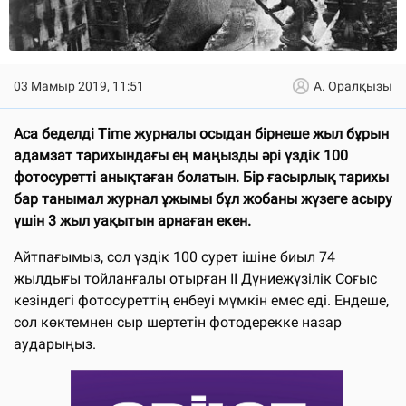
03 Мамыр 2019, 11:51
А. Оралқызы
Аса беделді Time журналы осыдан бірнеше жыл бұрын
адамзат тарихындағы ең маңызды әрі үздік 100
фотосуретті анықтаған болатын. Бір ғасырлық тарихы
бар танымал журнал ұжымы бұл жобаны жүзеге асыру
үшін 3 жыл уақытын арнаған екен.
Айтпағымыз, сол үздік 100 сурет ішіне биыл 74
жылдығы тойланғалы отырған II Дүниежүзілік Соғыс
кезіндегі фотосуреттің енбеуі мүмкін емес еді. Ендеше,
сол көктемнен сыр шертетін фотодерекке назар
аударыңыз.