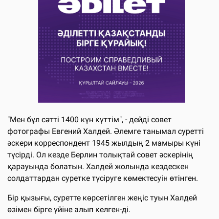
"Мен бұл сәтті 1400 күн күттім", - дейді совет
фотографы Евгений Халдей. Әлемге танымал суретті
әскери корреспондент 1945 жылдың 2 мамыры күні
түсірді. Ол кезде Берлин толықтай совет әскерінің
қарауында болатын. Халдей жолында кездескен
солдаттардан суретке түсіруге көмектесуін өтінген.
Бір қызығы, суретте көрсетілген жеңіс туын Халдей
өзімен бірге үйіне алып келген-ді.