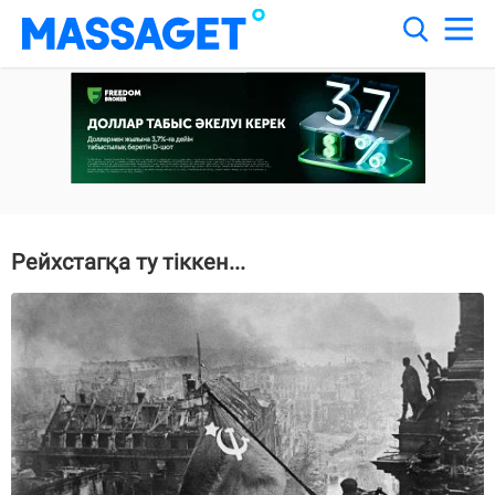
Рейхстагқа ту тіккен...