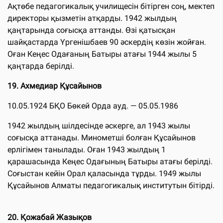
Ақтөбе педагогикалық училищесін бітірген соң, мектеп
директоры қызметін атқарды. 1942 жылдың
қаңтарында соғысқа аттанды. Өзі қатысқан
шайқастарда Үргенішбаев 90 әскердің көзін жойған.
Оған Кеңес Одағаның Батыры атағы 1944 жылы 5
қаңтарда берілді.
19.
Ахмедиар Құсайынов
10.05.1924 БҚО Бөкей Орда ауд. — 05.05.1986
1942 жылдың шілдесінде әскерге, ал 1943 жылы
соғысқа аттанады. Минометші болған Құсайынов
ерлігімен танылады. Оған 1943 жылдың 1
қарашасында Кеңес Одағының Батыры атағы берілді.
Соғыстан кейін Орал қаласында тұрды. 1949 жылы
Құсайынов Алматы педагогикалық институтын бітірді.
20.
Қожабай Жазықов