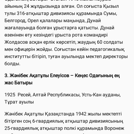
айының 24 жұлдызында алған. Ол соғыста Қызыл
тулы 316-атқыштар дивизиясы құрамында Сумы,
Белгород, Орел қалалары маңында, Дунай
жағалауында болған ұрыстарға қатысты. Дунай
өзенінен өту кезіндегі ұрыста рота командирі
Жолдасов асқан ерлік көрсетіп, жаудың 60 солдаты
мен офицерін жойды. Соғыстан кейін педагогикалық
институтты бітіріп, туған ауылында мектеп директоры
болды.
3. Жәнібек Ақатұлы Елеуісов – Кеңес Одағының ең
жас Батыры
1925 Ресей, Алтай Республикасы, Усть-Кан ауданы,
Тұрат ауылы
Жәнібек Ақатұлы Қазақстанда 1942 жылы мектепті
бітірген соң 6-гвардиялық атқыштар дивизиясының
25-гвардиялық атқыштар полкі құрамында Воронеж