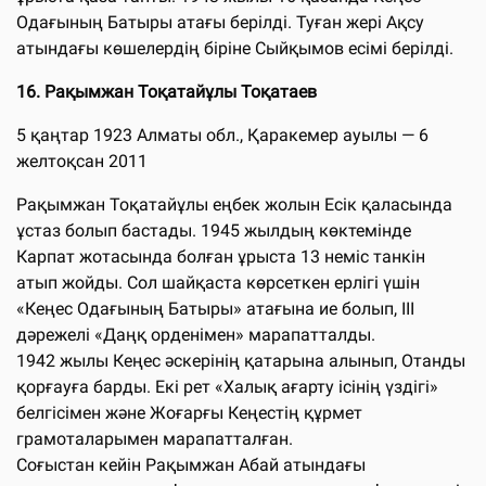
Одағының Батыры атағы берілді. Туған жері Ақсу
атындағы көшелердің біріне Сыйқымов есімі берілді.
16.
Рақымжан Тоқатайұлы Тоқатаев
5 қаңтар 1923 Алматы обл., Қаракемер ауылы — 6
желтоқсан 2011
Рақымжан Тоқатайұлы еңбек жолын Есiк қаласында
ұстаз болып бастады. 1945 жылдың көктемiнде
Карпат жотасында болған ұрыста 13 немiс танкiн
атып жойды. Сол шайқаста көрсеткен ерлiгi үшiн
«Кеңес Одағының Батыры» атағына ие болып, III
дәрежелi «Даңқ орденiмен» марапатталды.
1942 жылы Кеңес әскерiнiң қатарына алынып, Отанды
қорғауға барды. Екi рет «Халық ағарту iсiнiң үздiгi»
белгiсiмен және Жоғарғы Кеңестiң құрмет
грамоталарымен марапатталған.
Соғыстан кейiн Рақымжан Абай атындағы