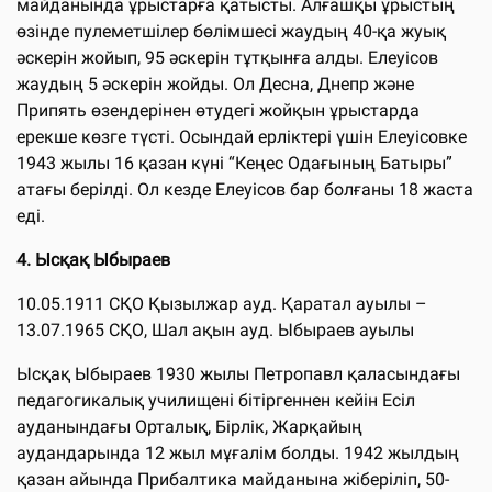
майданында ұрыстарға қатысты. Алғашқы ұрыстың
өзінде пулеметшілер бөлімшесі жаудың 40-қа жуық
әскерін жойып, 95 әскерін тұтқынға алды. Елеуісов
жаудың 5 әскерін жойды. Ол Десна, Днепр және
Припять өзендерінен өтудегі жойқын ұрыстарда
ерекше көзге түсті. Осындай ерліктері үшін Елеуісовке
1943 жылы 16 қазан күні “Кеңес Одағының Батыры”
атағы берілді. Ол кезде Елеуісов бар болғаны 18 жаста
еді.
4. Ысқақ Ыбыраев
10.05.1911 СҚО Қызылжар ауд. Қаратал ауылы –
13.07.1965 СҚО, Шал ақын ауд. Ыбыраев ауылы
Ысқақ Ыбыраев 1930 жылы Петропавл қаласындағы
педагогикалық училищені бітіргеннен кейін Есіл
ауданындағы Орталық, Бірлік, Жарқайың
аудандарында 12 жыл мұғалім болды. 1942 жылдың
қазан айында Прибалтика майданына жіберіліп, 50-