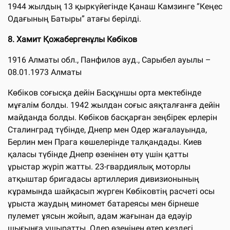
1944 жылдың 13 қыркүйегінде Қанаш Камзинге “Кеңес
Одағының Батыры” атағы берілді.
8. Хамит Қожабергенұлы Көбіков
1916 Алматы обл., Панфилов ауд., Сарыбел ауылы –
08.01.1973 Алматы
Көбіков соғысқа дейін Басқұншы орта мектебінде
мұғалім болды. 1942 жылдан соғыс аяқталғанға дейін
майданда болды. Көбіков басқарған зеңбірек ерлерін
Сталинград түбінде, Днепр мен Одер жағалауында,
Берлин мен Прага көшелерінде талқандады. Киев
қаласы түбінде Днепр өзенінен өту үшін қатты
ұрыстар жүріп жатты. 23-гвардиялық моторлы
атқыштар бригадасы артиллерия дивизионының
кұрамында шайқасып жүрген Көбіковтің расчеті осы
ұрыста жаудың миномет батареясы мен бірнеше
пулемет ұясын жойып, адам жағынан да едәуір
шығынға ұшыратты. Одер өзенінен өтер кездегі