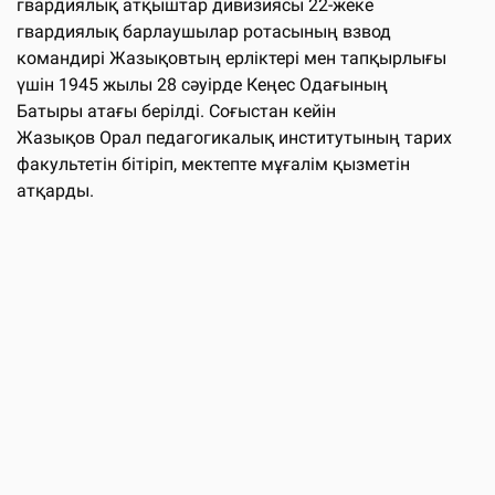
гвардиялық атқыштар дивизиясы 22-жеке
гвардиялық барлаушылар ротасының взвод
командирі Жазықовтың ерліктері мен тапқырлығы
үшін 1945 жылы 28 сәуірде Кеңес Одағының
Батыры атағы берілді. Соғыстан кейін
Жазықов Орал педагогикалық институтының тарих
факультетін бітіріп, мектепте мұғалім қызметін
атқарды.