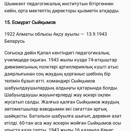
Шымкент педагогикалық институтын бітіргеннен
кейін, орта мектептің директоры қызметін атқарды.
15
.
Есмұрат Сыйқымов
1922 Алматы облысы Ақсу ауылы — 13.9.1943
Беларусь
Соғысқа дейін Қапал кентіндегі педагогикалық
училищеде оқыған. 1943 жылы күзде 74-атқыштар
дивизиясының полктері артиллериялық күшті атыс
даярлығынан соң жаудың қорғаныс шебінің бір
телімін бұзып өтті. командирі Сыйқымов
шабуылдаушылардың алдыңғы қатарында болды.
Шабуылдаушы жауынгерлерді жау әскері оқпен
жусатып салды. Жалғыз қалған Сыйқымов жаудың
автоматшылар взводымен екі сағаттан артық
шайқасты. Батальон шабуылға шығып, деревня азат
етілді. 60-тан аса жау әскерін жойған Сыйқымов осы
ұрыста қаза тапты. 1943 жылы 16 қазанда Кеңес