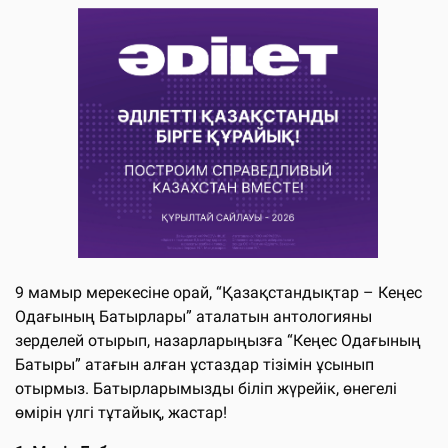
9 мамыр мерекесіне орай, “Қазақстандықтар – Кеңес
Одағының Батырлары” аталатын антологияны
зерделей отырып, назарларыңызға “Кеңес Одағының
Батыры” атағын алған ұстаздар тізімін ұсынып
отырмыз. Батырларымызды біліп жүрейік, өнегелі
өмірін үлгі тұтайық, жастар!