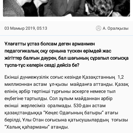
03 Мамыр 2019, 05:13
А. Оралқызы
Ұлағатты ұстаз болсам деген арманмен
педагогикалық оқу орнына түскен өрімдей жас
жігіттер балғын дәурен, бал шағының сұрапыл соғысқа
тұспа-тұс келерін сезді дейсіз бе?
Екінші дүниежүзілік соғыс кезінде Қазақстанның 1,2
миллионнан астам ұл-қызы майданға аттанды. Қазақ
елінің әрбір төртінші тұрғыны әскерге немесе тыл
еңбегіне тартылды. Сол зұлым майданнан әрбір
екінші жерлесіміз оралмады. 530-дан астам
қазақстандыққа “Кеңес Одағының батыры” атағы
берілді, Ұлы Отан соғысына қатысушылардың тоғызы
“Халық қаһарманы” атанды.