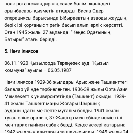
полк рота командирінің саяси бөлімі жөніндегі
орынбасары қызметін атқарды. Висла-Одер
операциясы барысында Ыбыраевтың взводы жаудың
берік ірі қорғаныс тірегін басып алып, ерлік көрсетті.
Оған 1945 жылы 27 ақпанда “Кеңес Одағының
Батыры” атағы берілді.
5. Нағи Ілиясов
06.11.1920 Қызылорда Тереңөзек ауд. "Қызыл
коммуна" ауылы – 06.05.1987
Нағи Ілиясов 1929-36 жылдары Арыс және Ташкенттегі
балалар үйінде тәрбиеленген. 1936-39 жылы Орта Азия
Мемлекеттік университетінде (Ташкент) оқыды. 1939-
41 жылы Ташкент маңы Жоғары Шыршық
ауданындағы мектепте мұғалім болды. 1941 жылы
туған еліне оралып, 37-Жәдігер мектебінде неміс тілі
мен тарих пәнінен сабақ берді. Кеңес әскері қатарына
1942 жылдың қаңтарында шақырылды. 1945 жылы 24