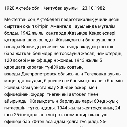
1920 Ақтөбе обл., Көктүбек ауылы —23.10.1982
Мектептен соң Ақтөбедегі педагогикалық училищесін
сырттай оқып бітіріп, Амангелді ауылында мұғалім
болды. 1942 жылы қаңтарда Жазықов Кеңес әскері
қатарына шақырылды. Жазықовтың барлаушылар
взводы Волье деревнясы маңында жаудың шегініп
бара жаткан бөлімдеріне тосқауыл жасап, немістердің
120 әскері мен офицерін жойды. 1943 жылы 5
қарашаға қараған түні Жазықовтың
взводы Днепропетровск облысының Тегеловка ауылы
маңында жаудың бірнеше есе басым қорғаныс бөлімін
жойды. Осы ұрыста жау 200-дей әскері мен
офицерінен, оқ-дәрі тиеген екі автокөлігінен
айырылды. Жазықовтың барлаушылары 60-қа жуық
гитлершіні тұтқындады. 1944 жылы желтоқсанның 24-
інен 25-іне қараған түні рота командирі және үш
офицері бар 70-тен аса адам қолға түсірілді. 25-