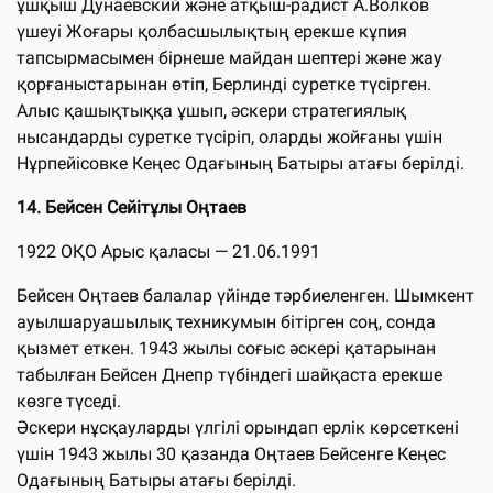
ұшқыш Дунаевский және атқыш-радист А.Волков
үшеуі Жоғары қолбасшылықтың ерекше кұпия
тапсырмасымен бірнеше майдан шептері және жау
қорғаныстарынан өтіп, Берлинді суретке түсірген.
Алыс қашықтыққа ұшып, әскери стратегиялық
нысандарды суретке түсіріп, оларды жойғаны үшін
Нұрпейісовке Кеңес Одағының Батыры атағы берілді.
14.
Бейсен Сейітұлы Оңтаев
1922 ОҚО Арыс қаласы — 21.06.1991
Бейсен Оңтаев балалар үйінде тәрбиеленген. Шымкент
ауылшаруашылық техникумын бітірген соң, сонда
қызмет еткен. 1943 жылы соғыс әскері қатарынан
табылған Бейсен Днепр түбіндегі шайқаста ерекше
көзге түседі.
Әскери нұсқауларды үлгілі орындап ерлік көрсеткені
үшін 1943 жылы 30 қазанда Оңтаев Бейсенге Кеңес
Одағының Батыры атағы берілді.