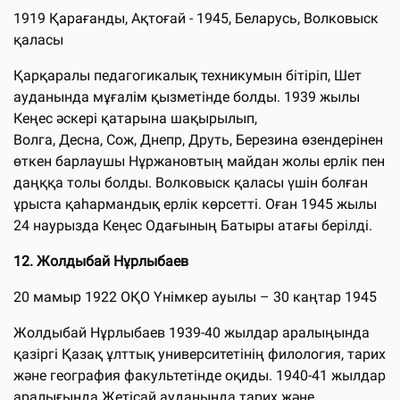
1919 Қарағанды, Ақтоғай - 1945, Беларусь, Волковыск
қаласы
Қарқаралы педагогикалық техникумын бітіріп, Шет
ауданында мұғалім қызметінде болды. 1939 жылы
Кеңес әскері қатарына шақырылып,
Волга, Десна, Сож, Днепр, Друть, Березина өзендерінен
өткен барлаушы Нұржановтың майдан жолы ерлік пен
даңққа толы болды. Волковыск қаласы үшін болған
ұрыста қаһармандық ерлік көрсетті. Оған 1945 жылы
24 наурызда Кеңес Одағының Батыры атағы берілді.
12.
Жолдыбай Нұрлыбаев
20 мамыр 1922 ОҚО Үнімкер ауылы – 30 каңтар 1945
Жолдыбай Нұрлыбаев 1939-40 жылдар аралыңында
қазіргі Қазақ ұлттық университетінің филология, тарих
және география факультетінде оқиды. 1940-41 жылдар
аралығында Жетісай ауданында тарих және