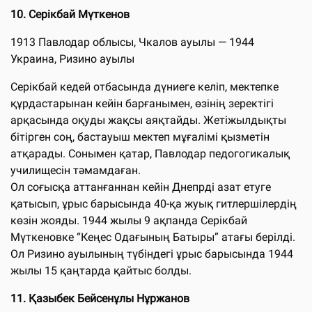
10. Серікбай Мүткенов
1913 Павлодар облысы, Чкалов ауылы — 1944
Украина, Ризино ауылы
Серікбай кедей отбасында дүниеге келіп, мектепке
құрдастарынан кейін барғанымен, өзінің зеректігі
арқасында оқуды жақсы аяқтайды. Жетіжылдықты
бітірген соң, бастауыш мектеп мұғалімі қызметін
атқарады. Сонымен қатар, Павлодар педогогикалық
училищесін тәмамдаған.
Ол соғысқа аттанғаннан кейін Днепрді азат етуге
қатысып, ұрыс барысында 40-қа жуық гитлершілердің
көзін жояды. 1944 жылы 9 ақпанда Серікбай
Мүткеновке “Кеңес Одағының Батыры” атағы берілді.
Ол Ризино ауылының түбіндегі ұрыс барысында 1944
жылы 15 қаңтарда қайтыс болды.
11. Қазыбек Бейсенұлы Нұржанов