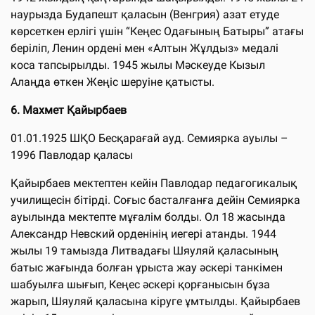
наурызда Будапешт қаласын (Венгрия) азат етуде
көрсеткен ерлігі үшін “Кеңес Одағының Батыры” атағы
беріліп, Ленин ордені мен «Алтын Жұлдыз» медалі
коса тапсырылды. 1945 жылы Мәскеуде Кызыл
Алаңда өткен Жеңіс шеруіне қатысты.
6. Махмет Қайырбаев
01.01.1925 ШҚО Бесқарағай ауд. Семиярка ауылы –
1996 Павлодар қаласы
Қайырбаев мектептен кейін Павлодар педагогикалық
училищесін бітірді. Соғыс басталғанға дейін Семиярка
ауылында мектепте мұғалім болды. Ол 18 жасында
Александр Невский орденінің иегері атанды. 1944
жылы 19 тамызда Литвадағы Шяуляй қаласының
батыс жағында болған ұрыста жау әскері танкімен
шабуылға шығып, Кеңес әскері қорғанысын бұза
жарып, Шяуляй қаласына кіруге ұмтылды. Қайырбаев