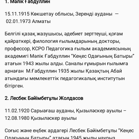
1. Мәлік Ғабдуллин
15.11.1915 Көкшетау облысы, Зеренді ауданы —
02.01.1973 Алматы
Белгілі қазақ жазушысы, әдебиет зерттеуші, қоғам
қайраткері, филология ғылымдарының докторы,
профессор, КСРО Педагогика ғылым академиясының
академигі Мәлік Ғабдуллин “Кеңес Одағының Батыры”
атағын 1943 жылы алды. Саналы ғұмырын ғылымға
арнаған М.Ғабдуллин 1935 жылы Қазақтың Абай
атындағы мемлекеттік педагогикалық институтын
бітірген.
2. Лесбек Бәйімбетұлы Жолдасов
11.02.1920 Сарыағаш ауданы, Қызыләскер ауылы –
12.08.1980 Қызыләскер ауылы
Соғыс және еңбек ардагері Лесбек Бәйімбетұлы “Кеңес
Одағының Батыры” атағын 1945 жылы наурыз