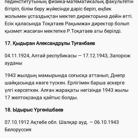
пединститутының физика-математикалық факультетiн
бiтiрiп, бiлiм беру жүйесiнде дәрiс берiп, еңбек
жолымен ұстаздықтан мектеп директорына дейiн өттi.
Есiк қаласында Тоқатаев Рақымжан директор болып
қызмет жасаған мектепке Р.Тоқатаев аты берiлдi.
17.
Қыдыран Александрұлы Туғанбаев
04.11.1924, Алтай респубикасы — 17.12.1943, Запорож
ауданы
1943 жылдың мамырында соғысқа аттанып, Днепр
шайқасында көзге түскен. Ерлігімен барша әскерге
үлгі көрсеткен. Алған жарақаты негізінде 1943 жылы
17 желтоқсанда қайтыс болды.
18. Ыдырыс Үргенішбаев
07.10.1912 Ақтөбе обл. Шалқар ауд. — 06.10.1943
Белоруссия