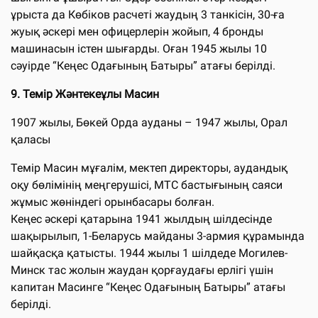
ұрыста да Көбіков расчеті жаудың 3 танкісін, 30-ға
жуық әскері мен офицерлерін жойып, 4 бронды
машинасын істен шығарды. Оған 1945 жылы 10
сәуірде “Кеңес Одағының Батыры” атағы берілді.
9. Темір Жәнтекеұлы Масин
1907 жылы, Бөкей Орда ауданы – 1947 жылы, Орал
қаласы
Темір Масин мұғалім, мектеп директоры, аудандық
оқу бөлімінің меңгерушісі, МТС бастығының саяси
жұмыс жөніндегі орынбасары болған.
Кеңес әскері қатарына 1941 жылдың шілдесінде
шақырылып, 1-Беларусь майданы 3-армия құрамында
шайқасқа қатысты. 1944 жылы 1 шілдеде Могилев-
Минск тас жолын жаудан қорғаудағы ерлігі үшін
капитан Масинге “Кеңес Одағының Батыры” атағы
берілді.