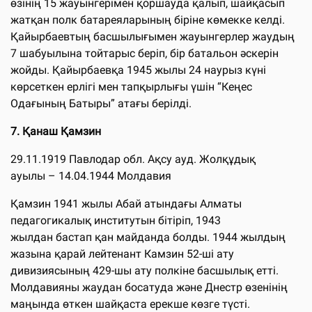
өзінің 15 жауынгерімен қоршауда қалып, шайқасып
жатқан полк батареяларының біріне көмекке келді.
Қайырбаевтың басшылығымен жауынгерлер жаудың
7 шабуылына тойтарыс беріп, бір батальон әскерін
жойды. Қайырбаевқа 1945 жылы 24 наурыз күні
көрсеткен ерлігі мен тапқырлығы үшін “Кеңес
Одағының Батыры” атағы берілді.
7. Қанаш Қамзин
29.11.1919 Павлодар обл. Ақсу ауд. Жолқұдық
ауылы – 14.04.1944 Молдавия
Қамзин 1941 жылы Абай атындағы Алматы
педагогикалық институтын бітіріп, 1943
жылдан бастап қан майданда болды. 1944 жылдың
жазына қарай лейтенант Камзин 52-ші ату
дивизиясының 429-шы ату полкіне басшылық етті.
Молдавияны жаудан босатуда және Днестр өзенінің
маңында өткен шайқаста ерекше көзге түсті.