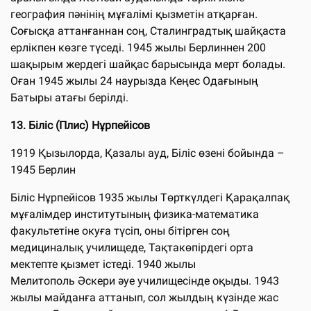
география пәнінің мұғалімі қызметін атқарған.
Соғысқа аттанғаннан соң, Сталинградтық шайқаста
ерлікпен көзге түседі. 1945 жылы Берлиннен 200
шақырым жердегі шайқас барысында мерт болады.
Оған 1945 жылы 24 наурызда Кеңес Одағының
Батыры атағы берілді.
13.
Біліс (Плис) Нұрпейісов
1919 Қызылорда, Қазалы ауд, Біліс өзені бойында –
1945 Берлин
Біліс Нұрпейісов 1935 жылы Төрткүлдегі Қарақалпақ
мұғалімдер институтының физика-математика
факультетіне окуға түсіп, оны бітірген соң
медициналық училищеде, Тақтакөпірдегі орта
мектепте қызмет істеді. 1940 жылы
Мелитополь Әскери әуе училищесінде оқыды. 1943
жылы майданға аттанып, сол жылдың күзінде жас