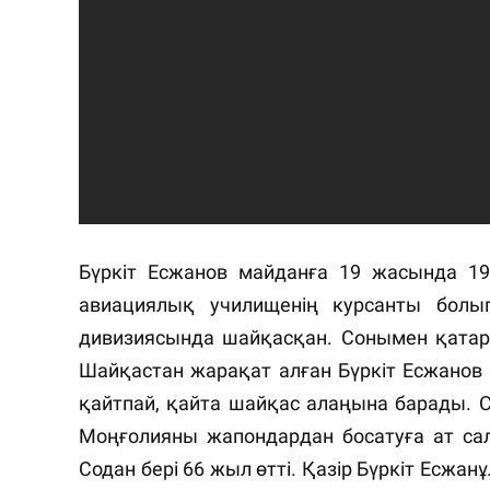
Бүркіт Есжанов майданға 19 жасында 19
авиациялық училищенің курсанты болы
дивизиясында шайқасқан. Сонымен қата
Шайқастан жарақат алған Бүркіт Есжанов а
қайтпай, қайта шайқас алаңына барады. 
Моңғолияны жапондардан босатуға ат сал
Содан бері 66 жыл өтті. Қазір Бүркіт Есжа