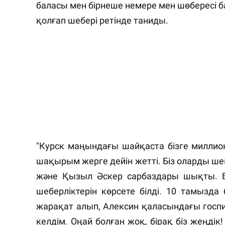
баласы мен бірнеше немере мен шөбересі 
қолғап шебері ретінде таниды.
"Курск маңындағы шайқаста бізге миллио
шақырым жерге дейін жетті. Біз оларды ше
және Қызыл Әскер сарбаздары шықты. Бі
шеберліктерін көрсете білді. 10 тамызд
жарақат алып, Алексин қаласындағы госпи
келдім. Оңай болған жоқ, бірақ біз жеңдік!