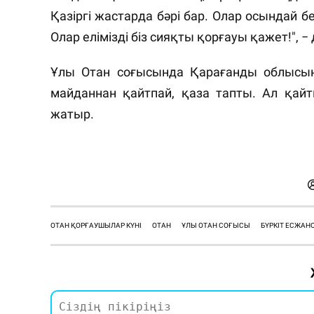
Қазіргі жастарда бәрі бар. Олар осындай б
Олар елімізді біз сияқты қорғауы қажет!", − 
Ұлы Отан соғысында Қарағанды облысы
майданнан қайтпай, қаза тапты. Ал қай
жатыр.
ОТАН ҚОРҒАУШЫЛАР КҮНІ
ОТАН
ҰЛЫ ОТАН СОҒЫСЫ
БҮРКІТ ЕСЖАН