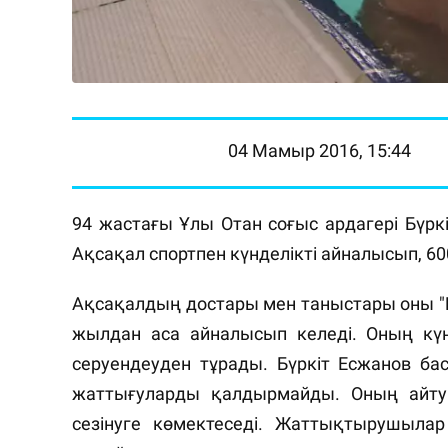
04 Мамыр 2016, 15:44
94 жастағы
Ұлы Отан соғыс ардагері Бүркі
Ақсақал спортпен күнделікті айналысып, 60
Ақсақалдың достары мен таныстары оны "Б
жылдан аса айналысып келеді. Оның күнд
серуендеуден тұрады. Бүркіт Есжанов ба
жаттығуларды қалдырмайды. Оның айтуы
сезінуге көмектеседі.
Жаттықтырушылар