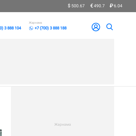
500.67
490.7
6.04
Жарнама
0) 3 888 104
+7 (700) 3 888 188