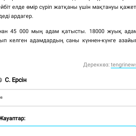
ейбіт елде өмір сүріп жатқаны үшін мақтануы қажет
деді ардагер.
нан 45 000 мың адам қатысты. 18000 жуық ада
тып келген адамдардың саны күннен-күнге азайы
Дереккөз:
tengrinew
С. Ерсін
ОВ
Жауаптар: