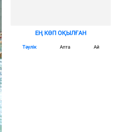
ЕҢ КӨП ОҚЫЛҒАН
Тәулік
Апта
Ай