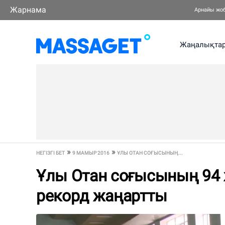
Жарнама
Арнайы жо
Жаңалықта
НЕГІЗГІ БЕТ
9 МАМЫР 2016
ҰЛЫ ОТАН СОҒЫСЫНЫҢ...
Ұлы Отан соғысының 94 
рекорд жаңартты