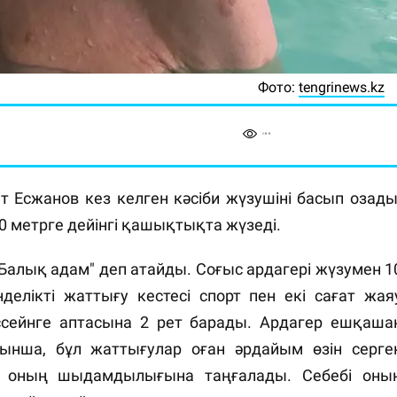
Фото:
tengrinews.kz
т Есжанов кез келген кәсіби жүзушіні басып озады
0 метрге дейінгі қашықтықта жүзеді.
алық адам" деп атайды. Соғыс ардагері жүзумен 1
елікті жаттығу кестесі спорт пен екі сағат жая
ссейнге аптасына 2 рет барады. Ардагер ешқаша
нша, бұл жаттығулар оған әрдайым өзін серге
 оның шыдамдылығына таңғалады. Себебі оны