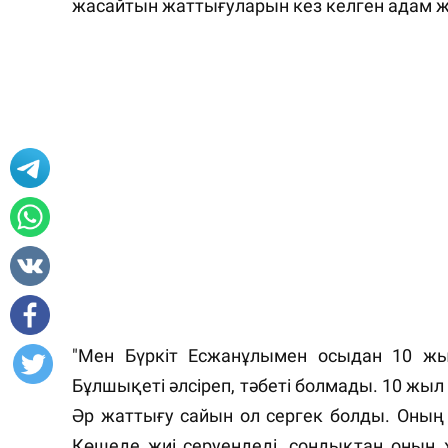
жасайтын жаттығуларын кез келген адам 
"Мен Бүркіт Есжанұлымен осыдан 10 жы
Бұлшықеті әлсіреп, тәбеті болмады. 10 жыл
Әр жаттығу сайын ол сергек болды. Оның 
Көшеде жиі серуендеді, сондықтан оның 