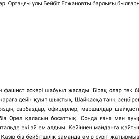
бар. Ортаңғы ұлы Бейбіт Есжановты барлығы былғар
н фашист әскері шабуыл жасады. Бірақ олар тек 6
караға дейін қуып шықтық. Шайқасқа танк, зеңбіре
здің сарбаздар, офицерлер, маршалдар шайқаст
а біз Орел қаласын босаттық. Сонда ғана мен ауы
тальде екі ай ем алдым. Кейіннен майданға қайты
 Қазір біз бейбітшілік заманда өмір сүріп жатырмыз