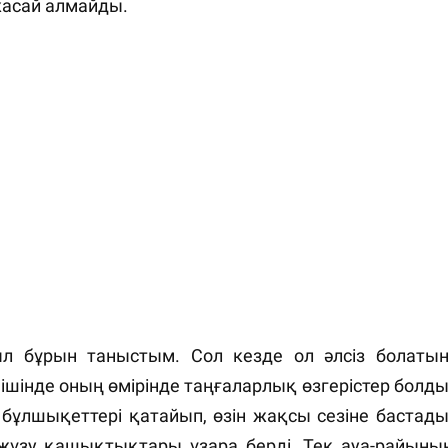
жасай алмайды.
л бұрын таныстым. Сол кезде ол әлсіз болатын
 ішінде оның өмірінде таңғаларлық өзгерістер болды
бұлшықеттері қатайып, өзін жақсы сезіне бастады
жүзу қашықтықтары ұзара берді. Тек ауа-райыны