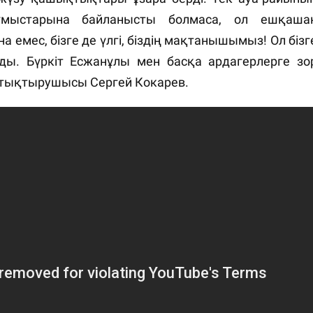
мыстарына байланысты болмаса, ол ешқаша
 емес, бізге де үлгі, біздің мақтанышымыз! Ол бізг
ады. Бүркіт Есжанұлы мен басқа ардагерлерге зо
жаттықтырушысы Сергей Кокарев.