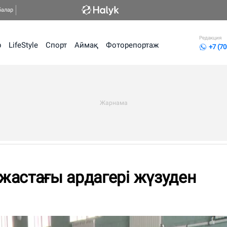
балар
Редакция
р
LifeStyle
Спорт
Аймақ
Фоторепортаж
+7 (70
жастағы ардагері жүзуден