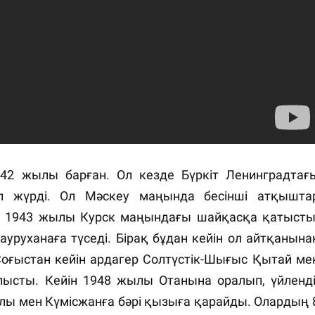
42 жылы барған. Ол кезде Бүркіт Ленинградтағ
п жүрді. Ол Мәскеу маңында бесінші атқышта
р 1943 жылы Курск маңындағы шайқасқа қатысты
уруханаға түседі. Бірақ бұдан кейін ол айтқанына
Соғыстан кейін ардагер Солтүстік-Шығыс Қытай ме
ысты. Кейін 1948 жылы Отанына оралып, үйленді
нұлы мен Күмісжанға бәрі қызыға қарайды. Олардың 