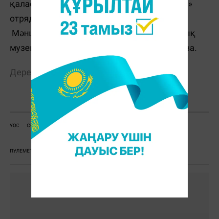
қаласынан таптық. Патриоттық «Гвоздика»
отряды бізге қолымызға берді»,– дейді
Мәншүк Мәметова атындағы мемориалдық
музей үйінің директоры Светлана Бектенова.
Дереккөз:
inform.kz
Е. Жұмабайұлы
ҰОС
СОҒЫС
МАЙДАН
1941-1945 ЖЫЛ
МӘНШҮК МӘМЕТОВА
ПУЛЕМЕТ
ТУҒАН ЖЕР
МУЗЕЙ
МҰРАЖАЙ
ОРАЛ