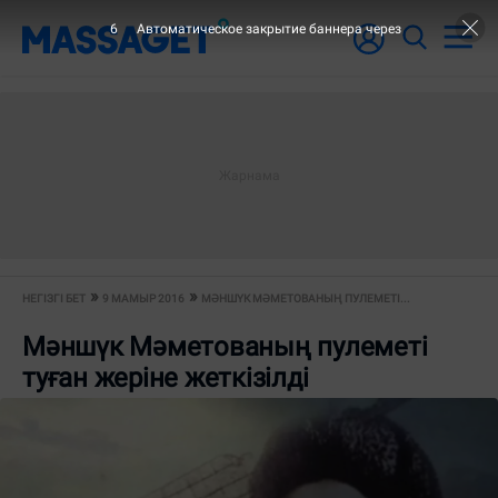
6
Автоматическое закрытие баннера через
НЕГІЗГІ БЕТ
9 МАМЫР 2016
МӘНШҮК МӘМЕТОВАНЫҢ ПУЛЕМЕТІ...
Мәншүк Мәметованың пулеметі
туған жеріне жеткізілді