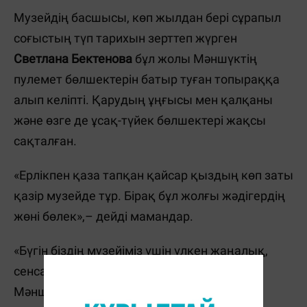
Музейдің басшысы, көп жылдан бері сұрапыл
соғыстың түп тарихын зерттеп жүрген
Светлана Бектенова
бұл жолы Мәншүктің
пулемет бөлшектерін батыр туған топыраққа
алып келіпті. Қарудың ұңғысы мен қалқаны
және өзге де ұсақ-түйек бөлшектері жақсы
сақталған.
«Ерлікпен қаза тапқан қайсар қыздың көп заты
қазір музейде тұр. Бірақ бұл жолғы жәдігердің
жөні бөлек»,– дейді мамандар.
«Бүгін біздің музейіміз үшін үлкен жаңалық,
сенсация. Мәншүк музейіне осындай
Мәншүктің пулеметі келді. Оны Невель