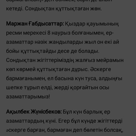
кетеді. Сондықтан құттықтаған жөн.
Маржан Ғабдысаттар:
Қыздар қауымының
ресми мерекесі 8 наурыз болғанымен, ер-
азаматтар нәзік жандыларды жыл он екі ай
бойы құттықтайды десе де болады.
Сондықтан жігіттеріміздің жалғыз мейрамын
көп көрмей құттықтаған дұрыс. Әскерге
бармағанымен, ел басына күн туса, алдыңғы
шепке тұрып елді, жерді қорғайтын осы
азаматтарымыз!
Ақылбек Жүнісбеков:
Бұл күн барлық ер
азаматтардың күні. Егер бұл күнде жігіттерді
əскерге барған, бармаған деп бөлетін болсақ,