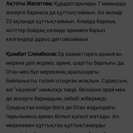
Ақтоты Жапатова:
Құрдастарымды 7 мамырда
әскерге бармаса да құттықтаймын. Ал әкемді
23 ақпанда құттықтаймын. Алайда барлық
жігіттер бойдақ кезінде армияға барып
келгендері дұрыс деп ойлаймын.
Қымбат Слямбеков:
Ер азаматтарға арналған
мереке деп жүрміз, әрине, шартты барлығы да.
Отан мен бұл мерекенің арасындағы
байланысты түсініп отырған жоқпын. Сұрақтың
өзі "кішкене" намысқа тиеді. Ө
кінішке орай м
ен
де әскерге бармадым, себебі жібермеді.
Сондықтан кейде бізге де Отан алдындағы
парызымыз арман болып қалып жатады. Ал
мерекемен құттықтау-құттықтамауды