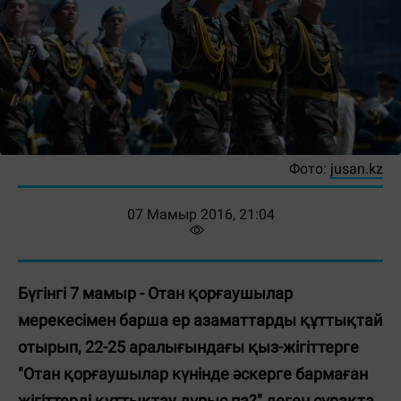
Фото:
jusan.kz
07 Мамыр 2016, 21:04
Бүгінгі 7 мамыр - Отан қорғаушылар
мерекесімен барша ер азаматтарды құттықтай
отырып, 22-25 аралығындағы қыз-жігіттерге
"Отан қорғаушылар күнінде әскерге бармаған
жігіттерді құттықтау дұрыс па?" деген сұрақта