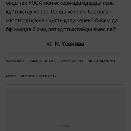
онда тек ҰОСА мен әскери адамдарды ғана
құттықтау керек. Сонда əскерге бармаған
жігіттерді қашан құттықтау керек? Онсыз да
бір жылда бір-ақ рет құттықтайды емес пе?!
Н. Үсенова
САУАЛНАМА
7 МАМЫР - ОТАН ҚОРҒАУШЫЛАР КҮНІ
ЖІГІТТЕР ҚАУЫМЫ
АРМИЯ
МЕРЕКЕМЕН ҚҰТТЫҚТАУ