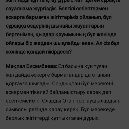
сауалнама жүргіздік. Белгілі себептермен
әскерге бармаған жігіттеріміз ойланып, бұл
сұраққа өздерінің шынайы жауаптарын
бергенімен, қыздар қауымының бұл жөнінде
ойлары бір жерден шықпайды екен. Ал сіз бұл
жөнінде қандай пікірдесіз?
Мақпал Бисембаева:
Ел басына күн туған
жағдайда әскерге бармағандар да отанын
қорғауға шығады. Сондықтан бұл мерекені
әскермен тікелей байланыстыру керек деп
есептемеймін. Оларды Отан қорғаушылардың
символы ретінде қарау керек. Бұл мерекеде
барлық жігіттерді құттықтаған дұрыс.