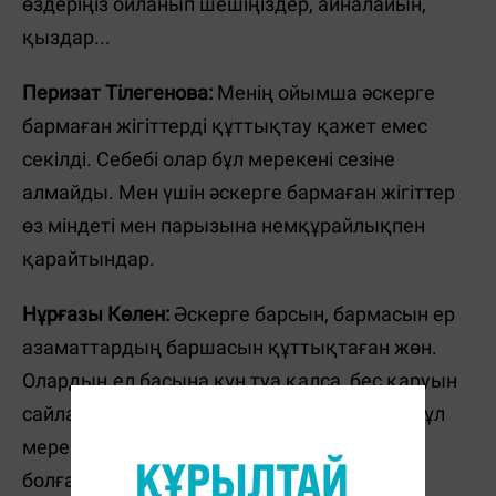
өздеріңіз ойланып шешіңіздер, айналайын,
қыздар...
Перизат Тілегенова:
Менің ойымша әскерге
бармаған жігіттерді құттықтау қажет емес
секілді. Себебі олар бұл мерекені сезіне
алмайды. Мен үшін әскерге бармаған жігіттер
өз міндеті мен парызына немқұрайлықпен
қарайтындар.
Нұрғазы Көлен:
Әскерге барсын, бармасын ер
азаматтардың баршасын құттықтаған жөн.
Олардың ел басына күн туа қалса, бес қаруын
сайланып шығары анық. Сонымен қатар бұл
мереке "Отан қорғаушылар күні"
болғандықтан, аруларымыздың да Отан