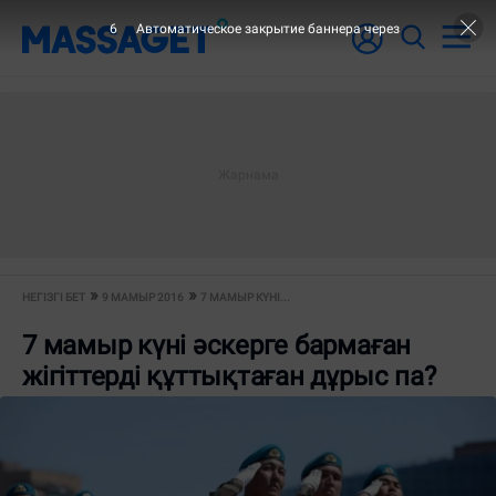
5
Автоматическое закрытие баннера через
НЕГІЗГІ БЕТ
9 МАМЫР 2016
7 МАМЫР КҮНІ...
7 мамыр күні әскерге бармаған
жігіттерді құттықтаған дұрыс па?