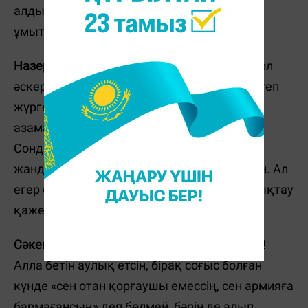
алдында өз борыштарын өтегендігін
ұмытпағанымыз жөн.
Назерке Дулат:
Отан қорғаушылар күні — ол
әскерде әскери борышын өтеген немесе өтеп
жүрген, сонда қызмет етіп жүрген ер
азаматтар мен әйелдердің мерекесі.
Сондықтан бұл күні әскерге қатысы бар
жандардың барлығын да құттықтаған жөн. Ал
егер ол әскерге бармаған болса, оны құттықтау
қажеті жоқ деп ойлаймын.
Сәкен Шынболатов:
Неге құттықтамасқа?!
Алла бетін аулық етсін, бірақ соғыс болған
күнде «сен отан қорғаушы емессің, сен армияға
бармағансың» деп бөлмей, бәрін де алып