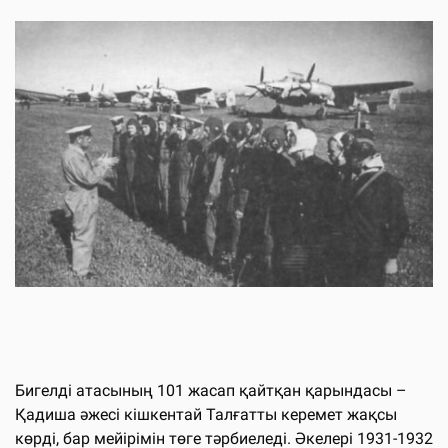
Бигелді атасының 101 жасап қайтқан қарындасы –
Қадиша әжесі кішкентай Талғатты керемет жақсы
көрді, бар мейірімін төге тәрбиеледі. Әкелері 1931-1932