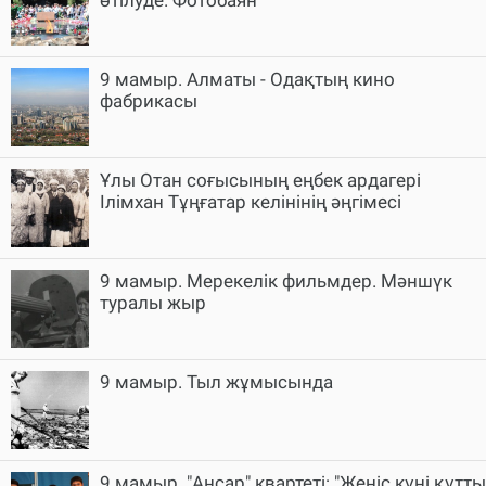
9 мамыр. Алматы - Одақтың кино
фабрикасы
Ұлы Отан соғысының еңбек ардагері
Ілімхан Тұңғатар келінінің әңгімесі
9 мамыр. Мерекелік фильмдер. Мәншүк
туралы жыр
9 мамыр. Тыл жұмысында
9 мамыр. "Аңсар" квартеті: "Жеңіс күні құтты