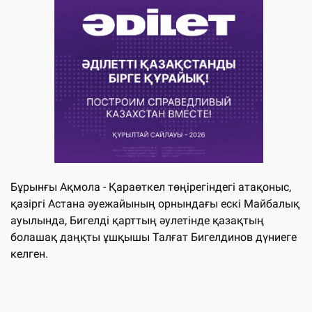
Бұрынғы Ақмола - Қараөткел төңірегіндегі атақоныс,
қазіргі Астана әуежайының орнындағы ескі Майбалық
ауылында, Бигелді қарттың әулетінде қазақтың
болашақ даңқты ұшқышы Талғат Бигелдинов дүниеге
келген.