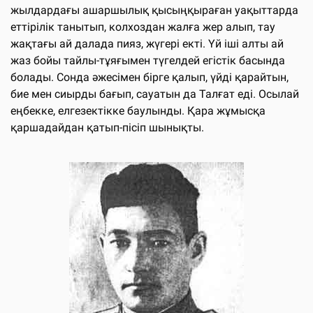
жылдардағы ашаршылық қысыңқыраған уақыттарда
еттірілік танытып, колхоздан жалға жер алып, тау
жақтағы ай далада пияз, жүгері екті. Үй іші алты ай
жаз бойы тайлы-тұяғымен түгелдей егістік басында
болады. Сонда әжесімен бірге қалып, үйді қарайтын,
бие мен сиырды бағып, сауатын да Талғат еді. Осылай
еңбекке, елгезектікке баулынды. Қара жұмысқа
қаршадайдан қатып-пісіп шынықты.