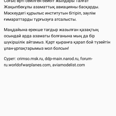
Соғыс өрті сейілген бейбіт жылдары Талғат
Жақыпбекұлы азаматтық авиацияны басқарды.
Мәскеудегі құрылыс институтын бітіріп, зәулім
ғимараттарды тұрғызуға атсалысты.
Маңдайына ерекше тағдыр жазылған қазақтың
осындай арда азаматы болғанына мың да бір
шүкіршілік айтамыз. Қарт қыранға қарап бой түзейтін
ұлан-ұрпақтарымыз мол болсын!
Сурет: crimso.msk.ru, ddp-main.narod.ru, forum-
ru.worldofwarplanes.com, aviamodelist.com