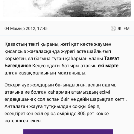
04 Мамыр 2012, 17:45
Ж. FM
Қазақтың текті қыраны, жеті қат көкте жаумен
қисапсыз жағаласқанда жүрегі әсте шайлығып
көрмеген, ел бағына туған қаһарман ұланы
Талғат
Бигелдинов
Кеңес одағы батыры атағын
екі мәрте
алған қазақ халқының мақтанышы.
Әскери әуе жолдарын бағындырған, аспан адамы
атағына ие болған қаһарман атамыздың есімі
әлдеқашан-ақ сол аспан биігіне дейін шарықтап кетті.
Анталаған жауға тұтқиылдан соққы беріп,
есеңгіреткен есіл ер өз өмірінде 305 рет көкке
көтерілген екен.