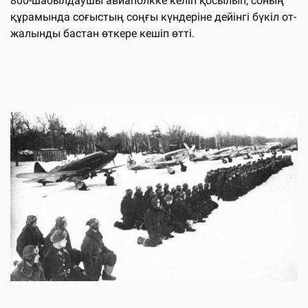
800-шабылдаушы авиаполкке келіп қосылып, соның
құрамында соғыстың соңғы күндеріне дейінгі бүкіл от-
жалынды бастан өткере кешіп өтті.