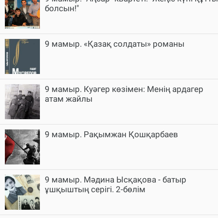
болсын!"
9 мамыр. «Қазақ солдаты» романы
9 мамыр. Куәгер көзімен: Менің ардагер
атам жайлы
9 мамыр. Рақымжан Қошқарбаев
9 мамыр. Мәдина Ысқақова - батыр
ұшқыштың серігі. 2-бөлім