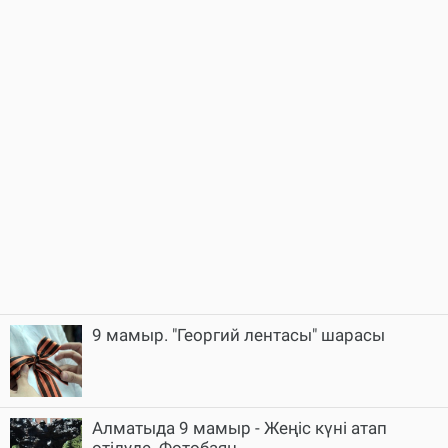
9 мамыр. "Георгий лентасы" шарасы
Алматыда 9 мамыр - Жеңіс күні атап
өтілуде. Фотобаян