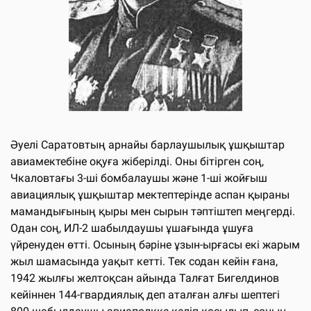
Әуелі Саратовтың арнайы барлаушылық ұшқыштар
авиамектебіне оқуға жіберілді. Оны бітірген соң,
Чкаловтағы 3-ші бомбалаушы және 1-ші жойғыш
авиациялық ұшқыштар мектептерінде аспан қыраны
мамандығының қыры мен сырын тәптіштеп меңгерді.
Одан соң, ИЛ-2 шабылдаушы ұшағында ұшуға
үйренуден өтті. Осының бәріне ұзын-ырғасы екі жарым
жыл шамасында уақыт кетті. Тек содан кейін ғана,
1942 жылғы желтоқсан айында Талғат Бигелдинов
кейіннен 144-гвардиялық деп аталған алғы шептегі