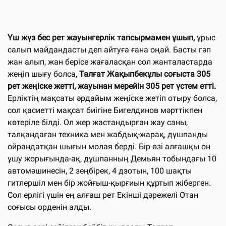
Үш жүз бес рет жауынгерлік тапсырмамен ұшып,
ұрыс
салып майдандасты деп айтуға ғана оңай. Басты гәп
жан алып, жан берісе жағаласқан сол жанталастарда
жеңіп шығу болса,
Талғат Жақыпбекұлы соғыста 305
рет жеңіске жетті, жауынан мерейін 305 рет үстем етті.
Ерліктің мақсаты әрдайым жеңіске жетіп отыру болса,
сол қасиетті мақсат биігіне Бигелдинов мәрттікпен
көтеріле білді. Ол жер жастандырған жау саны,
талқандаған техника мен жабдық-жарақ, дұшпанды
ойрандатқан шығын молая берді. Бір өзі алғашқы он
ұшу жорығында-ақ, дұшпанның Демьян тобындағы 10
автомәшинесін, 2 зеңбірек, 4 дзотын, 100 шақты
гитлершіл мен бір жойғыш-қырғиын құртып жіберген.
Сол ерлігі үшін ең алғаш рет Екінші дәрежелі Отан
соғысы орденін алды.