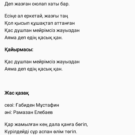
Деп жазған оюлап хаты бар.
Есіңе ал еркетай, жазғы таң
Қол қысып құшақтап аттанған
Қас дұшпан мейрімсіз жауыздан
Аяма деп едің қасық қан.
Қайырмасы:
Қас дұшпан мейрімсіз жауыздан
Аяма деп едің қасық қан.
Жас қазақ
сөзі: Ғабиден Мұстафин
әні: Рамазан Елебаев
Қар жамылған кең дала қанға бөгіп,
Күрілдейді сұр аспан өлім төгіп.