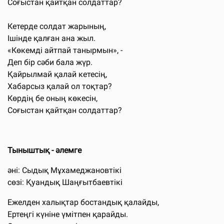
Соғыстан қайтқан солдаттар?
Кетерде солдат жарының,
Ішінде қалған ана жыл.
«Көкемді айтпай танырмын», -
Деп бір сәби бала жүр.
Қайрылмай қалай кетесің,
Хабарсыз қалай ол тоқтар?
Көрдің бе оның көкесін,
Соғыстан қайтқан солдаттар?
Тыныштық - әлемге
әні: Сыдық Мұхамеджановтікі
сөзі: Қуандық Шаңғытбаевтікі
Ежелден халықтар бостандық қалайды,
Ертеңгі күніне үмітпен қарайды.