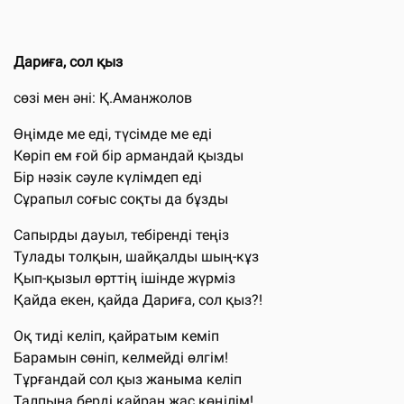
Дариға, сол қыз
сөзі мен әні: Қ.Аманжолов
Өңімде ме еді, түсімде ме еді
Көріп ем ғой бір армандай қызды
Бір нәзік сәуле күлімдеп еді
Сұрапыл соғыс соқты да бұзды
Сапырды дауыл, тебіренді теңіз
Тулады толқын, шайқалды шың-кұз
Қып-қызыл өрттің ішінде жүрміз
Қайда екен, қайда Дариға, сол қыз?!
Оқ тиді келіп, қайратым кеміп
Барамын сөніп, келмейді өлгім!
Тұрғандай сол қыз жаныма келіп
Талпына берді қайран жас көңілім!