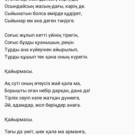
Осындайсың жасың-дағы, кәрің де.
Сыйынатын болса өмірде құдірет,
Сыйынар ем ана деген тәңірге.
Соғыс жұлып кетті үйінің тірегін,
Соғыс бұзды қуанышын, реңін.
Тұрды ана күйеуінен айырылып,
Тұрды құшып тек қана оның күрегін.
Қайырмасы.
Ақ сүті оның өтеусіз жай қала ма,
Борышты оған небір дарқан, дана да!
Тірлік сеуіп келе жатқан дүниеге,
Әй, адамдар, жол беріңдер анаға.
Қайырмасы.
Тағы да үміт, шек қала ма арманға,