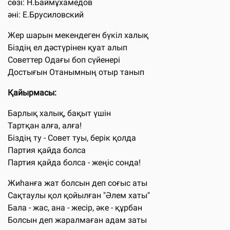
сөзі: Н.Баймұхамедов
әні: Е.Брусиловский
Жер шарын мекендеген бүкіл халық
Біздің ел дәстүрінен қуат алып
Советтер Одағы боп сүйенері
Достығын Отанымның отыр танып
Қайырмасы:
Барлық халық, бақыт үшін
Тартқан алға, алға!
Біздің ту - Совет туы, берік қолда
Партия қайда болса
Партия қайда болса - жеңіс сонда!
Жиһанға жат болсын деп соғыс аты
Сақтаулы қол қойылған "Әлем хаты"
Бала - жас, ана - жесір, әке - құрбан
Болсын деп жаралмаған адам заты