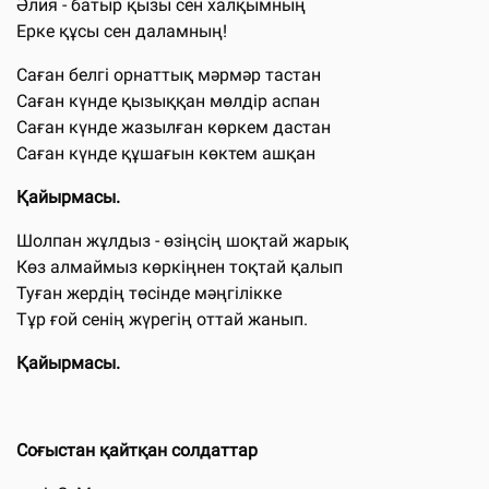
Әлия - батыр қызы сен халқымның
Ерке құсы сен даламның!
Саған белгі орнаттық мәрмәр тастан
Саған күнде қызыққан мөлдір аспан
Саған күнде жазылған көркем дастан
Саған күнде құшағын көктем ашқан
Қайырмасы.
Шолпан жұлдыз - өзіңсің шоқтай жарық
Көз алмаймыз көркіңнен тоқтай қалып
Туған жердің төсінде мәңгілікке
Тұр ғой сенің жүрегің оттай жанып.
Қайырмасы.
Соғыстан қайтқан солдаттар