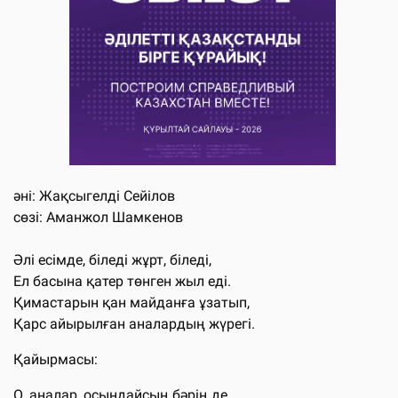
әні: Жақсыгелді Сейілов
сөзі: Аманжол Шамкенов
Әлі есімде, біледі жұрт, біледі,
Ел басына қатер төнген жыл еді.
Қимастарын қан майданға ұзатып,
Қарс айырылған аналардың жүрегі.
Қайырмасы:
О, аналар, осындайсың бәрің де,