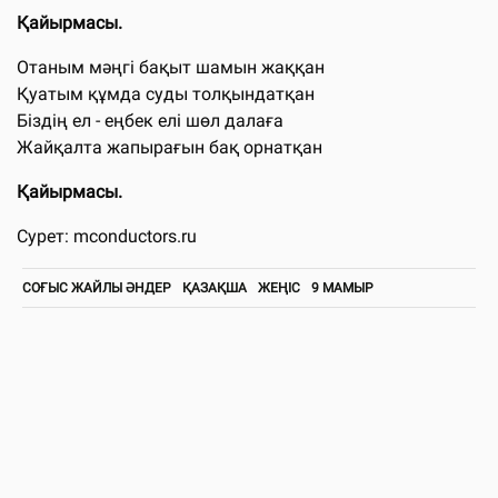
Қайырмасы.
Отаным мәңгі бақыт шамын жаққан
Қуатым құмда суды толқындатқан
Біздің ел - еңбек елі шөл далаға
Жайқалта жапырағын бақ орнатқан
Қайырмасы.
Сурет: mconductors.ru
СОҒЫС ЖАЙЛЫ ӘНДЕР
ҚАЗАҚША
ЖЕҢІС
9 МАМЫР