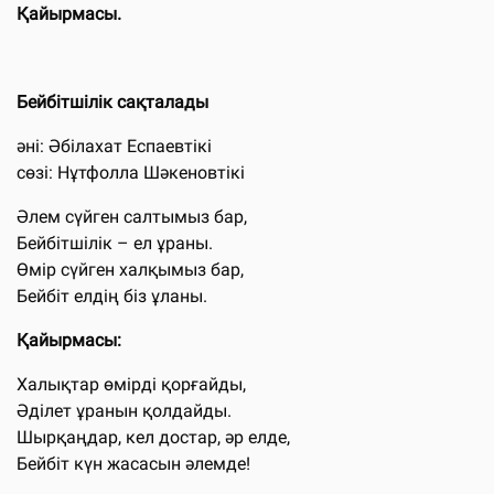
Қайырмасы.
Бейбітшілік сақталады
әні: Әбілахат Еспаевтікі
сөзі: Нұтфолла Шәкеновтікі
Әлем сүйген салтымыз бар,
Бейбітшілік – ел ұраны.
Өмір сүйген халқымыз бар,
Бейбіт елдің біз ұланы.
Қайырмасы:
Халықтар өмірді қорғайды,
Әділет ұранын қолдайды.
Шырқаңдар, кел достар, әр елде,
Бейбіт күн жасасын әлемде!