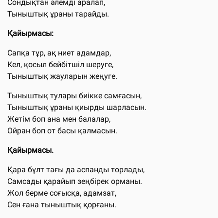
Сондықтан әлемді аралап,
Тыныштық ұраны тарайды.
Қайырмасы:
Сапқа тұр, ақ ниет адамдар,
Кел, қосыл бейбітшіл шеруге,
Тыныштық жауларын жеңуге.
Тыныштық тулары биікке самғасын,
Тыныштық ұраны қиырды шарласын.
Жетім боп ана мен балалар,
Ойран боп от басы қалмасын.
Қайырмасы.
Қара бұлт тағы да аспанды торлады,
Самсады қарайып зеңбірек орманы.
Жол берме соғысқа, адамзат,
Сен ғана тыныштық қорғаны.