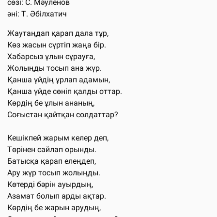
сөзі: С. Мәуленов
әні: Т. Әбілхатич
Жаутаңдап қарап дала тұр,
Көз жасын сүртіп жаңа бір.
Хабарсыз ұлын сұрауға,
Жолыңды тосып ана жүр.
Қанша үйдің ұрлап адамын,
Қанша үйде сөніп қалды оттар.
Көрдің бе ұлын ананың,
Соғыстан қайтқан солдаттар?
Кешікпей жарым келер деп,
Төрінен сайлап орынды.
Батысқа қарап елеңдеп,
Ару жүр тосып жолыңды.
Көтерді бәрін ауырдың,
Азамат болып арды ақтар.
Көрдің бе жарын арудың,