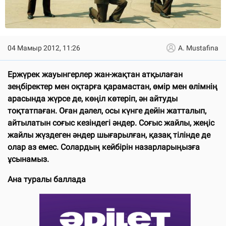
04 Мамыр 2012, 11:26
A. Mustafina
Ержүрек жауынгерлер жан-жақтан атқылаған
зеңбіректер мен оқтарға қарамастан, өмір мен өлімнің
арасында жүрсе де, көңіл көтеріп, ән айтуды
тоқтатпаған. Оған дәлел, осы күнге дейін жатталып,
айтылатын соғыс кезіндегі әндер. Соғыс жайлы, жеңіс
жайлы жүздеген әндер шығарылған, қазақ тілінде де
олар аз емес. Солардың кейбірін назарларыңызға
ұсынамыз.
Ана туралы баллада