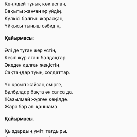
Көңілдей тұнық көк аспан,
Бақыты жанған әр үйдің.
Күлкісі балғын жарасқан,
Ұйқысы тыныш сәбидің.
Қайырмасы:
Әлі де туған жер үстін,
Кезіп жүр ағаш балдақтар.
Әкеден қалған жеңістің,
Сақтаңдар туын, солдаттар.
Үн қосып жайсаң өмірге,
Бұлбұлдар бақта ән салса да.
Жазылмай жүрген көңілде,
Жара бар әлі қаншама.
Қайырмасы.
Қыздардың үміт, тағдыры,