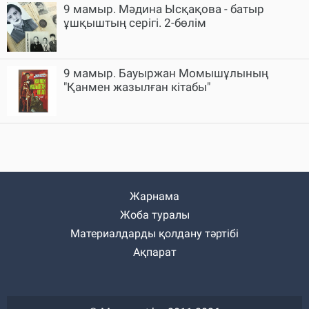
9 мамыр. Мәдина Ысқақова - батыр
ұшқыштың серігі. 2-бөлім
9 мамыр. Бауыржан Момышұлының
"Қанмен жазылған кітабы"
Жарнама
Жоба туралы
Материалдарды қолдану тәртібі
Ақпарат