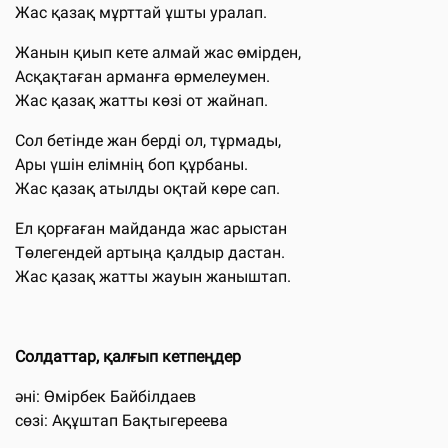
Жас қазақ мұрттай ұшты уралап.
Жанын қиып кете алмай жас өмірден,
Асқақтаған арманға өрмелеумен.
Жас қазақ жатты көзі от жайнап.
Сол бетінде жан берді ол, тұрмады,
Ары үшін елімнің боп құрбаны.
Жас қазақ атылды оқтай көре сап.
Ел қорғаған майданда жас арыстан
Төлегендей артыңа қалдыр дастан.
Жас қазақ жатты жауын жаныштап.
Солдаттар, қалғып кетпеңдер
әні: Өмірбек Байбілдаев
сөзі: Ақұштап Бақтыгереева