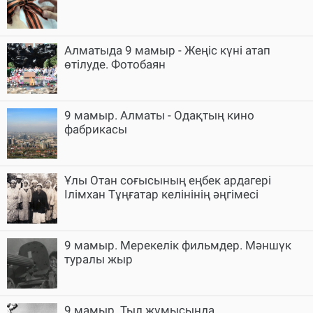
Алматыда 9 мамыр - Жеңіс күні атап
өтілуде. Фотобаян
9 мамыр. Алматы - Одақтың кино
фабрикасы
Ұлы Отан соғысының еңбек ардагері
Ілімхан Тұңғатар келінінің әңгімесі
9 мамыр. Мерекелік фильмдер. Мәншүк
туралы жыр
9 мамыр. Тыл жұмысында