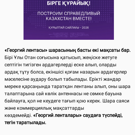
«Георгий лентасы» шарасының басты екі мақсаты бар.
Бірі Ұлы Отан соғысына қатысып, жеңіске жетуге
септігін тигізген ардагерлерді еске алып, оларды
ардақ тұту болса, екіншісі қоғам назарын ардагерлер
мәселесіне аудару болып табылады. Ерікті жандар
мереке қарсаңында таратқан лентаны алып, оны шара
талаптарына сай көлік антеннасы не сөмке бауына
байлауға, қол не кеудеге тағып қою керек. Шара саяси
және коммерциялық мақсаттарды
көздемейді.
«Георгий ленталары» саудаға түспейді,
тегін таратылады.