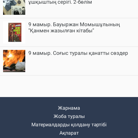
ұшқыштың серігі. 2-бөлім
9 мамыр. Бауыржан Момышұлының
"Қанмен жазылған кітабы"
9 мамыр. Соғыс туралы қанатты сөздер
Жарнама
Жоба туралы
Материалдарды қолдану тәртібі
Ақпарат