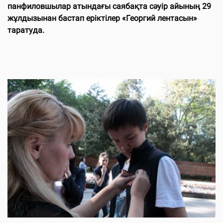
панфиловшылар атындағы саябақта сәуір айының 29
жұлдызынан бастап еріктілер «Георгий лентасын»
таратуда.