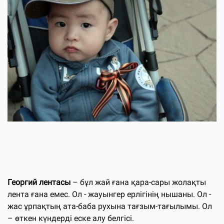
Георгий лентасы
– бұл жай ғана қара-сары жолақты
лента ғана емес. Ол - жауынгер ерлігінің нышаны. Ол -
жас ұрпақтың ата-баба рухына тағзым-тағылымы. Ол
– өткен күндерді еске алу белгісі.