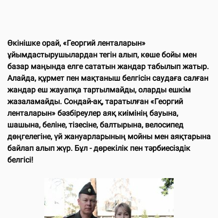
Өкінішке орай, «Георгий ленталарын»
ұйымдастырушылардан тегін алып, көше бойы мен
базар маңында елге сататын жандар табылып жатыр.
Алайда, құрмет пен мақтаныш белгісін саудаға салған
жандар еш жауапқа тартылмайды, оларды ешкім
жазаламайды. Сондай-ақ, таратылған «Георгий
ленталарын» бәзбіреулер аяқ киімінің бауына,
шашына, беліне, тізесіне, балтырына, велосипед
дөңгелегіне, үй жануарларының мойны мен аяқтарына
байлап алып жүр. Бұл - дөрекілік пен тәрбиесіздік
белгісі!