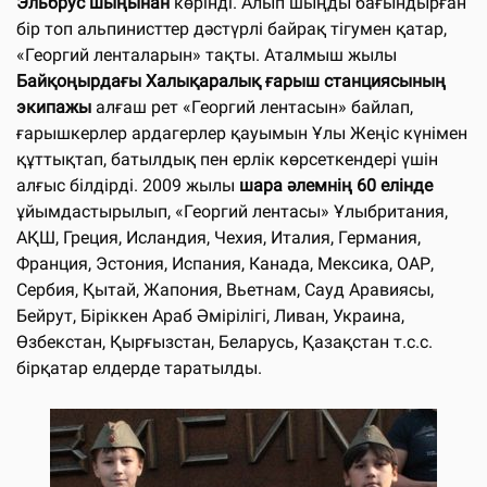
Эльбрус шыңынан
көрінді. Алып шыңды бағындырған
бір топ альпинисттер дәстүрлі байрақ тігумен қатар,
«Георгий ленталарын» тақты. Аталмыш жылы
Байқоңырдағы Халықаралық ғарыш станциясының
экипажы
алғаш рет «Георгий лентасын» байлап,
ғарышкерлер ардагерлер қауымын Ұлы Жеңіс күнімен
құттықтап, батылдық пен ерлік көрсеткендері үшін
алғыс білдірді. 2009 жылы
шара әлемнің 60 елінде
ұйымдастырылып, «Георгий лентасы» Ұлыбритания,
АҚШ, Греция, Исландия, Чехия, Италия, Германия,
Франция, Эстония, Испания, Канада, Мексика, ОАР,
Сербия, Қытай, Жапония, Вьетнам, Сауд Аравиясы,
Бейрут, Біріккен Араб Әмірілігі, Ливан, Украина,
Өзбекстан, Қырғызстан, Беларусь, Қазақстан т.с.с.
бірқатар елдерде таратылды.