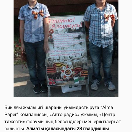
Биылғы жылы игі шараны ұйымдастыруға “Alma
Paper” компаниясы, «Авто радио» ұжымы, «Центр
тяжести» форумының белсенділері мен еріктілері ат
салысты.
Алматы қаласындағы 28 гвардияшы