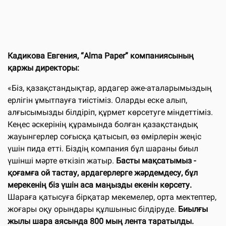
Кадикова Евгения, “Alma Paper” компаниясының
қаржы директоры:
«Біз, қазақстандықтар, ардагер әже-аталарымыздың
ерлігін ұмытпауға тиістіміз. Оларды еске алып,
алғысымызды білдіріп, құрмет көрсетуге міндеттіміз.
Кеңес әскерінің құрамында болған қазақстандық
жауынгерлер соғысқа қатысып, өз өмірлерін жеңіс
үшін пида етті. Біздің компания бұл шараны биыл
үшінші мәрте өткізіп жатыр.
Басты мақсатымыз -
қоғамға ой тастау, ардагерлерге жәрдемдесу, бұл
мерекенің біз үшін аса маңызды екенін көрсету.
Шараға қатысуға бірқатар мекемелер, орта мектептер,
жоғары оқу орындары құлшыныс білдіруде.
Биылғы
жылы шара аясында 800 мың лента таратылды.