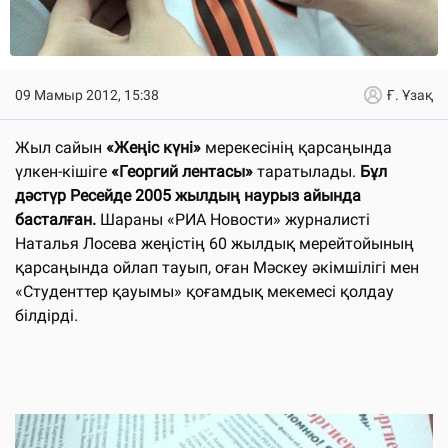
09 Мамыр 2012, 15:38
Ғ. Ұзақ
Жыл сайын
«Жеңіс күні»
мерекесінің қарсаңында
үлкен-кішіге
«Георгий лентасы»
таратылады.
Бұл
дәстүр Ресейде 2005 жылдың наурыз айында
басталған.
Шараны «РИА Новости» журналисті
Наталья Лосева жеңістің 60 жылдық мерейтойының
қарсаңында ойлап тауып, оған Мәскеу әкімшілігі мен
«Студенттер қауымы» қоғамдық мекемесі қолдау
білдірді.