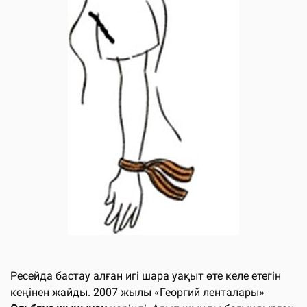
Ресейда бастау алған игі шара уақыт өте келе етегін
кеңінен жайды. 2007 жылы «Георгий ленталары»