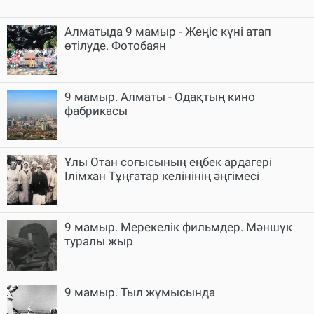
Алматыда 9 мамыр - Жеңіс күні атап
өтілуде. Фотобаян
9 мамыр. Алматы - Одақтың кино
фабрикасы
Ұлы Отан соғысының еңбек ардагері
Ілімхан Тұңғатар келінінің әңгімесі
9 мамыр. Мерекелік фильмдер. Мәншүк
туралы жыр
9 мамыр. Тыл жұмысында