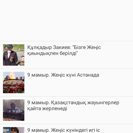
Құлқадыр Закиев: "Бізге Жеңіс
қиындықпен берілді"
9 мамыр. Жеңіс күні Астанада
9 мамыр. Қазақстандық жауынгерлер
қайта жерленеді
9 мамыр. Жеңіс күніндегі игі іс