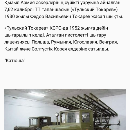
Қызыл Армия әскерлерінің сүйікті ұаруына айналған
7,62 калибрлі ТТ тапаншасын («Тульский Токарев»)
1930 жылы Федор Васильевич Токарев жасап шықты.
«Тульский Токарев» КСРО-да 1952 жылға дейін
шығарылып келді. Аталған пистолетті шығару
лицензиясы Польша, Румыния, Югославия, Венгрия,
Қытай және Солтүстік Корея елдеріне сатылды.
"Катюша"