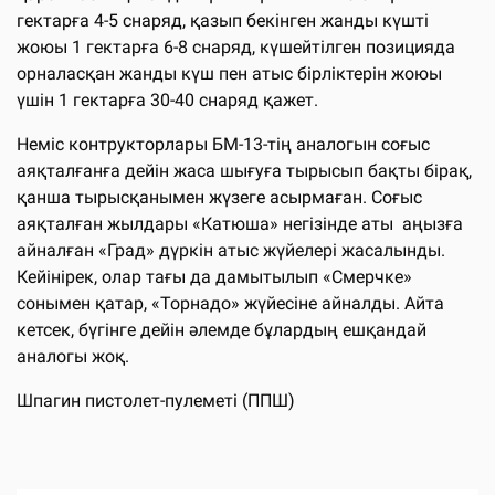
гектарға 4-5 снаряд, қазып бекінген жанды күшті
жоюы 1 гектарға 6-8 снаряд, күшейтілген позицияда
орналасқан жанды күш пен атыс бірліктерін жоюы
үшін 1 гектарға 30-40 снаряд қажет.
Неміс контрукторлары БМ-13-тің аналогын соғыс
аяқталғанға дейін жаса шығуға тырысып бақты бірақ,
қанша тырысқанымен жүзеге асырмаған. Соғыс
аяқталған жылдары «Катюша» негізінде аты аңызға
айналған «Град» дүркін атыс жүйелері жасалынды.
Кейінірек, олар тағы да дамытылып «Смерчке»
сонымен қатар, «Торнадо» жүйесіне айналды. Айта
кетсек, бүгінге дейін әлемде бұлардың ешқандай
аналогы жоқ.
Шпагин пистолет-пулеметі (ППШ)