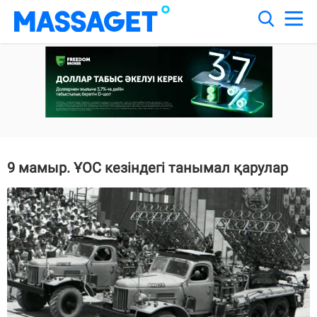
9 мамыр. ҰОС кезіндегі танымал қарулар