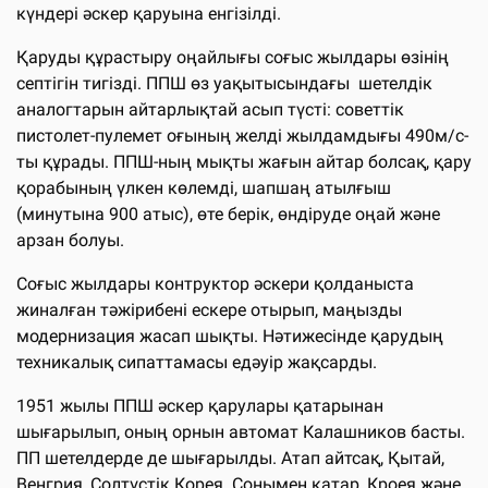
күндері әскер қаруына енгізілді.
Қаруды құрастыру оңайлығы соғыс жылдары өзінің
септігін тигізді. ППШ өз уақытысындағы шетелдік
аналогтарын айтарлықтай асып түсті: советтік
пистолет-пулемет оғының желді жылдамдығы 490м/с-
ты құрады. ППШ-ның мықты жағын айтар болсақ, қару
қорабының үлкен көлемді, шапшаң атылғыш
(минутына 900 атыс), өте берік, өндіруде оңай және
арзан болуы.
Соғыс жылдары контруктор әскери қолданыста
жиналған тәжірибені ескере отырып, маңызды
модернизация жасап шықты. Нәтижесінде қарудың
техникалық сипаттамасы едәуір жақсарды.
1951 жылы ППШ әскер қарулары қатарынан
шығарылып, оның орнын автомат Калашников басты.
ПП шетелдерде де шығарылды. Атап айтсақ, Қытай,
Венгрия, Солтүстік Корея. Сонымен қатар, Кроея және