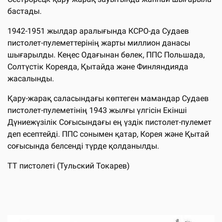
бастады.
1942-1951 жылдар аралығында КСРО-да Судаев
пистолет-пулеметтерінің жарты миллион данасы
шығарылды. Кеңес Одағынан бөлек, ППС Польшада,
Солтүстік Кореяда, Қытайда және Финляндияда
жасалынды.
Қару-жарақ саласындағы көптеген мамандар Судаев
пистолет-пулеметінің 1943 жылғы үлгісін Екінші
Дүниежүзілік Соғысындағы ең үздік пистолет-пулемет
деп есептейді. ППС сонымен қатар, Корея және Қытай
соғысында белсенді түрде қолданылды.
ТТ пистолеті (Тульский Токарев)