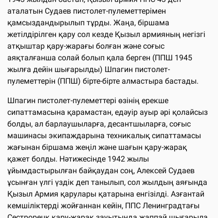
аталатын Судаев пистолет-пулеметтерімен
қамсыздандырылып тұрды. Жаңа, біршама
жетілдірілген қару сол кезде Қызыл армияның негізгі
атқыштар қару-жарағы болған және соғыс
аяқталғанша солай болып қала берген (ППШ 1945
жылға дейін шығарылды) Шпагин пистолет-
пулеметтерін (ППШ) бірте-бірте алмастыра бастады.
Шпагин пистолет-пулеметтері өзінің ерекше
сипаттамасына қарамастан, едәуір ауыр әрі қолайсыз
болды, ал барлаушыларға, десантшыларға, соғыс
машинасы экипаждарына техникалық сипаттамасы
жағынан біршама жеңіл және шағын қару-жарақ
қажет болды. Нәтижесінде 1942 жылы
ұйымдастырылған байқаудан соң, Алексей Судаев
ұсынған үлгі үздік деп танылып, сол жылдың аяғында
Қызыл Армия қарулары қатарына енгізілді. Азғантай
кемшіліктерді жойғаннан кейін, ППС Ленинградтағы
Сестрорецк қару-жарақ зауытында жаппай шығарыла