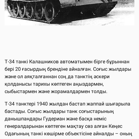
Т-34 танкі Калашников автоматымен бірге бұрыннан
бері 20 ғасырдың брендіне айналған. Соғыс жылдары
және ол аяқталғаннан соң да танктің әскери
қолданысы тарихы көптеген аңыздармен,
сыбыстармен және жорамалдармен толды.
Т-34 танктері 1940 жылдан бастап жаппай шығарыла
бастады. Соғыс жылдары танк соғыстарының
данышпандары Гудериан және басқа неміс
генералдарынан көптеген мақтау сөз алған Кеңес
Одағының танкі көшірме объектісіне айналды – оның