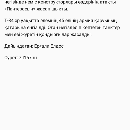
негізінде неміс конструкторлары өздерінің атақты
«Пантерасын» жасап шықты.
Т-34 әр уақытта әлемнің 45 елінің армия қаруының
қатарына енгізілді. Оған негізделіп көптеген танктер
мен өзі жүретін қондырғылар жасалды.
Дайындаған: Ерғали Елдос
Сурет: zil157.ru