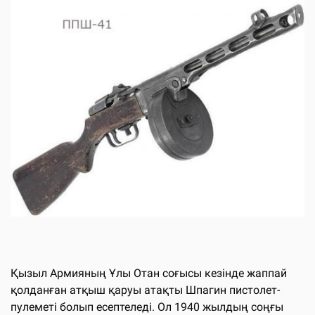
Қызыл Армияның Ұлы Отан соғысы кезінде жаппай
қолданған атқыш қаруы атақты Шпагин пистолет-
пулеметі болып есептеледі. Ол 1940 жылдың соңғы