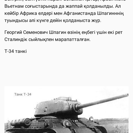
Вьетнам соғыстарында да жаппай қолданылды. Ал
кейбір Африка елдері мен Афганистанда Шпагинннің
туындысы әлі күнге дейін қолданыста жүр.
Георгий Семенович Шпагин өзінің еңбегі үшін екі рет
Сталиндік сыйлықпен марапатталған.
Т-34 танкі