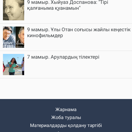
9 мамыр. Хыйуаз Доспанова: "Тірі
қалғаныма қуанамын"
9 мамыр. Ұлы Отан соғысы жайлы кеңестік
кинофильмдер
7 мамыр. Арулардың тілектері
Жарнама
Жоба туралы
Материалдарды қолдану тәртібі