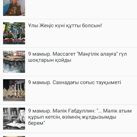
Ұлы Жеңіс күні құтты болсын!
9 мамыр. Массагет "Мәңгілік алауға" гүл
шоқтарын қойды
9 мамыр. Cахнадағы соғыс тауқыметі
9 мамыр. Мәлік Ғабдуллин: "... Мәлік атым
құрып кетсін, өзімнің жұлдызымды
берем"