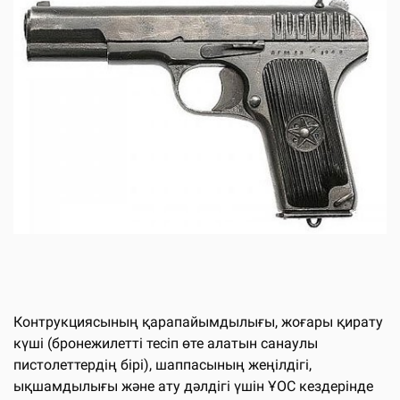
Контрукциясының қарапайымдылығы, жоғары қирату
күші (бронежилетті тесіп өте алатын санаулы
пистолеттердің бірі), шаппасының жеңілдігі,
ықшамдылығы және ату дәлдігі үшін ҰОС кездерінде