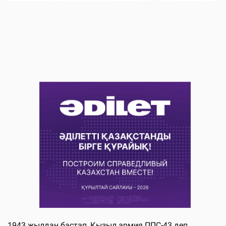
1943 жылдан бастап, Қызыл армия ППС-43 деп