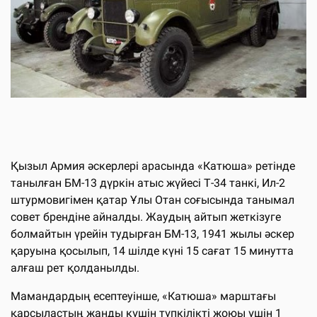
Қызыл Армия әскерлері арасында «Катюша» ретінде
танылған БМ-13 дүркін атыс жүйесі Т-34 танкі, Ил-2
штурмовигімен қатар Ұлы Отан соғысында танымал
совет брендіне айналды. Жаудың айтып жеткізуге
болмайтын үрейін тудырған БМ-13, 1941 жылы әскер
қаруына қосылып, 14 шілде күні 15 сағат 15 минутта
алғаш рет қолданылды.
Мамандардың есептеуінше, «Катюша» марштағы
қарсыластың жанды күшін түпкілікті жоюы үшін 1