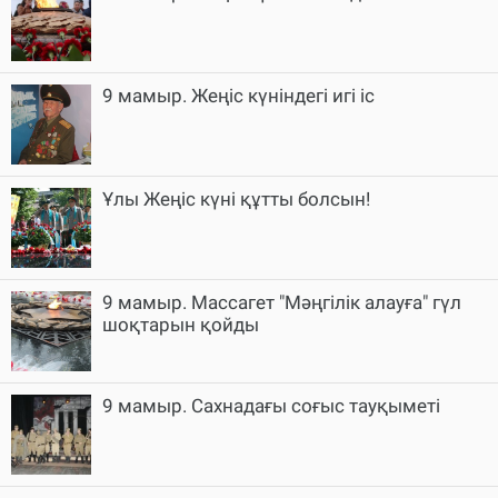
9 мамыр. Жеңіс күніндегі игі іс
Ұлы Жеңіс күні құтты болсын!
9 мамыр. Массагет "Мәңгілік алауға" гүл
шоқтарын қойды
9 мамыр. Cахнадағы соғыс тауқыметі