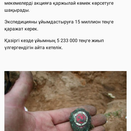
мекемелерді акцияға қаржылай көмек көрсетуге
шақырады.
Экспедицияны ұйымдастыруға 15 миллион теңге
қаражат керек.
Қазіргі кезде ұйымның 5 233 000 теңге жиып
үлгергендігін айта кетелік.