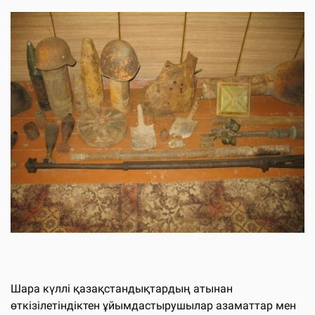
Шара күллі қазақстандықтардың атынан
өткізілетіндіктен ұйымдастырушылар азаматтар мен