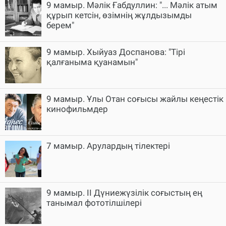
9 мамыр. Мәлік Ғабдуллин: "... Мәлік атым
құрып кетсін, өзімнің жұлдызымды
берем"
9 мамыр. Хыйуаз Доспанова: "Тірі
қалғаныма қуанамын"
9 мамыр. Ұлы Отан соғысы жайлы кеңестік
кинофильмдер
7 мамыр. Арулардың тілектері
9 мамыр. ІІ Дүниежүзілік соғыстың ең
танымал фототілшілері