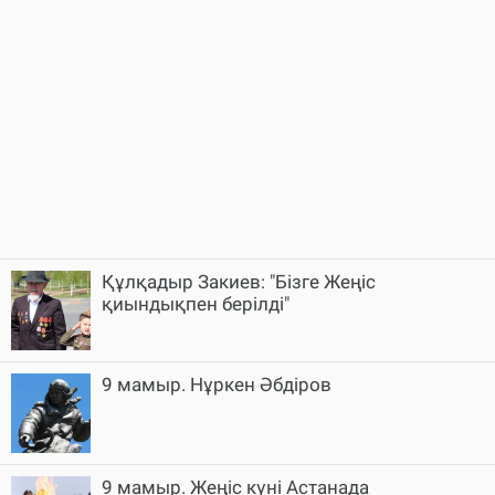
Құлқадыр Закиев: "Бізге Жеңіс
қиындықпен берілді"
9 мамыр. Нұркен Әбдіров
9 мамыр. Жеңіс күні Астанада