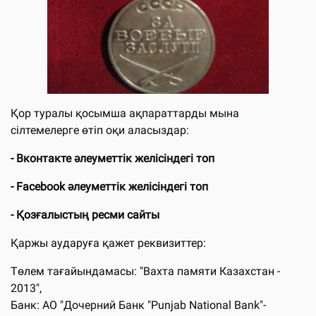
Қор туралы қосымша ақпараттарды мына
сілтемелерге өтіп оқи аласыздар:
- Вконтакте әлеуметтік желісіндегі топ
- Facebook әлеуметтік желісіндегі топ
- Қозғалыстың ресми сайты
Қаржы аударуға қажет реквизиттер:
Төлем тағайындамасы: "Вахта памяти Казахстан -
2013",
Банк: АО "Дочерний Банк "Punjab National Bank"-