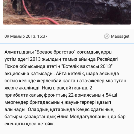
09 Мамыр 2013, 15:37
Massaget
Алматыдағы "Боевое братство" қоғамдық қоры
үстіміздегі 2013 жылдың тамыз айында Ресейдегі
Псков облысында өтетін "Естелік вахтасы 2013"
акциясына қатысады. Айта кетелік, шара аясында
соғыс кезінде жерленбай қалған ата-әжелеріміз туған
жерге әкелінеді. Нақтырақ айтқанда, 2
приибалтикалық фронттың 22-армиясының 54-ші
мергендер бригадасының жауынгерлері қазып
алынады. Олардың қатарында Кеңес одағының
батыры қазақстандық Әлия Молдағұлованың да бар
екендігін қоса кетейік.