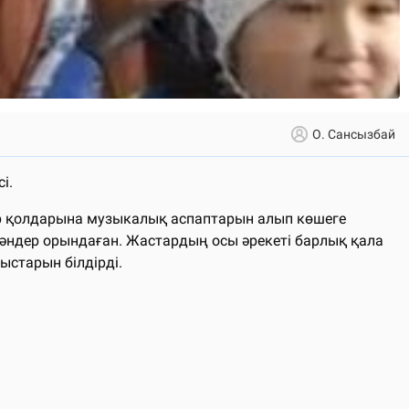
О. Сансызбай
і.
ттер қолдарына музыкалық аспаптарын алып көшеге
әндер орындаған. Жастардың осы әрекеті барлық қала
ыстарын білдірді.