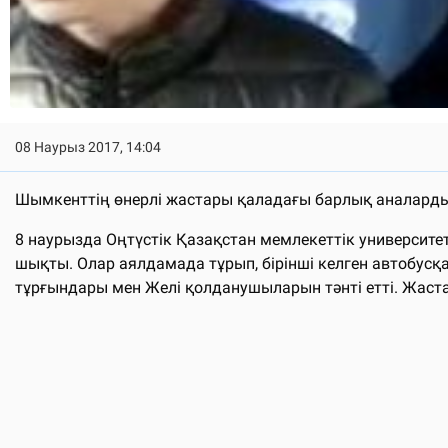
08 Наурыз 2017, 14:04
Шымкенттің өнерлі жастары қаладағы барлық аналарды
8 наурызда Оңтүстік Қазақстан мемлекеттік университе
шықты. Олар аялдамада тұрып, бірінші келген автобус
тұрғындары мен Желі қолданушыларын тәнті етті. Жаст