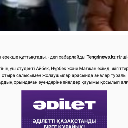
 ерекше құттықтады, - деп хабарлайды
Tengrinews.kz
тілшіс
тінің үш студенті Айбек, Нұрбек және Мағжан есімді жігі
қа отыра салысымен жолаушылар арасында аналар туралы 
ардың орындаған әуендеріне әйелдер қауымы қосылып алғ