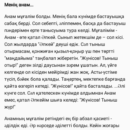
Менің анам...
Анам мұғалім болды. Менің бала күнімде бастауышқа
сабақ берді. Сол себепті, əліппемен, басқа да бастауыш
пəндерімен ерте танысуыма тура келді. Мұғалімім -
Анам - өте қатал Əпкей. Сынып жетекшім де – сол кісі.
Сол жылдарда "Əпкей" деуші едік. Сəл тыныш
отырмасам, қонжиған қызыл-қоңыр үш пен төртті
"маңдайыма" таңбалап жіберетін. "Жүнісов! Тыныш
отыр!" деген зілді даусынан зəрем ұшатын. Ал, үйге
келгенде ол кісіден мейірімді жан жоқ. Асты-үстіме
түсіп, бəйек бола қалады. Таңертең, мектепке барғанда
қайта өзгеріп кетеді. "Жүнісов!" қайта басталады. ...Əлі
күнге сол. Сəл қателескен күнімде алдымнан Анам
емес, қатал Əпкейім шыға келеді: "Жүнісов! Тыныш
жүр!"
Анамның мұғалім ретіндегі ең бір абзал қасиеті -
əділдік еді. Əр нəрседе əділетті болды. Кейін жоғары