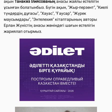
ақын
Танакөз Ілиясованың
анасы жайлы естелігін
ұсынған болатынбыз. Бүгін ақын, "Жыр-перзент", "Киелі
түндердің дұғасы", "Хауас", "Ғаусар", "Жүрек
маусымдары", "Энтелехия" кітаптарының авторы
Ерлан Жүністің анасы жөніндегі шағын естелігін
жариялап отырмыз.