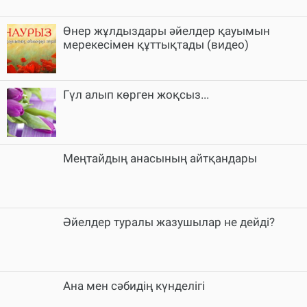
Өнер жұлдыздары әйелдер қауымын
мерекесімен құттықтады (видео)
Гүл алып көрген жоқсыз...
Меңтайдың анасының айтқандары
Әйелдер туралы жазушылар не дейді?
Ана мен сәбидің күнделігі