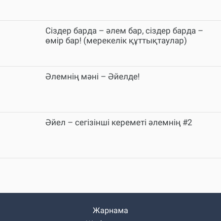
Сіздер барда – әлем бар, сіздер барда –
өмір бар! (мерекелік құттықтаулар)
Әлемнің мәні – Әйелде!
Әйел – сегізінші кереметі әлемнің #2
Жарнама