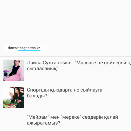
Ләйлә Сұлтанқызы: "Массагетте сөйлесейік,
сырласайық"
Спортшы қыздарға не сыйлауға
болады?
"Мейрам" мен "мереке" сөздерін қалай
ажыратамыз?