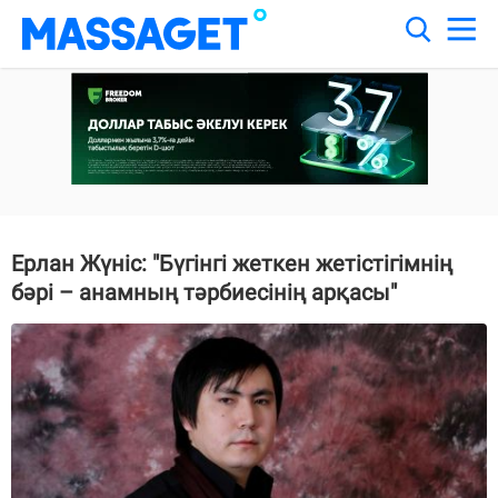
Ерлан Жүніс: "Бүгінгі жеткен жетістігімнің
бәрі – анамның тәрбиесінің арқасы"