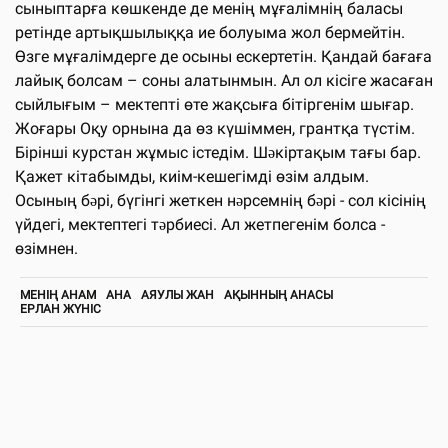
сыныптарға көшкенде де менің мұғалімнің баласы
ретінде артықшылыққа ие болуыма жол бермейтін.
Өзге мұғалімдерге де осыны ескертетін. Қандай бағаға
лайық болсам – соны алатынмын. Ал ол кісіге жасаған
сыйлығым – мектепті өте жақсыға бітіргенім шығар.
Жоғары Оқу орнына да өз күшіммен, грантқа түстім.
Бірінші курстан жұмыс істедім. Шəкіртақым тағы бар.
Қажет кітабымды, киім-кешегімді өзім алдым.
Осының бəрі, бүгінгі жеткен нəрсемнің бəрі - сол кісінің
үйдегі, мектептегі тəрбиесі. Ал жетпегенім болса -
өзімнен.
МЕНІҢ АНАМ
АНА
АЯУЛЫ ЖАН
АҚЫННЫҢ АНАСЫ
ЕРЛАН ЖҮНІС