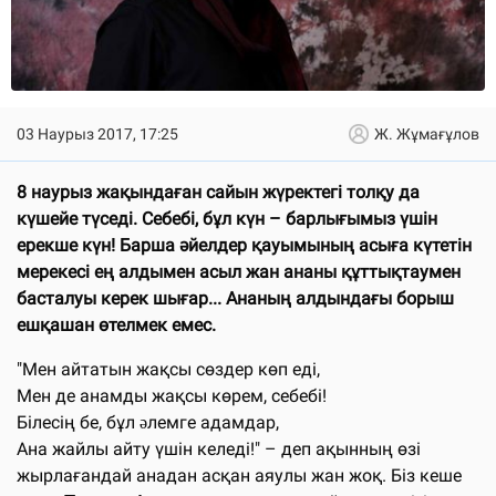
03 Наурыз 2017, 17:25
Ж. Жұмағұлов
8 наурыз жақындаған сайын жүректегі толқу да
күшейе түседі. Себебі, бұл күн – барлығымыз үшін
ерекше күн! Барша әйелдер қауымының асыға күтетін
мерекесі ең алдымен асыл жан ананы құттықтаумен
басталуы керек шығар... Ананың алдындағы борыш
ешқашан өтелмек емес.
"Мен айтатын жақсы сөздер көп еді,
Мен де анамды жақсы көрем, себебі!
Білесің бе, бұл əлемге адамдар,
Ана жайлы айту үшін келеді!" – деп ақынның өзі
жырлағандай анадан асқан аяулы жан жоқ. Біз кеше