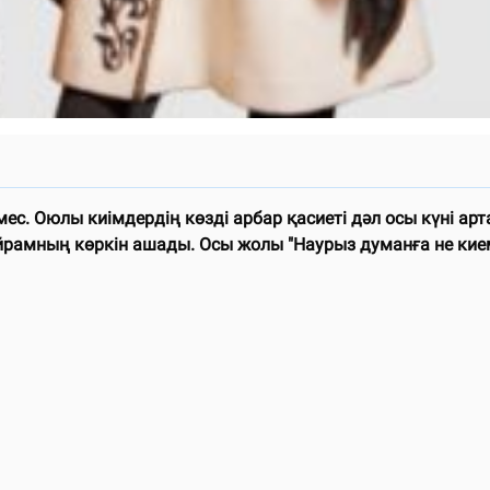
ес. Оюлы киімдердің көзді арбар қасиеті дәл осы күні арта
амның көркін ашады. Осы жолы "Наурыз думанға не киемі