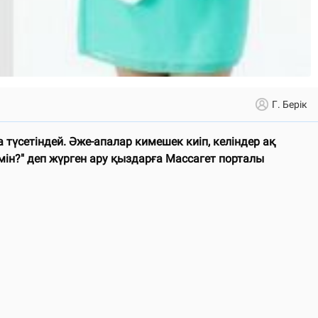
Г. Берік
 түсетіндей. Әже-апалар кимешек киіп, келіндер ақ
н?" деп жүрген ару қыздарға Массагет порталы