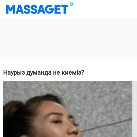
Наурыз думанда не киеміз?