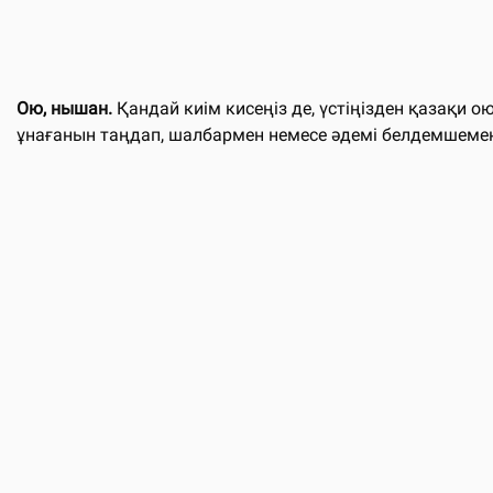
Ою, нышан.
Қандай киім кисеңіз де, үстіңізден қазақи о
ұнағанын таңдап, шалбармен немесе әдемі белдемшемен