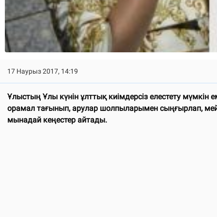
17 Наурыз 2017, 14:19
Ұлыстың Ұлы күнін ұлттық киімдерсіз елестету мүмкін ем
орамал тағынып, арулар шолпыларымен сыңғырлап, мейр
мынадай кеңестер айтады.