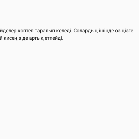
ейделер көптеп таралып келеді. Солардың ішінде өзіңізге
кисеңіз де артық етпейді.