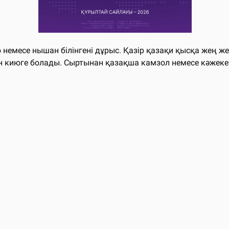
ю немесе нышан білінгені дұрыс. Қазір қазақи қысқа жең ж
 киюге болады. Сыртынан қазақша камзол немесе кәжекей 