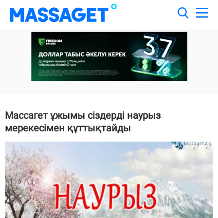
Массагет ұжымы сіздерді наурыз
мерекесімен құттықтайды