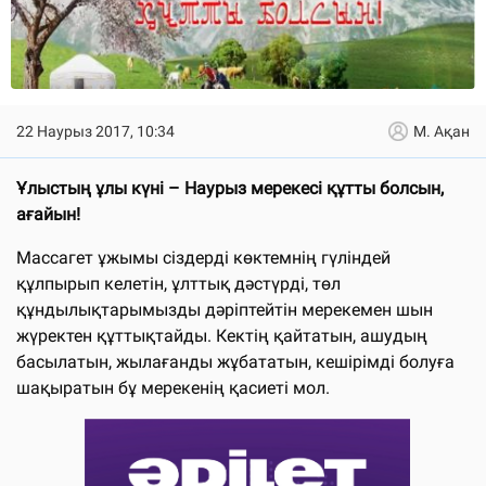
22 Наурыз 2017, 10:34
М. Ақан
Ұлыстың ұлы күні – Наурыз мерекесі құтты болсын,
ағайын!
Массагет ұжымы сіздерді көктемнің гүліндей
құлпырып келетін, ұлттық дәстүрді, төл
құндылықтарымызды дәріптейтін мерекемен шын
жүректен құттықтайды. Кектің қайтатын, ашудың
басылатын, жылағанды жұбататын, кешірімді болуға
шақыратын бұ мерекенің қасиеті мол.