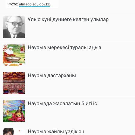
Ұлыс күні дүниеге келген ұлылар
Наурыз мерекесі туралы аңыз
Наурыз дастарханы
Наурызда жасалатын 5 игі іс
Наурыз жайлы үздік ән