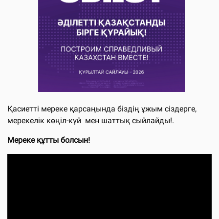
Қасиетті мереке қарсаңында біздің ұжым сіздерге,
мерекелік көңіл-күй мен шаттық сыйлайды!.
Мереке құтты болсын!