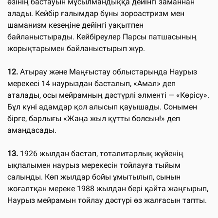
өзінің бастауын мұсылмандыққа дейінгі заманнан
алады. Кейбір ғалымдар бұны зороастризм мен
шаманизм кезеңіне дейінгі уақытпен
байланыстырады. Кейбіреулер Парсы патшасының
жорықтарымен байланыстырып жүр.
12.
Атырау және Маңғыстау облыстарында Наурыз
мерекесі 14 наурыздан басталып, «Амал» деп
аталады, осы мейрамның дәстүрлі элменті — «Көрісу».
Бұл күні адамдар қол алысып қауышады. Сонымен
бірге, барлығы «Жаңа жыл құтты болсын!» деп
амандасады.
13.
1926 жылдан бастап, тоталитарлық жүйенің
ықпалымен наурыз мерекесін тойлауға тыйым
салынды. Көп жылдар бойы ұмытылып, сынын
жоғалтқан мереке 1988 жылдан бері қайта жаңғырып,
Наурыз мейрамын тойлау дәстүрі өз жалғасын тапты.