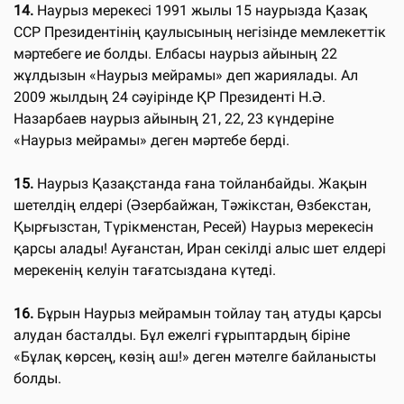
14.
Наурыз мерекесі 1991 жылы 15 наурызда Қазақ
ССР Президентінің қаулысының негізінде мемлекеттік
мәртебеге ие болды. Елбасы наурыз айының 22
жұлдызын «Наурыз мейрамы» деп жариялады. Ал
2009 жылдың 24 сәуірінде ҚР Президенті Н.Ә.
Назарбаев наурыз айының 21, 22, 23 күндеріне
«Наурыз мейрамы» деген мәртебе берді.
15.
Наурыз Қазақстанда ғана тойланбайды. Жақын
шетелдің елдері (Әзербайжан, Тәжікстан, Өзбекстан,
Қырғызстан, Түрікменстан, Ресей) Наурыз мерекесін
қарсы алады! Ауғанстан, Иран секілді алыс шет елдері
мерекенің келуін тағатсыздана күтеді.
16.
Бұрын Наурыз мейрамын тойлау таң атуды қарсы
алудан басталды. Бұл ежелгі ғұрыптардың біріне
«Бұлақ көрсең, көзің аш!» деген мәтелге байланысты
болды.