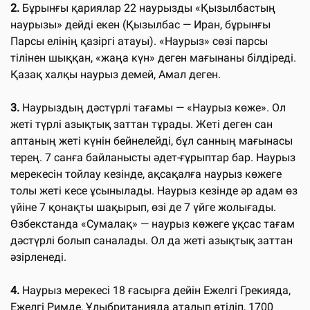
2.
Бұрынғы қариялар 22 наурызды «Қызылбастың
наурызы» дейді екен (Қызылбас — Иран, бұрынғы
Парсы елінің қазіргі атауы). «Наурыз» сөзі парсы
тілінен шыққан, «жаңа күн» деген мағынаны білдіреді.
Қазақ халқы наурыз демей, Амал деген.
3.
Наурыздың дәстүрлі тағамы — «Наурыз көже». Ол
жеті түрлі азықтық заттан тұрады. Жеті деген сан
аптаның жеті күнін бейнелейді, бұл санның мағынасы
терең. 7 санға байланысты әдет-ғұрыптар бар. Наурыз
мерекесін тойлау кезінде, ақсақалға наурыз көжеге
толы жеті кесе ұсынылады. Наурыз кезінде әр адам өз
үйіне 7 қонақты шақырып, өзі де 7 үйге жолығады.
Өзбекстанда «Сумалақ» — наурыз көжеге ұқсас тағам
дәстүрлі болып саналады. Ол да жеті азықтық заттан
әзірленеді.
4.
Наурыз мерекесі 18 ғасырға дейін Ежелгі Грекияда,
Ежелгі Римде, Ұлыбританияда аталып өтіліп, 1700