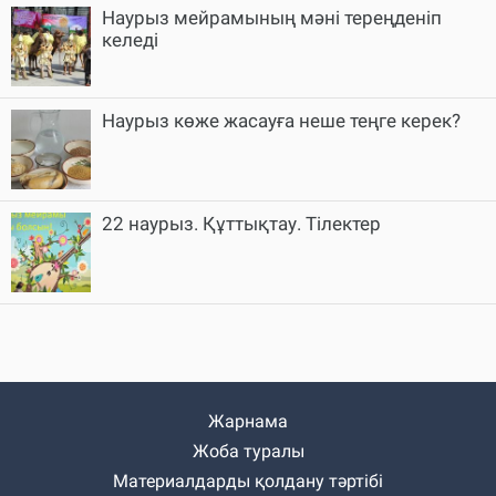
Наурыз мейрамының мәні тереңденіп
келеді
Наурыз көже жасауға неше теңге керек?
22 наурыз. Құттықтау. Тілектер
Жарнама
Жоба туралы
Материалдарды қолдану тәртібі