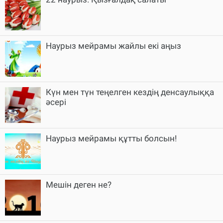
Наурыз мейрамы жайлы екі аңыз
Күн мен түн теңелген кездің денсаулыққа
әсері
Наурыз мейрамы құтты болсын!
Мешін деген не?