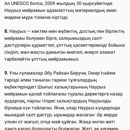
Ал UNESCO болса, 2009 жылдың 30 қыркүйегінде
Наурыз мейрамын адамзаттың материалдық емес
мәдени мұра тізіміне кіргізді.
8.
Наурыз — көктем мен еңбектің, достық пен бірліктің
мейрамы болумен бірге, халқымыздың салт-
дәстүрлерін құрметтеп, ұлттық қасиеттерімізді бойына
сіңіріп, жан-жақты дамыған өнегелі, өнерлі азамат
тәрбелейтін ұлттық мейрамымыз.
9.
Ұлы ғұламалар Әбу Райхан Бируни, Омар Һайям
тәрізді әлем таныған тарихи тұлғалардың
еңбектеріндегі Шығыс халықтарының Наурыз
мейрамын қалай тойлағаны туралы деректерге назар
аударсақ, парсы тілдес халықтардың Наурызды
бірнеше күн тойлаған. Яғни, олар Наурыз күндерінде
мынадай салт-дәстүр, ырымдар жасаған: Әр жерде
үлкен от жағып, отқа май құйған. Жаңа өнген жеті
дәнге қарап болашақты болжаған. Жеті, ақ кесемен