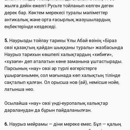
жылға дейін ежелгі Русьте тойланып келген деген
дерек бар. Көктем мерекесі туралы мәліметтер
антикалық және орта ғасырлық жазушылардың
еңбектерінде кездеседі.
5.
Наурызды тойлау тарихы Ұлы Абай өзінің «Біраз
сөзі қазақтың қайдан шыққаны туралы» жазбасында
Наурыз тарихын көшпелі халықтардың «хибиғи»,
«хұзағи» деп аталатын көне заманына ұштастырады.
Парсының «нау» сөзі әр түрлі өзгерістерге
ұшырағанымен, сол мағынада көп халықтың тілінде
сақталып қалған. Ол орысша нов (ай), немісше нойе,
латынша нео.
Осылайша «нау» сөзі үнді-еуропалық халықтар
дараланудан да бұрын пайдаланылған.
6.
Наурыз мейрамы — діни мереке емес. Бұл — қалың