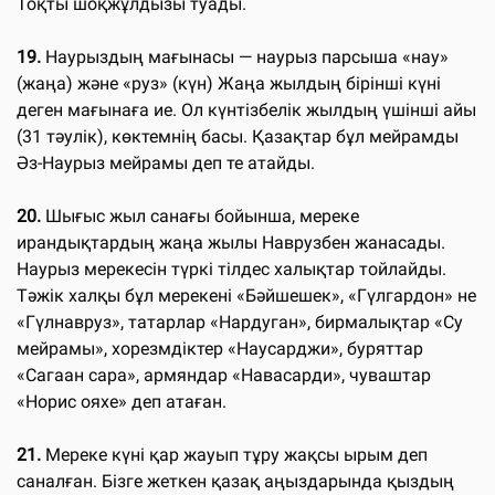
Тоқты шоқжұлдызы туады.
19.
Наурыздың мағынасы — наурыз парсыша «нау»
(жаңа) және «руз» (күн) Жаңа жылдың бірінші күні
деген мағынаға ие. Ол күнтізбелік жылдың үшінші айы
(31 тәулік), көктемнің басы. Қазақтар бұл мейрамды
Әз-Наурыз мейрамы деп те атайды.
20.
Шығыс жыл санағы бойынша, мереке
ирандықтардың жаңа жылы Наврузбен жанасады.
Наурыз мерекесін түркі тілдес халықтар тойлайды.
Тәжік халқы бұл мерекені «Бәйшешек», «Гүлгардон» не
«Гүлнавруз», татарлар «Нардуган», бирмалықтар «Су
мейрамы», хорезмдіктер «Наусарджи», буряттар
«Сагаан сара», армяндар «Навасарди», чуваштар
«Норис ояхе» деп атаған.
21.
Мереке күні қар жауып тұру жақсы ырым деп
саналған. Бізге жеткен қазақ аңыздарында қыздың