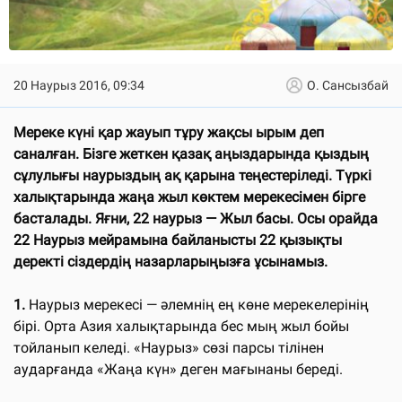
20 Наурыз 2016, 09:34
О. Сансызбай
Мереке күні қар жауып тұру жақсы ырым деп
саналған. Бізге жеткен қазақ аңыздарында қыздың
сұлулығы
наурыздың
ақ қарына теңестеріледі. Түркі
халықтарында жаңа жыл көктем мерекесімен бірге
басталады. Яғни, 22 наурыз — Жыл басы. Осы орайда
22 Наурыз мейрамына байланысты 22 қызықты
деректі сіздердің назарларыңызға ұсынамыз.
1.
Наурыз мерекесі — әлемнің ең көне мерекелерінің
бірі. Орта Азия халықтарында бес мың жыл бойы
тойланып келеді. «Наурыз» сөзі парсы тілінен
аударғанда «Жаңа күн» деген мағынаны береді.