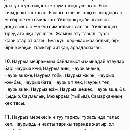
дәстүрлі ұлттық көже «сумалық» ұсынған. Ескі
киімдерін тастаған. Ескірген шыны аяқты сындырған.
Бір-біріне гүл сыйлаған. Үйлерінің қабырғасына
дөңгелек ою — «күн символын» салған. Үйлеріндегі
тіреу, ағашқа гүл ілген. Жамбы ату тәрізді түрлі
жарыстар өткізген. Бұл күні кәрі-жас мәз болып, бір-
біріне жақсы тілектер айтқан, араздаспаған.
10.
Наурыз мейрамына байланысты мынадай атаулар
бар: Наурыз күні, Наурыз айы, Наурызнама,
Наурызкөже, Наурыз тойы, Наурыз жыры, Наурыз
жұмбақ, Наурыз бата, Наурыз тілек, Наурыз төл,
Наурызкөк, Наурыз есім, Наурыз шешек, Наурызша, Әз,
Қыдыр, Саумалық, Мұхаррам (тыйым), Самарқанның
көк тасы.
11.
Наурыз мерекесінің туу тарихы турасында талас
көп. Наурыздың нақты тарихы тереңде жатыр, ол