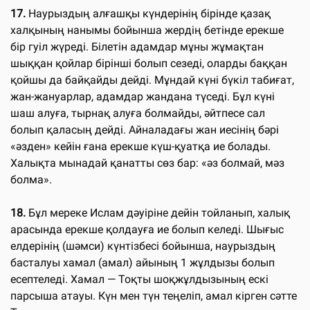
17.
Наурыздың алғашқы күндерінің бірінде қазақ
халқының нанымы бойынша жердің бетінде ерекше
бір гуіл жүреді. Білетін адамдар мұны жұмақтан
шыққан қойлар бірінші болып сезеді, оларды баққан
қойшы да байқайды дейді. Мұндай күні бүкіл табиғат,
жан-жануарлар, адамдар жандана түседі. Бұл күні
шаш алуға, тырнақ алуға болмайды, әйтпесе сал
болып қаласың дейді. Айналадағы жан иесінің бәрі
«әзден» кейін ғана ерекше күш-қуатқа ие болады.
Халықта мынадай қанатты сөз бар: «әз болмай, мәз
болма».
18.
Бұл мереке Ислам дәуіріне дейін тойланып, халық
арасында ерекше қолдауға ие болып келеді. Шығыс
елдерінің (шәмси) күнтізбесі бойынша, наурыздың
басталуы хамал (амал) айының 1 жұлдызы болып
есептеледі. Хамал — Тоқты шоқжұлдызының ескі
парсыша атауы. Күн мен түн теңеліп, амал кірген сәтте