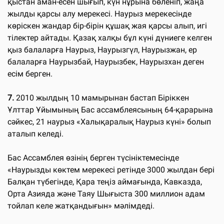
қыстан аман-есен шығып, күн нұрына бөленіп, жаңа
жылды қарсы алу мерекесі. Наурыз мерекесінде
көріскен жандар бір-бірін құшақ жая қарсы алып, игі
тілектер айтады. Қазақ халқы бұл күні дүниеге келген
қыз балаларға Наурыз, Наурызгүл, Наурызжан, ер
балаларға Наурызбай, Наурызбек, Наурызхан деген
есім берген.
7.
2010 жылдың 10 мамырынан бастап Біріккен
Ұлттар Ұйымының Бас ассамблеясының 64-қарарына
сәйкес, 21 наурыз «Халықаралық Наурыз күні» болып
аталып келеді.
Бас Ассамблея өзінің берген түсініктемесінде
«Наурызды көктем мерекесі ретінде 3000 жылдан бері
Балқан түбегінде, Қара теңіз аймағында, Кавказда,
Орта Азияда және Таяу Шығыста 300 миллион адам
тойлап келе жатқандығын» мәлімдеді.