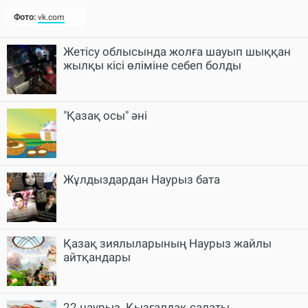
Фото:
vk.com
Жетісу облысында жолға шауып шыққан
жылқы кісі өліміне себеп болды
"Қазақ осы" әні
Жұлдыздардан Наурыз бата
Қазақ зиялыларының Наурыз жайлы
айтқандары
22 наурыз. Қызғалдақ салаты