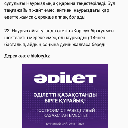
сұлулығы Наурыздың ақ қарына теңестеріледі. Бұл
таңғажайып жайт емес, өйткені наурыздағы қар
әдетте жұмсақ, ерекше аппақ болады.
22.
Наурыз айы туғанда өтетін «Көрісу» бір күнмен
шектелетін мереке емес, ол наурыздың 14-інен
басталып, айдың соңына дейін жалғаса береді.
Дереккөз:
e-history.kz