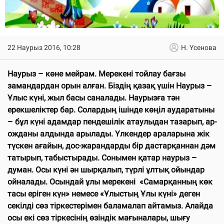
22 Наурыз 2016, 10:28
Н. Үсенова
Наурыз – көне мейрам. Мерекені тойлау бағзы
замандардан орын алған. Біздің қазақ үшін Наурыз –
Ұлыс күні, жыл басы саналады. Наурызға тән
ерекшеліктер бар. Солардың ішінде көңіл аударатыны
– бұл күні адамдар пендешілік атаулыдан тазарып, ар-
ожданы алдында арылады. Үлкендер араларына жік
түскен ағайын, дос-жарандарды бір дастарқаннан дәм
татырып, табыстырады. Сонымен қатар наурыз –
думан. Осы күні ән шырқалып, түрлі ұлтық ойындар
ойналады. Осындай ұлы мерекені «Самарқанның көк
тасы еріген күн» немесе «Ұлыстың Ұлы күні» деген
секілді сөз тіркестерімен баламалап айтамыз. Алайда
осы екі сөз тіркесінің өзіндік мағыналары, шығу