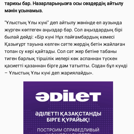
тарихы бар. Назарларыңызға осы сөздердің айтылу
мәнін ұсынамыз.
"Ұлыстың Ұлы күні" деп айтылу жөнінде ел аузында
жүрген көптеген аңыздар бар. Сол аңыздардың бірі
былай дейді: «Бір күні Нұх пайғамбардың кемесі
Қазығұрт тауына келген сәтте жердің бетін жайлаған
топан су кері қайтады. Сол сәт жер бетіне табаны
тиген барлық тіршілік иелері көк аспаннан түскен
қасиетті қазаннан бірге дәм татыпты. Содан бұл күнді
– Ұлыстың Ұлы күні деп жариялайды».