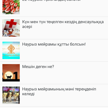
Күн мен түн теңелген кездің денсаулыққа
әсері
Наурыз мейрамы құтты болсын!
Мешін деген не?
Наурыз мейрамының мәні тереңденіп
келеді