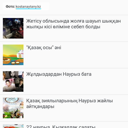
Фото:
kostanaytany.kz
Жетісу облысында жолға шауып шыққан
жылқы кісі өліміне себеп болды
"Қазақ осы" әні
Жұлдыздардан Наурыз бата
Қазақ зиялыларының Наурыз жайлы
айтқандары
22 наурыз. Қызғалдақ салаты