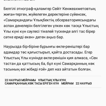
Белгілі этнограф-қаламгер Сейіт Кенжеахметовтың
жиған-терген, жүйелеген деректеріне сүйенсек,
«Самарқандағы Ұлықбектің обсерваториясындағы
аспан денелерін белгілеген үлкен көк тасқа Ұлыстың
Ұлы күні күн сәулесі тікелей түскенде әлгі тас бірер
сәтке ериді екен» деген аңыз бар.
Наурызда бір-біріне бұрынғы өкпе-реніштері бар
адамдар төс қағыстырып, қайта достасады. Егер
Ұлыстың Ұлы күнінде өкпе-ренішін қия алмаса, «Сен
тастан да қаттысың ба, бұл күні Самарқанның көк
тасының өзі жібиді ғой» деп наз айтатын болған.
22 НАУРЫЗ МЕЙРАМЫ
ҰЛЫСТЫҢ ҰЛЫ КҮНІ
САМАРҚАННЫҢ КӨК ТАСЫ ЕРІГЕН КҮН
МЕЙРАМ
22 НАУРЫЗ