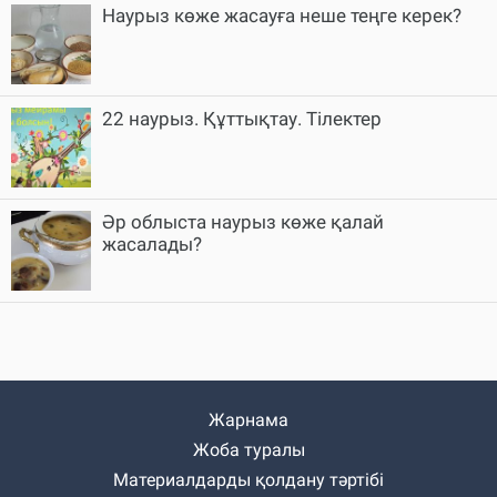
Наурыз көже жасауға неше теңге керек?
22 наурыз. Құттықтау. Тілектер
Әр облыста наурыз көже қалай
жасалады?
Жарнама
Жоба туралы
Материалдарды қолдану тәртібі