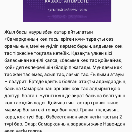
Жыл басы наурызбен қатар айтылатын
«Самарқанның көк тасы еріген күн» тұрақты сөз
орамының мәніне үңіліп көрмес бұрын, алдымен көк
тас тіркесіне тоқтала кетейік. Қазақта үлкен кісі
баласынан көңілі қалса, «басыма көк тас қоймай-ақ
қой» деп өкпе-ренішін білдіріп жатады. Мұндағы көк
тас жай тас емес, асыл тас, лағыл тас. Ғылыми атауы
– лазурит. Ертеде қайтыс болған атақты адамдардың
басына Самарқаннан арнайы көк тас алдырып қою
дәстүрі болған. Бүгінгі күні де зират басына белгі үшін
көк тас қойылады. Қойылатын тастар гранит және
мәрмәр болып екі топқа бөлінеді. Граниттің қызыл,
қара, көк түсі бар. Өзбекстаннан әкелінетін тастың 2
түрі бар. Олар: Самарқанның зарваны және Навоидан
әкелінетін газган.