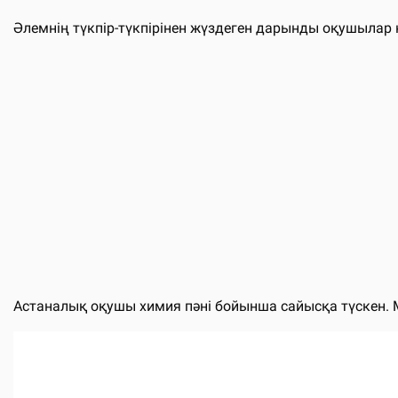
Әлемнің түкпір-түкпірінен жүздеген дарынды оқушылар 
Астаналық оқушы химия пәні бойынша сайысқа түскен. Мы