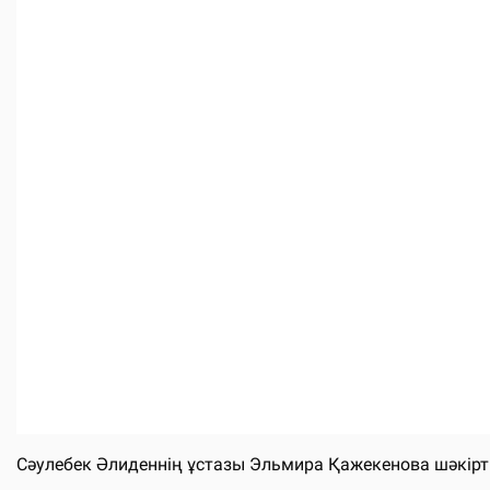
Сәулебек Әлиденнің ұстазы Эльмира Қажекенова шәкірт