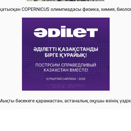
қатысқан СОРЕRNICUS олимпиадасы физика, химия, биологи
қты бәсекеге қарамастан, астаналық оқушы өзінің үздік б