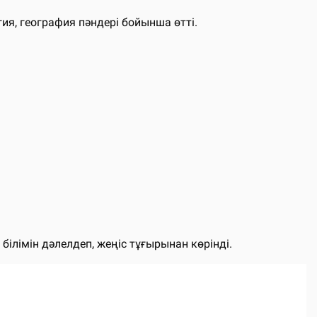
я, география пәндері бойынша өтті.
ілімін дәлелдеп, жеңіс тұғырынан көрінді.