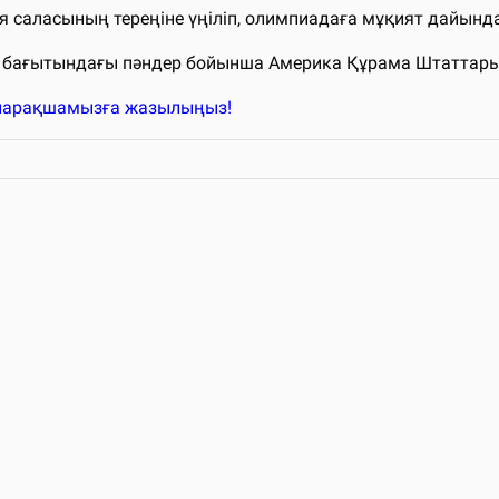
я саласының тереңіне үңіліп, олимпиадаға мұқият дайындал
у бағытындағы пәндер бойынша Америка Құрама Штаттары
k парақшамызға жазылыңыз!