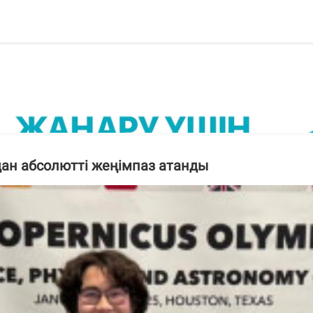
н абсолютті жеңімпаз атанды