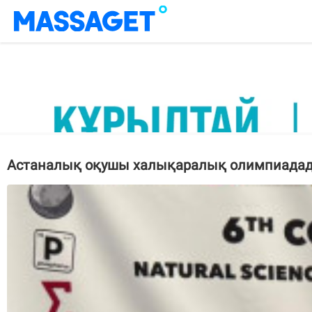
Астаналық оқушы халықаралық олимпиадада