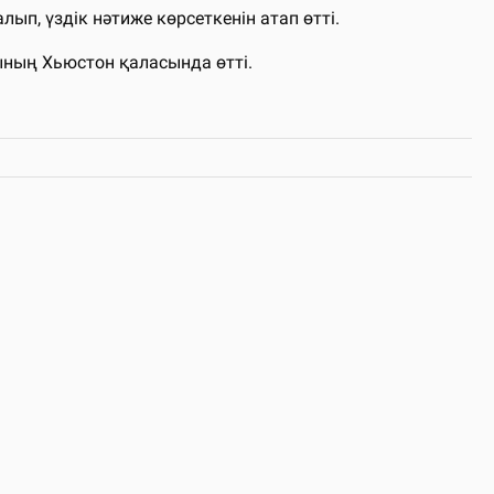
ып, үздік нәтиже көрсеткенін атап өтті.
ның Хьюстон қаласында өтті.