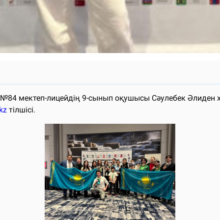
 №84 мектеп-лицейдің 9-сынып оқушысы Сәулебек Әлиден
kz
тілшісі.