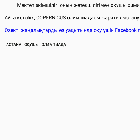
Мектеп әкімшілігі оның жетекшілігімен оқушы хими
Айта кетейік, СОРЕRNICUS олимпиадасы жаратылыстан
Өзекті жаңалықтарды өз уақытында оқу үшін Faceboo
АСТАНА
ОҚУШЫ
ОЛИМПИАДА