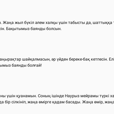
Жаңа жыл бүкіл әлем халқы үшін табысты да, шаттыққа то
есін. Бақытымыз баянды болсын.
ырақтар шайқалмасын, әр үйден береке-бақ кетпесін. Елім
тымыз баянды болғай!
аны үшін қуанамын. Соның ішінде Наурыз мейрамы түркі хал
а бір сілкініп, жаңа өмірге қадам басады. Жаңа өмір, жа