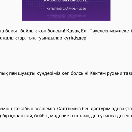
бақыт-байлық көп болсын! Қазақ Елі, Тәуелсіз мемлекетімі
ңалықтар, тың туындылар күтіңіздер!
қ пен шуақты күндеріміз көп болсын! Көктем рухани таза
емнің ғажабын сезінеміз. Салтымыз бен дәстүрімізді сақт
 бір қонақжай, бейбіт, мәдениетті халық деп ұғынса деген