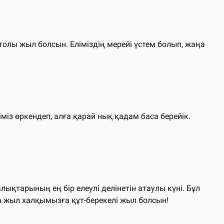
лы жыл болсын. Еліміздің мерейі үстем болып, жаңа
із өркендеп, алға қарай нық қадам баса берейік.
ықтарының ең бір елеулі делінетін атаулы күні. Бұл
ңа жыл халқымызға құт-берекелі жыл болсын!