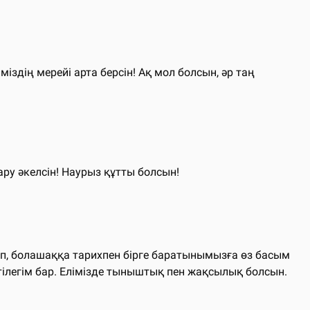
здің мерейі арта берсін! Ақ мол болсын, әр таң
ру әкелсін! Наурыз құтты болсын!
ап, болашаққа тарихпен бірге баратынымызға өз басым
 тілегім бар. Елімізде тыныштық пен жақсылық болсын.