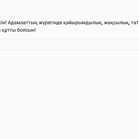
н! Адамзаттың жүрегінде қайырымдылық, жақсылық, татулық
 құтты болсын!