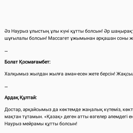
Әз Наурыз ұлыстың ұлы күні құтты болсын! Әр шаңырақта 
шұғылалы болсын! Массагет ұжымынан әрқашан соны жа
…
Болат Қосмағамбет:
Халқымыз жылдан жылға аман-есен жете берсін! Жақсылы
…
Ардақ Құлтай:
Достар, әрқайсымыз да көктемде жаңалық күтеміз, көкт
мақтан тұтамын. «Қазақ» деген атты өзгелер әлемдегі ең
Наурыз мейрамы құтты болсын!