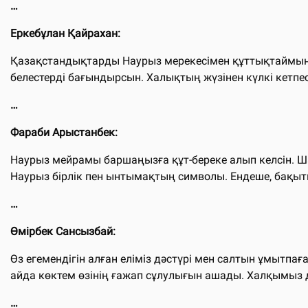
…
Еркебұлан Қайрахан:
Қазақстандықтарды Наурыз мерекесімен құттықтаймын. 
белестерді бағындырсын. Халықтың жүзінен күлкі кетп
…
Фараби Арыстанбек:
Наурыз мейрамы баршаңызға құт-береке алып келсін. Шаң
Наурыз бірлік пен ынтымақтың символы. Ендеше, бақы
…
Өмірбек Сансызбай:
Өз егемендігін алған еліміз дәстүрі мен салтын ұмытпағ
айда көктем өзінің ғажап сұлулығын ашады. Халқымыз д
…