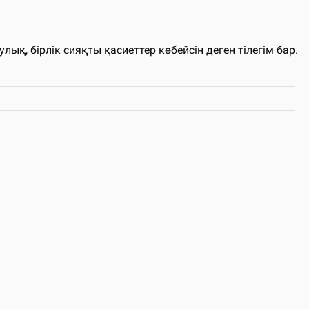
, бірлік сияқты қасиеттер көбейсін деген тілегім бар.