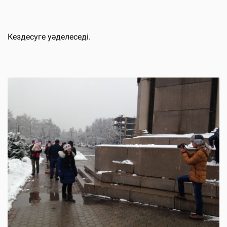
Кездесуге уәделеседі.