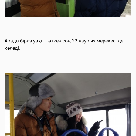
Арада біраз уақыт өткен соң 22 наурыз мерекесі де
келеді.