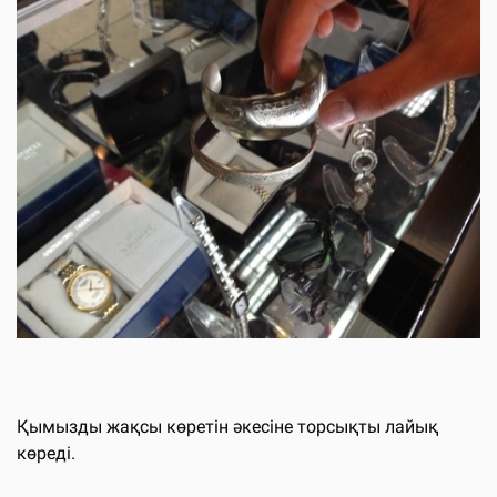
Қымызды жақсы көретін әкесіне торсықты лайық
көреді.