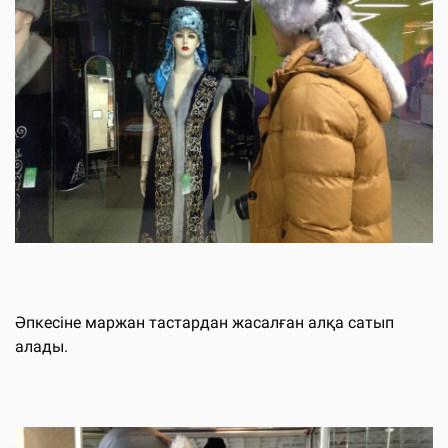
Әпкесіне маржан тастардан жасалған алқа сатып
алады.