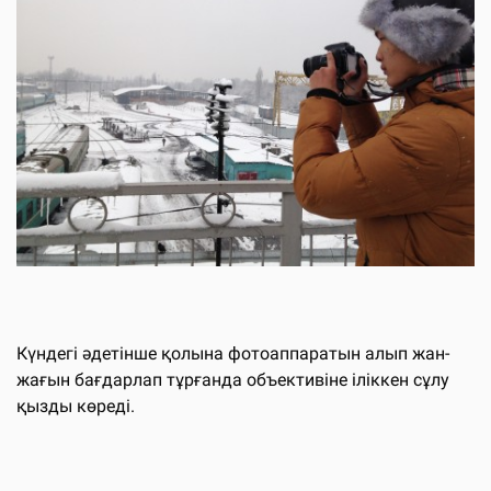
Күндегі әдетінше қолына фотоаппаратын алып жан-
жағын бағдарлап тұрғанда объективіне іліккен сұлу
қызды көреді.