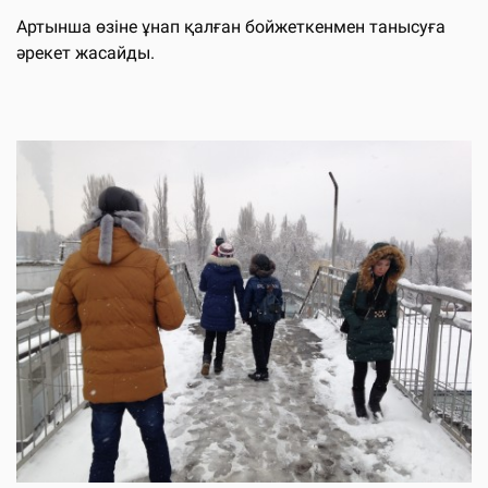
Артынша өзіне ұнап қалған бойжеткенмен танысуға
әрекет жасайды.