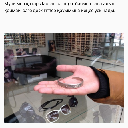
Мұнымен қатар Дастан өзінің отбасына ғана алып
қоймай, өзге де жігіттер қауымына кеңес ұсынады.