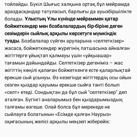
тойлайды. Бүкiл Шығыс халқына ортақ бұл мейрамда
араздасқандар татуласып, барлығы да ауызбiршiлiкте
болады.
Ұлыстың Ұлы күнінде мейраммен қатар
бойжеткендер мен бозбалалардың бір-біріне деген
сезімдерін сыйлық арқылы көрсетуге мүмкіндік
туады.
Бозбалалар сүйген аруларына «селтеткізер»
жасаса, бойжеткендер жүрегінің патшасына айналған
жігіттерге ұйықтап қалмауы үшін «ұйқыашар»
тағамын дайындайды. Селтеткізер дегеніміз – жас
жігіттің көңілі қалаған бойжеткенге есте қаларлықтай
ерекше сый ұсынуы. Өз кезегінде жігіттердің осы ойын
сезген қыздар қауымы ерекше сыйға тәнті болып
«селт» етеді. Сондықтан да бұл сый "селтеткізер" деп
аталған. Бүгінгі аналарымыз бен қыздарымыздың
талғамы өзгеше. Олай болса бұл мерекеде не
сыйлауға болатынын «Есімде қалған Наурыз»
оқиғасының желісі арқылы меңзеп жіберейік: