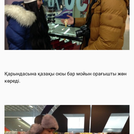
Қарындасына қазақы оюы бар мойын орағышты жөн
көреді.