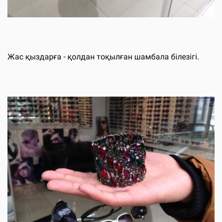
Жас қыздарға - қолдан тоқылған шамбала білезігі.