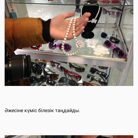
Әжесіне күміс білезік таңдайды.