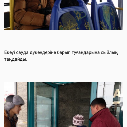
Екеуі сауда дүкендеріне барып туғандарына сыйлық
таңдайды.