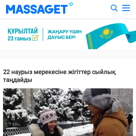
22 наурыз мерекесіне жігіттер сыйлық
таңдайды