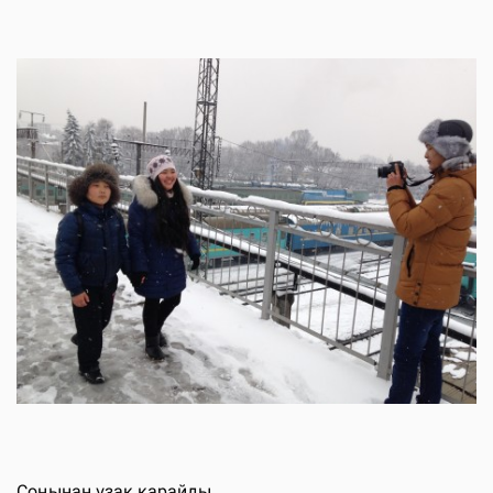
Соңынан ұзақ қарайды.