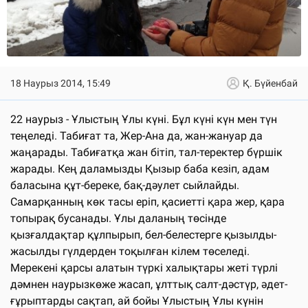
18 Наурыз 2014, 15:49
Қ. Бүйенбай
22 наурыз - Ұлыстың Ұлы күнi. Бұл күнi күн мен түн
теңеледi. Табиғат та, Жер-Ана да, жан-жануар да
жаңарады. Табиғатқа жан бітіп, тал-теректер бүршiк
жарады. Кең даламызды Қызыр баба кезiп, адам
баласына құт-береке, бақ-дәулет сыйлайды.
Самарқанның көк тасы ерiп, қасиеттi қара жер, қара
топырақ бусанады. Ұлы даланың төсiнде
қызғалдақтар құлпырып, бел-белестерге қызылды-
жасылды гүлдерден тоқылған кiлем төселедi.
Мерекені қарсы алатын түркі халықтары жетi түрлi
дәмнен наурызкөже жасап, ұлттық салт-дәстүр, әдет-
ғұрыптарды сақтап, ай бойы Ұлыстың Ұлы күнiн