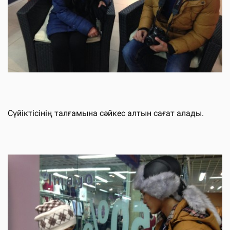
Сүйіктісінің талғамына сәйкес алтын сағат алады.