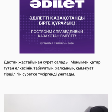
Дастан жастайынан сурет салады. Мұнымен қатар
туған өлкесінің табиғатын, халқының қым-қуат
тіршілігін суретке түсіргенді ұнатады.