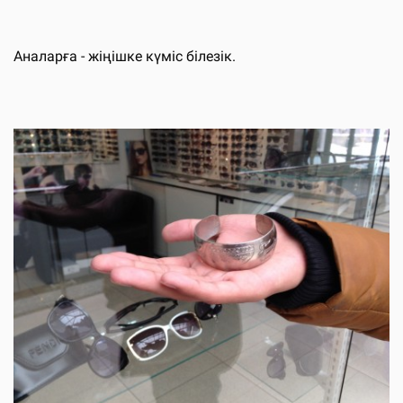
Аналарға - жіңішке күміс білезік.