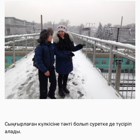
Сыңғырлаған күлкісіне тәнті болып суретке де түсіріп
алады.