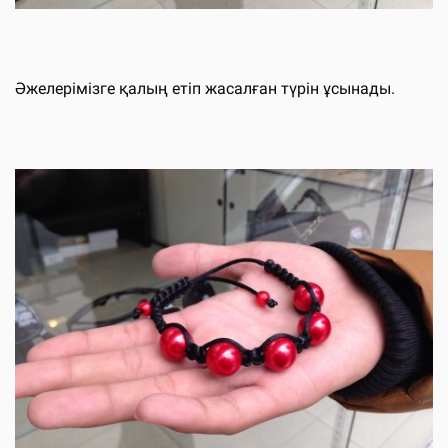
Әжелерімізге қалың етіп жасалған түрін ұсынады.