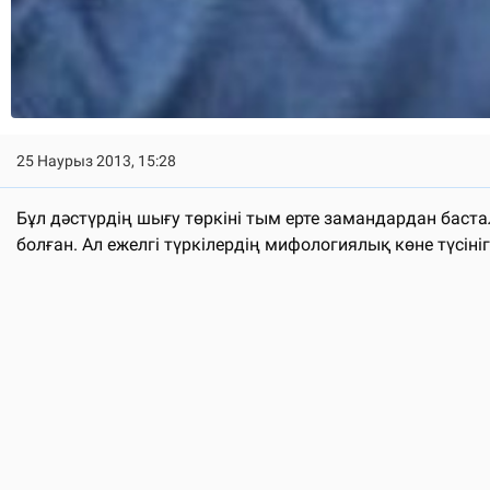
25 Наурыз 2013, 15:28
Бұл дәстүрдің шығу төркіні тым ерте замандардан баста
болған. Ал ежелгі түркілердің мифологиялық көне түс