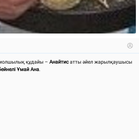
е, молшылық құдайы –
Анайтис
атты әйел жарылқаушысы
бейнелі Ұмай Ана
.