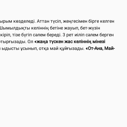
ырым көзделеді. Аттан түсіп, жеңгесімен бірге келген
ымылдықты келіннің бетіне жауып, бет-жүзін
п, тізе бүгіп сәлем береді. 3 рет иіліп сәлем берген
 отырғызады. Ол
«жаңа түскен жас келіннің мінезі
ан ыдысты ұсынып, отқа май құйғызады.
«От-Ана, Май-