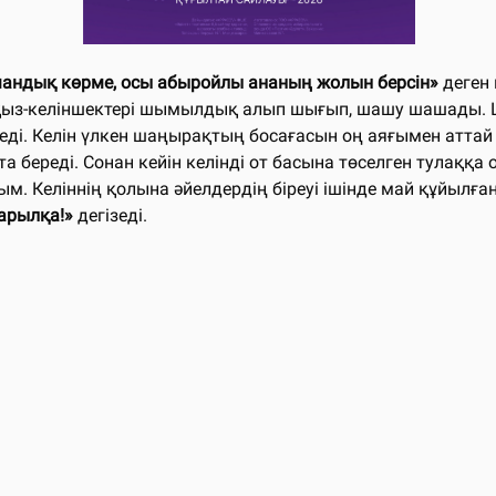
андық көрме, осы абыройлы ананың жолын берсін»
деген 
 қыз-келіншектері шымылдық алып шығып, шашу шашады. Ш
ді. Келін үлкен шаңырақтың босағасын оң аяғымен аттай кірі
та береді. Сонан кейін келінді от басына төселген тулаққа
ым. Келіннің қолына әйелдердің біреуі ішінде май құйылғ
жарылқа!»
дегізеді.