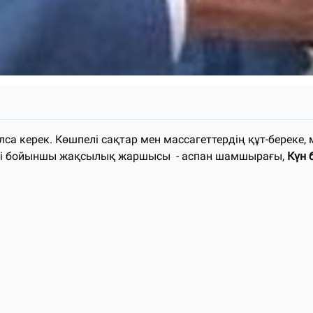
лса керек. Көшпелі сақтар мен массагеттердің құт-берек
інігі бойыншы жақсылық жаршысы - аспан шамшырағы,
Күн 