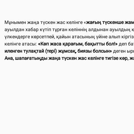
Мұнымен жаңа түскен жас келінге «
жағың түскенше жам
ауылдан хабар күтіп тұрған келіннің алдынан ауылдың
үлкендерге көрсетпей, қайын атасының үйіне алып кіргізе
келінге атасы:
«Көп жаса қарағым, бақытты бол!»
деп ба
иленген тулақтай (тері) жұмсақ, биязы болсын»
деген ыр
Ана, шапағатыңды жаңа түскен жас келінге тигізе көр, 